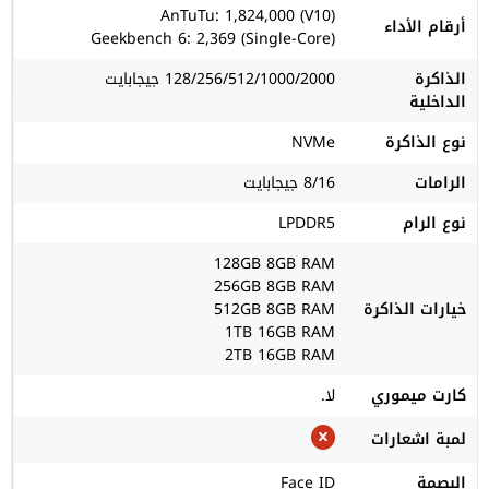
AnTuTu: 1,824,000 (V10)
أرقام الأداء
Geekbench 6: 2,369 (Single-Core)
الذاكرة
128/256/512/1000/2000 جيجابايت
الداخلية
نوع الذاكرة
NVMe
الرامات
8/16 جيجابايت
نوع الرام
LPDDR5
128GB 8GB RAM
256GB 8GB RAM
خيارات الذاكرة
512GB 8GB RAM
1TB 16GB RAM
2TB 16GB RAM
كارت ميموري
لا.
لمبة اشعارات
البصمة
Face ID