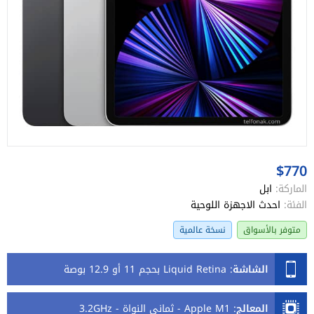
$770
الماركة:
ابل
الفئة:
احدث الاجهزة اللوحية
متوفر بالأسواق
نسخة عالمية
الشاشة
:
Liquid Retina بحجم 11 أو 12.9 بوصة
المعالج
:
Apple M1 - ثماني النواة - 3.2GHz