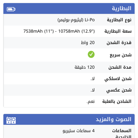
البطارية
نوع البطارية
Li-Po (ليثيوم-بوليمر)
سعة البطارية
7538mAh (11") - 10758mAh (12.9")
قدرة الشحن
20 واط
شحن سريع
مدة الشحن
120 دقيقة
شحن لاسلكي
لا.
شحن عكسي
لا.
الشاحن بالعلبة
نعم.
الصوت والمزيد
السماعات
4 سماعات ستيريو
الخارجية