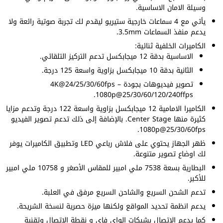
وسيلة الامان الاساسية.
يأتي مع 4 سماعات خارجية ستيريو ليقدم لك تجربة صوتية رائعة ولا
يدعم منفذ السماعات 3.5mm.
الكاميرات الخلفية ثنائية:
الاساسية بدقة 12 ميجابكسل تدعم التركيز التلقائي.
الثانية بدقة 10 ميجابكسل بزاوية واسعة 125 درجة.
تصوير فيديوهات بجودة 4K@24/25/30/60fps –
1080p@25/30/60/120/240ffps.
الكاميرا الامامية 12 ميجابكسل بزاوية واسعة 122 درجة وتدعم مزايا
كثيرة منها Center Stage. بالإضافة إلى ذلك تدعم تصوير الفيديو
1080p@25/30/60fps.
ظهر الجهاز يحتوي على فلاش رباعي LED وتطبيق الكاميرات يوفر
لك اوضاع تصوير متنوعة.
البطارية بسعة 7538 ملي امبير للمقاس الأصغر و 10758 ملي امبير
للأكبر.
تدعم الشحن السريع والشاحن السريع مرفق في العلبة.
يدعم انظمة تحديد المواقع ولكنها ميزة حصرية لنسخة الشريحة.
كما يدعم الاتصال بشبكات الواي فاي و نقطة الاتصال وتقنية