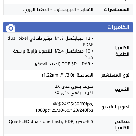
المستشعرات
التسارع - الجيروسكوب - الضغط الجوي.
الكاميرات
• 12 ميجابكسل f/1.8، تركيز تلقائي dual pixel
PDAF.
الكاميرا
• 10 ميجابكسل f/2.4، للتصوير بزاوية واسعة
الخلفية
125˚.
• TOF 3D LiDAR (تحديد العمق).
نوع المستشعر
الأساسية: (1/3.0", 1.22µm)
تقريب بصري حتى 2X
التقريب
تقريب رقمي حتى 5X
4K@24/25/30/60fps,
تصوير الفيديو
1080p@25/30/60/120/240fps
خصائص
Quad-LED dual-tone flash, HDR, gyro-EIS
الكاميرا