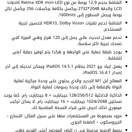
الشاشة بحجم 12.9 بوصة من نوع Liquid Retina XDR mini-LED
LCD والدقة 2048*2732 بيكسل بكثافة بيكسلات 256 بيكسل لكل
بوصة ويصل السطوع إلى 1600nits.
الشاشة تدعم تقنيات HDR10, Dolby Vision لتحسين تجربة
المستخدم.
تدعم معدل تحديث عالي يصل إلى 120 هرتز وهي الميزة التي
تمنحك تجربة اكثر سلاسة.
يوجد طبقة حماية على الواجهة و هكذا يتم توفير حماية أعلى
للشاشة.
يعمل ايباد برو 2021 بنظام iPadOS 14.5.1 ويمكن تحديثه إلى آخر
إصدار
iPadOS 16.4.1
.
المعالج آبل M1 الجديد والذي يحتوي على وحدة مركزية ثمانية
النواة بالإضافة إلى ذلك وحدة رسومات ثمانية النواة.
الذاكرة الداخلية 128/256/512 جيجابايت + 8 جيجابايت رام. كما يوجد
نسختين 1024/2048 جيجابايت + 16 جيجابايت رام. لا يمكن تركيب
ميموري لذلك احرص على شراء النسخة المناسبة لك.
مزود بمجموعة من المستشعرات منها على سبيل المثال: التسارع –
الجيروسكوب – الضغط الجوي.
بصمة الاصبع مدمجة في زر الباور الموجود أعلى الفريم وهي