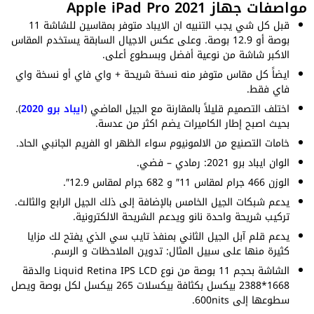
مواصفات جهاز Apple iPad Pro 2021
قبل كل شي يجب التنبيه ان الايباد متوفر بمقاسين للشاشة 11
بوصة أو 12.9 بوصة. وعلى عكس الاجيال السابقة يستخدم المقاس
الاكبر شاشة من نوعية أفضل وبسطوع أعلى.
ايضاً كل مقاس متوفر منه نسخة شريحة + واي فاي أو نسخة واي
فاي فقط.
اختلف التصميم قليلاً بالمقارنة مع الجيل الماضي (
ايباد برو 2020
).
بحيث اصبح إطار الكاميرات يضم اكثر من عدسة.
خامات التصنيع من الالمونيوم سواء الظهر او الفريم الجانبي الحاد.
الوان ايباد برو 2021: رمادي – فضي.
الوزن 466 جرام لمقاس 11″ و 682 جرام لمقاس 12.9″.
يدعم شبكات الجيل الخامس بالإضافة إلى ذلك الجيل الرابع والثالث.
تركيب شريحة واحدة نانو ويدعم الشريحة الالكترونية.
يدعم قلم آبل الجيل الثاني بمنفذ تايب سي الذي يفتح لك مزايا
كثيرة منها على سبيل المثال: تدوين الملاحظات و الرسم.
الشاشة بحجم 11 بوصة من نوع Liquid Retina IPS LCD والدقة
1668*2388 بيكسل بكثافة بيكسلات 265 بيكسل لكل بوصة ويصل
سطوعها إلى 600nits.