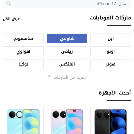
ماركات الموبايلات
عرض الكل
ابل
شاومي
سامسونج
اوبو
ريلمي
هواوي
هونر
انفنكس
نوكيا
المزيد من الماركات
أحدث الأجهزة