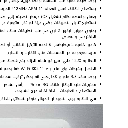
يوجد طبقة حماية على الشاشة نوعها جوريلا جلاس من ش
يستخدام الهاتف نفس المعالج 412MHz ARM 11 المزود بوحدة رسوميات PowerVR MBX تتولى مهام الجرافيك.
تستطيع تنزيل التطبيقات وهي ميزة لم تكن متوفرة من 
يحتوي موبايل ايفون 2 ثري جي على تطبيق
الإلكتروني والمعرض.
كاميرا خلفية 2 ميجابكسل لا تدعم التركيز التلقائي أو تصوير الفيديو بأي جودة.
مزود بمجموعة من الحساسات مثل: التقارب و التسارع.
البطارية 1220 ملي امبير غير قابلة للإزالة يتم شحنها عبر شاحن 5 واط مرفق في العلبة.
الاتصال بشبكات واي فاي Wi-Fi 802.11b/g كما يدعم تقنية البلوتوث 2.0.
يوجد منفذ 3.5 ملم و هذا يعني انه يمكن تركيب سماعات سلك كما ستحصل على واحدة في العلبة.
محتويات علبة الجهاز: ه
الاستخدام والتعليمات – اداة اخراج درج الشريحة.
في النهاية يجب التنويه ان الجوال متوفر بنسختين للذاكرة الداخلية 8/16 جيجابايت، اللون الأبيض متاح لنس