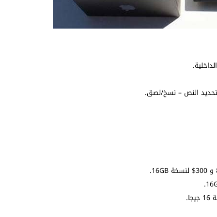
داخلية.
 تحديد النص – نسخ/لصق.