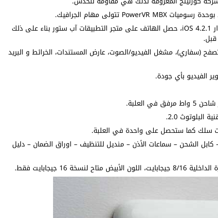
ركة كورنينج المعروفة لذلك هي مقاومة للخدش.
يعمل بواسطة نظام تشغيل iOS ويمكن تحديثه إلى اصدار iOS 4.2.1، حصل الهاتف على متجر التطبيقات آب ستور بناء على ذلك
قبل.
ات منها: المتصفح (سفاري)، مشغل الفيديو/الصوت، عارض المستندات، الخرائط و البريد
اتف iPhone 3G – رأس الشاحن – كابل الشحن – سماعات الأذن – منديل للتنظيف – اوراق الضمان – دليل
خة 16 جيجابايت فقط.