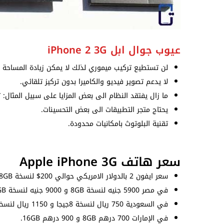
عيوب جوال ابل iPhone 2 3G
لن تستطيع تركيب ميموري لذلك لا يمكن زيادة المساحة ال
لا يدعم تصوير فيديو والكاميرا بدون تركيز تلقائي.
ما زال يفتقد النظام الى بعض المزايا على سبيل المثال:
يحتاج متجر التطبيقات الى بعض التحسينات.
تقنية البلوتوث بامكانيات محدودة.
سعر هاتف Apple iPhone 3G
سعر ايفون 2 بالدولار الامريكي حوالي 200$ لنسخة 8GB و 300$ لنسخة 16GB.
في مصر 5900 جنيه لنسخة 8GB و 9000 جنيه لنسخة 16GB.
في السعودية 750 ريال لنسخة 8جيجا و 1150 ريال لنسخة 16 جيجا.
في الإمارات 700 درهم 8GB و 900 درهم 16GB.