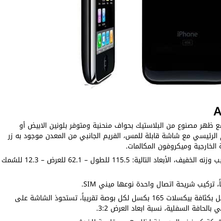
مع ظهر مصنوع من البلاستيك بحواف منحنية ومتوفر بلونين الابيض أو
م الرئيسي مع شاشة قابلة للمس، الفريم الجانبي من المعدن موجود به زر
 الخارجية وميكروفون المكالمات.
وزن الهاتف حوالي 133 جرام لذلك يسهل استخدامه بسبب وزنه الخفيف، الأبعاد التالية: 115.5 للطول – 62.1 للعرض – 12.3 للسُمك
الشاشة TFT LCD بحجم 3.5 بوصة والدقة 320*480 بكسل بكثافة بيكسلات 165 بكسل لكل بوصة تقريباً، تستحوذ الشاشة على