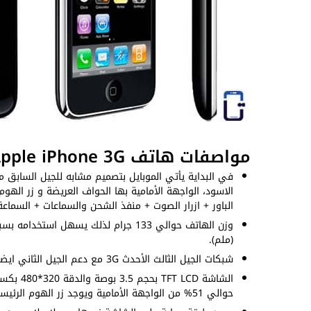
مواصفات هاتف Apple iPhone 3G
في البداية يأتي الموبايل بتصميم مشابه للجيل السابق 
الاسود، الواجهة الأمامية بها الحواف العريضة و زر الهو
الباور + ازرار الصوت + منفذ الشحن والسماعات + السماعة
(ملم).
شبكات الجيل الثالث الأحدث 3G مع دعم الجيل الثاني ايضاً، تركيب شريحة اتصال واحدة نوعها ميني SIM.
حوالي 51% من الواجهة الأمامية ويوجد زر الهوم الرئيسي بالحافة السفلية، نسبة ابعاد العرض 3:2.