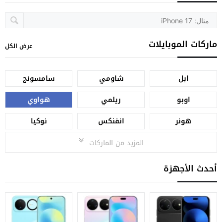
ماركات الموبايلات
عرض الكل
ابل
شاومي
سامسونج
اوبو
ريلمي
هواوي
هونر
انفنكس
نوكيا
المزيد من الماركات
أحدث الأجهزة