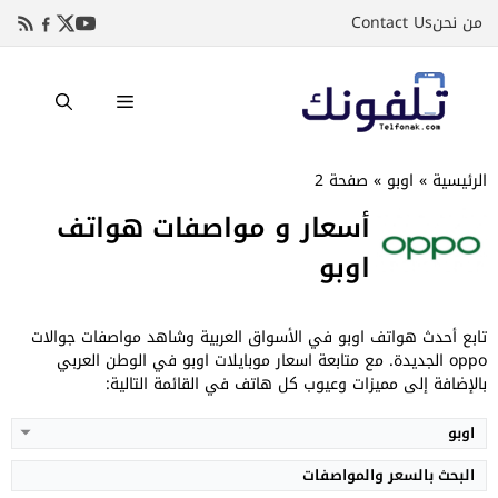
نتقل
من نحن
Contact Us
لى
لمحتوى
القائمة
الرئيسية
»
اوبو
»
صفحة 2
أسعار و مواصفات هواتف
اوبو
الشاشة:
LTPO AMOLED بحجم 6.78 بوصة بدقة 1272p
الشاشة:
AMOLED بحجم 6.59 بوصة بدقة 1256p
المعالج:
Mediatek Dimensity 9500
المعالج:
Mediatek Dimensity 9500
الكاميرات:
خلفية 50+200+50 م.ب/ امامية 50 م.ب
الكاميرات:
خلفية 50+50+50 م.ب/ امامية 32 م.ب
الذاكرة+الرام:
256/512/1000 + 12/16 جيجابايت
الذاكرة+الرام:
256/512/1000 + 12/16 جيجابايت
تابع أحدث هواتف اوبو في الأسواق العربية وشاهد مواصفات جوالات
نظام التشغيل:
Android 16
نظام التشغيل:
Android 16
oppo الجديدة. مع متابعة اسعار موبايلات اوبو في الوطن العربي
البطارية:
7500 مللي أمبير - 80 واط
البطارية:
7025 مللي أمبير – 80 واط
بالإضافة إلى مميزات وعيوب كل هاتف في القائمة التالية:
عرض المواصفات ←
عرض المواصفات ←
اوبو
البحث بالسعر والمواصفات