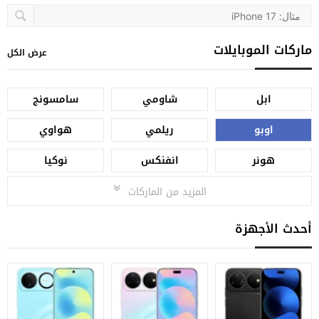
ماركات الموبايلات
عرض الكل
ابل
شاومي
سامسونج
اوبو
ريلمي
هواوي
هونر
انفنكس
نوكيا
المزيد من الماركات
أحدث الأجهزة