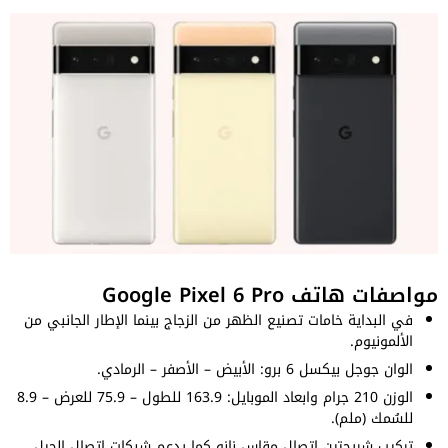
مواصفات هاتف Google Pixel 6 Pro
في البداية خامات تصنيع الظهر من الزجاج بينما الإطار الجانبي من
الألمونيوم.
الوان جوجل بيكسل 6 برو: الأبيض – الأصفر – الرمادي.
الوزن 210 جرام وابعاد الموبايل: 163.9 للطول – 75.9 للعرض – 8.9
للسُمك (ملم).
تركيب شريحتين اتصال مقاس نانو كما يدعم شبكات اتصال الجيل