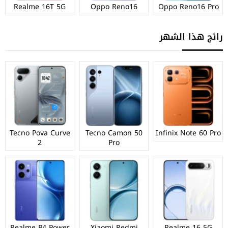
Realme 16T 5G
Oppo Reno16
Oppo Reno16 Pro
رائج هذا الشهر
Tecno Pova Curve
Tecno Camon 50
Infinix Note 60 Pro
2
Pro
Realme P4 Power
Xiaomi Redmi
Realme 16 5G