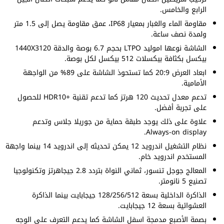
الرابع والخامس.
مقاومة الماء والغبار بمعيار IP68، عمق مقاومة يصل إلى 1.5 متر
ولمدة نصف ساعة.
الشاشة نوعها اموليد LTPO بحجم 6.7 بوصة والدقة 1440X3120
بيكسل بكثافة بيكسلات 512 بيكسل لكل بوصة.
ابعاد العرض 20:9 كما تستحوذ الشاشة على 89% من الواجهة
الأمامية.
تدعم معدل تحديث 120 هرتز كما تدعم تقنية +HDR10 للحصول
على تجربة أفضل.
علاوة على ذلك يوجد طبقة حماية من جوريلا جلاس وتدعم
Always-on display.
نظام التشغيل اندرويد 12 يمكن تحديثه إلى اندرويد 14 بينما واجهة
المستخدم اندرويد خام.
المعالج جوجل تنسور، ثماني النواة بتردد 2.8 جيجاهرتز وتكنولوجيا
تصنيع 5 نانومتر.
الذاكرة الداخلية بسعة 128/256/512 جيجابايت بينما الذاكرة
العشوائية بسعة 12 جيجابايت.
بصمة الأصبع مدمجة اسفل الشاشة كما يدعم التعرف على الوجه