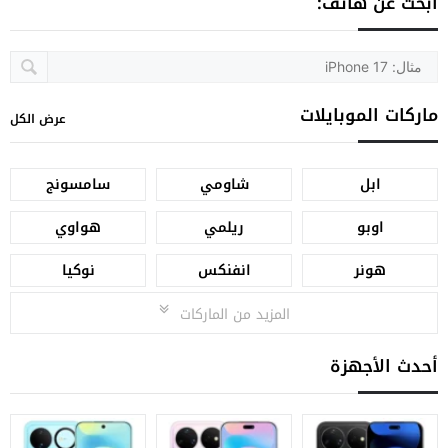
ابحث عن هاتف:
ماركات الموبايلات
عرض الكل
ابل
شاومي
سامسونج
اوبو
ريلمي
هواوي
هونر
انفنكس
نوكيا
المزيد من الماركات
أحدث الأجهزة