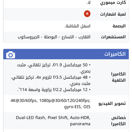
كارت ميموري
لا.
لمبة اشعارات
البصمة
اسفل الشاشة.
المستشعرات
التقارب - التسارع - البوصلة - الجيروسكوب
الكاميرات
• 50 ميجابكسل f/1.9، تركيز تلقائي، مثبت
بصري.
الكاميرا
• 48 ميجابكسل f/3.5 للزوم 4x، تركيز تلقائي،
الخلفية
مثبت بصري.
• 12 ميجابكسل f/2.2 بزاوية واسعة 114˚.
4K@30/60fps, 1080p@30/60/120/240fps;
تصوير الفيديو
gyro-EIS, OIS
خصائص
Dual-LED flash, Pixel Shift, Auto-HDR,
الكاميرا
panorama