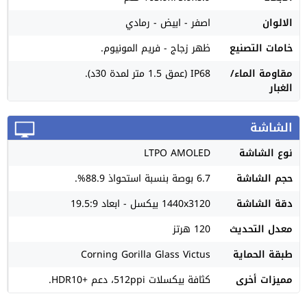
الالوان
اصفر - ابيض - رمادي
خامات التصنيع
ظهر زجاج - فريم المونيوم.
مقاومة الماء/
IP68 (عمق 1.5 متر لمدة 30د).
الغبار
الشاشة
نوع الشاشة
LTPO AMOLED
حجم الشاشة
6.7 بوصة بنسبة استحواذ 88.9%.
دقة الشاشة
1440x3120 بيكسل - ابعاد 19.5:9
معدل التحديث
120 هرتز
طبقة الحماية
Corning Gorilla Glass Victus
مميزات أخرى
كثافة بيكسلات 512ppi، دعم +HDR10.