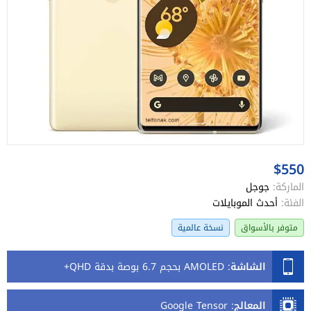
$550
الماركة:
جوجل
الفئة:
أحدث الموبايلات
متوفر بالأسواق
نسخة عالمية
الشاشة
:
AMOLED بحجم 6.7 بوصة بدقة QHD+
المعالج
:
Google Tensor