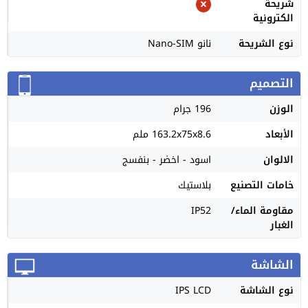
شريحة
الكترونية
نوع الشريحة
نانو Nano-SIM
التصميم
الوزن
196 جرام
الأبعاد
163.2x75x8.6 ملم
الالوان
اسود - اخضر - بنفسج
خامات التصنيع
بلاستيك
مقاومة الماء/
IP52
الغبار
الشاشة
نوع الشاشة
IPS LCD