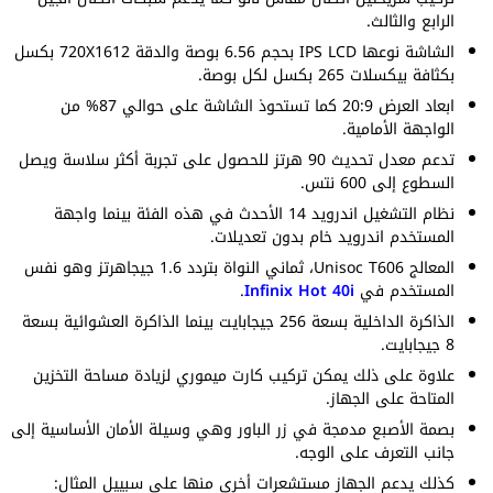
الرابع والثالث.
الشاشة نوعها IPS LCD بحجم 6.56 بوصة والدقة 720X1612 بكسل
بكثافة بيكسلات 265 بكسل لكل بوصة.
ابعاد العرض 20:9 كما تستحوذ الشاشة على حوالي 87% من
الواجهة الأمامية.
تدعم معدل تحديث 90 هرتز للحصول على تجربة أكثر سلاسة ويصل
السطوع إلى 600 نتس.
نظام التشغيل اندرويد 14 الأحدث في هذه الفئة بينما واجهة
المستخدم اندرويد خام بدون تعديلات.
المعالج Unisoc T606، ثماني النواة بتردد 1.6 جيجاهرتز وهو نفس
المستخدم في
Infinix Hot 40i
.
الذاكرة الداخلية بسعة 256 جيجابايت بينما الذاكرة العشوائية بسعة
8 جيجابايت.
علاوة على ذلك يمكن تركيب كارت ميموري لزيادة مساحة التخزين
المتاحة على الجهاز.
بصمة الأصبع مدمجة في زر الباور وهي وسيلة الأمان الأساسية إلى
جانب التعرف على الوجه.
كذلك يدعم الجهاز مستشعرات أخرى منها على سبييل المثال: