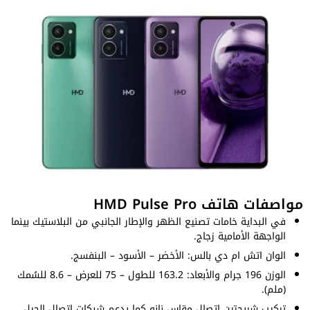
مواصفات هاتف HMD Pulse Pro
في البداية خامات تصنيع الظهر والإطار الجانبي من البلاستيك بينما
الواجهة الأمامية زجاج.
الوان اتش ام دي بالس: الأخضر – الأسود – البنفسج.
الوزن 196 جرام والأبعاد: 163.2 للطول – 75 للعرض – 8.6 للسُمك
(ملم).
تركيب شريحتين اتصال مقاس نانو كما يدعم شبكات اتصال الجيل