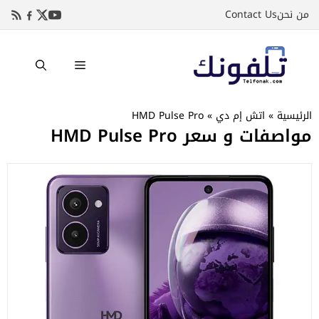
نتقل
من نحن
Contact Us
لى
لمحتوى
القائمة
الرئيسية
»
اتش إم دي
»
HMD Pulse Pro
مواصفات و سعر HMD Pulse Pro