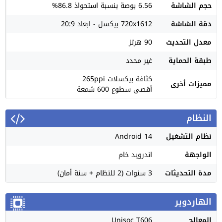
حجم الشاشة
6.56 بوصة بنسبة استحواذ 86.8%
دقة الشاشة
720x1612 بيكسل - ابعاد 20:9
معدل التحديث
90 هرتز
طبقة الحماية
غير محدد
كثافة بيكسلات 265ppi
مميزات أخرى
أقصى سطوع 600 شمعة
النظام
نظام التشغيل
Android 14
الواجهة
اندرويد خام
مدة التحديثات
3 سنوات (2 للنظام + سنة أمان)
الهاردوير
المعالج
Unisoc T606