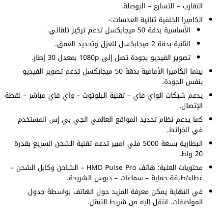
التقارب – التسارع – البوصلة.
الكاميرا الخلفية ثنائية العدسات:-
الأساسية بدقة 50 ميجابكسل تدعم تركيز تلقائي.
الثانية بدقة 2 ميجابكسل للعزل وتحديد العمق.
تصوير الفيديو بجودة تصل إلى 1080p بمعدل 30 إطار.
بينما الكاميرا الأمامية بدقة 50 ميجابكسل تدعم تصوير الفيديو
بنفس الجودة.
يدعم شبكات الواي فاي – تقنية البلوتوث – واي فاي مباشر – نقطة
الإتصال.
كما يدعم نظام تحديد المواقع العالمي الجي بي إس المستخدم
في الخرائط.
البطارية بسعة 5000 ملي امبير تدعم تقنية الشحن السريع بقدرة
20 واط.
محتويات العلبة: هاتف HMD Pulse Pro – الشاحن وكابل الشحن –
غطاء/طبقة حماية – سماعات – دبوس الشريحة.
في النهاية يمكن معرفة المزيد حول الهاتف بواسطة جدول
المواصفات. انتقل إليه من شريط التنقل.