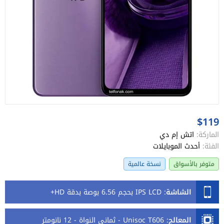
$119
الماركة:
اتش إم دي
الفئة:
أحدث الموبايلات
متوفر بالأسواق
نسخة عالمية
الشاشة
:
IPS LCD بحجم 6.56 بوصة بدقة HD+
المعالج
:
Unisoc T606 - ثماني النواة - 12 نانومتر