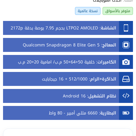
الفئة:
أحدث الموبايلات
متوفر بالأسواق
نسخة عالمية
الشاشة
:
LTPO2 AMOLED بحجم 7.95 بوصة بدقة 2172p
المعالج
:
Qualcomm Snapdragon 8 Elite Gen 5
الكاميرات
:
خلفية 50+64+50 م.ب/ امامية 20+20 م.ب
الذاكرة+الرام
:
512/1000 + 16 جيجابايت
نظام التشغيل
:
Android 16
البطارية
:
6660 مللي أمبير - 80 واط