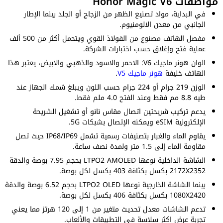
مواصفات Honor Magic V6
في البداية، مواد تصنيع الظهر من الزجاج أو الجلد بينما الإطار
الجانبي من معدن الالومنيوم.
مفصل الهاتف مصنوع من الفولاذ القوي ويتحمل أكثر من 500 ألف
عملية فتح وإغلاق حسب اختبارات الشركة.
الوان هونر ماجيك V6: الاحمر والاسود والذهبي والابيض، يعتبر هذا
الهاتف خليفة
هونر ماجيك V5
.
الوزن 219 جرام أو 224 جرام حسب اللون ويبلغ سُمك الجهاز عند
طيه 8.8 مم فقط وعند الفتح 4.0 ملم فقط.
يدعم تركيب شريحتين اتصال مقاس نانو أو تشغيل الشريحة
الإلكترونية eSIM ويمكنه الإتصال بشبكات 5G.
يقاوم الماء والغبار بتصنيفات رسمية تشمل IP68/IP69 حيث تصل
مقاومة الماء إلى 1.5 متر ولمدة نصف ساعة.
الشاشة الداخلية نوعها LTPO2 AMOLED بحجم 7.95 بوصة والدقة
2172X2352 بكسل بكثافة 403 بكسل لكل بوصة.
بينما الشاشة الخارجية نوعها LTPO2 OLED بحجم 6.52 بوصة والدقة
1080X2420 بكسل بكثافة 406 بكسل لكل بوصة.
تدعم الشاشات معدل تحديث متغير من 1 إلى 120 هرتز مما يعني
تجربة عرض اكثر سلاسة في التطبيقات والألعاب.