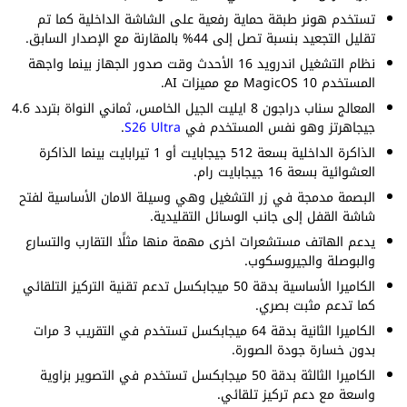
تستخدم هونر طبقة حماية رفعية على الشاشة الداخلية كما تم
تقليل التجعيد بنسبة تصل إلى 44% بالمقارنة مع الإصدار السابق.
نظام التشغيل اندرويد 16 الأحدث وقت صدور الجهاز بينما واجهة
المستخدم MagicOS 10 مع مميزات AI.
المعالج سناب دراجون 8 ايليت الجيل الخامس، ثماني النواة بتردد 4.6
جيجاهرتز وهو نفس المستخدم في
S26 Ultra
.
الذاكرة الداخلية بسعة 512 جيجابايت أو 1 تيرابايت بينما الذاكرة
العشوائية بسعة 16 جيجابايت رام.
البصمة مدمجة في زر التشغيل وهي وسيلة الامان الأساسية لفتح
شاشة القفل إلى جانب الوسائل التقليدية.
يدعم الهاتف مستشعرات اخرى مهمة منها مثلًا التقارب والتسارع
والبوصلة والجيروسكوب.
الكاميرا الأساسية بدقة 50 ميجابكسل تدعم تقنية التركيز التلقائي
كما تدعم مثبت بصري.
الكاميرا الثانية بدقة 64 ميجابكسل تستخدم في التقريب 3 مرات
بدون خسارة جودة الصورة.
الكاميرا الثالثة بدقة 50 ميجابكسل تستخدم في التصوير بزاوية
واسعة مع دعم تركيز تلقائي.