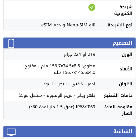
شريحة
الكترونية
نوع الشريحة
نانو Nano-SIM ويدعم eSIM
التصميم
الوزن
219 أو 224 جرام
مطوي: 156.7x74.5x8.8 ملم - مفتوح:
الأبعاد
156.7x145.6x4.0 ملم
الالوان
احمر - ذهبي - ابيض - اسود
خامات التصنيع
ظهر زجاج - فريم الومنيوم - مفصل فولاذ
مقاومة الماء/
IP68/IP69 (عمق 1.5 متر لمدة 30د)
الغبار
الشاشة