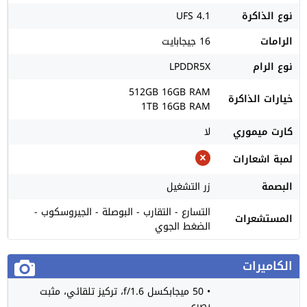
نوع الذاكرة
UFS 4.1
الرامات
16 جيجابايت
نوع الرام
LPDDR5X
512GB 16GB RAM
خيارات الذاكرة
1TB 16GB RAM
كارت ميموري
لا
لمبة اشعارات
البصمة
زر التشغيل
التسارع - التقارب - البوصلة - الجيروسكوب -
المستشعرات
الضغط الجوي
الكاميرات
• 50 ميجابكسل f/1.6، تركيز تلقائي، مثبت
بصري