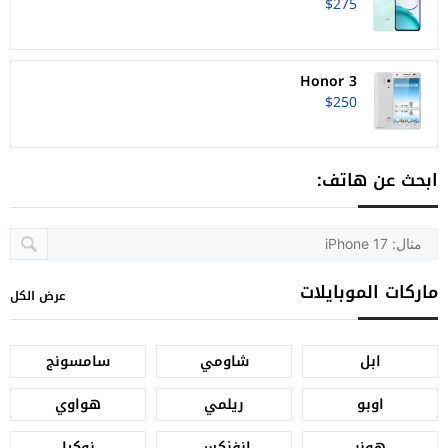
$275
Honor 3
$250
ابحث عن هاتف:
ماركات الموبايلات
عرض الكل
ابل
شاومي
سامسونج
اوبو
ريلمي
هواوي
هونر
انفنكس
نوكيا