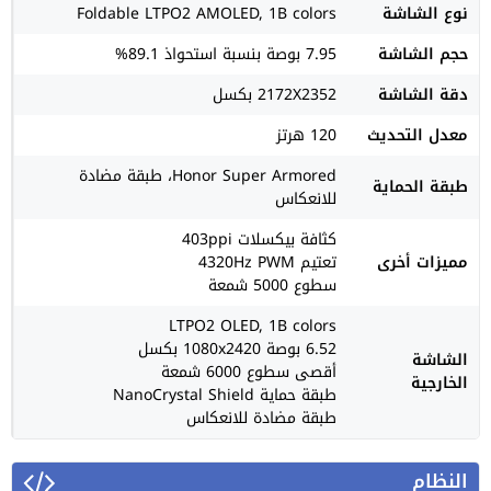
نوع الشاشة
Foldable LTPO2 AMOLED, 1B colors
حجم الشاشة
7.95 بوصة بنسبة استحواذ 89.1%
دقة الشاشة
2172X2352 بكسل
معدل التحديث
120 هرتز
Honor Super Armored، طبقة مضادة
طبقة الحماية
للانعكاس
كثافة بيكسلات 403ppi
مميزات أخرى
تعتيم 4320Hz PWM
سطوع 5000 شمعة
LTPO2 OLED, 1B colors
6.52 بوصة 1080x2420 بكسل
الشاشة
أقصى سطوع 6000 شمعة
الخارجية
طبقة حماية NanoCrystal Shield
طبقة مضادة للانعكاس
النظام