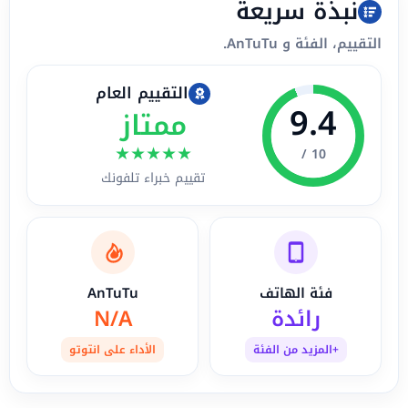
نبذة سريعة
التقييم، الفئة و AnTuTu.
التقييم العام
9.4
ممتاز
★
★
★
★
★
10 /
تقييم خبراء تلفونك
فئة الهاتف
AnTuTu
رائدة
N/A
+المزيد من الفئة
الأداء على انتوتو