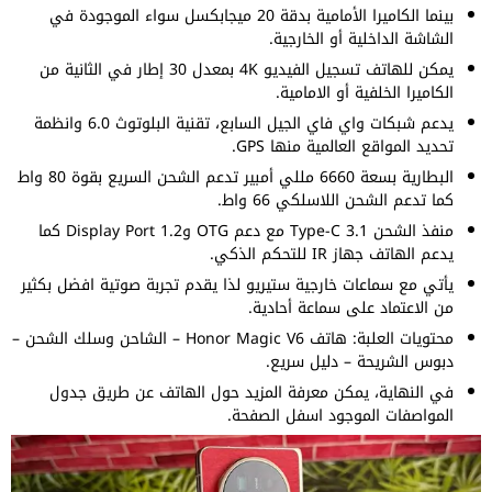
بينما الكاميرا الأمامية بدقة 20 ميجابكسل سواء الموجودة في
الشاشة الداخلية أو الخارجية.
يمكن للهاتف تسجيل الفيديو 4K بمعدل 30 إطار في الثانية من
الكاميرا الخلفية أو الامامية.
يدعم شبكات واي فاي الجيل السابع، تقنية البلوتوث 6.0 وانظمة
تحديد المواقع العالمية منها GPS.
البطارية بسعة 6660 مللي أمبير تدعم الشحن السريع بقوة 80 واط
كما تدعم الشحن اللاسلكي 66 واط.
منفذ الشحن Type-C 3.1 مع دعم OTG وDisplay Port 1.2 كما
يدعم الهاتف جهاز IR للتحكم الذكي.
يأتي مع سماعات خارجية ستيريو لذا يقدم تجربة صوتية افضل بكثير
من الاعتماد على سماعة أحادية.
محتويات العلبة: هاتف Honor Magic V6 – الشاحن وسلك الشحن –
دبوس الشريحة – دليل سريع.
في النهاية، يمكن معرفة المزيد حول الهاتف عن طريق جدول
المواصفات الموجود اسفل الصفحة.