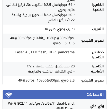
الكاميرا
• 64 ميجابكسل f/2.5 للتقريب 3x، تركيز تلقائي،
الخلفية
مثبت بصري
• 50 ميجابكسل f/2.2 للتصوير بزاوية واسعة
122˚، تركيز تلقائي
التقريب
تقريب بصري حتى 3X
4K@30/60fps (10-bit), 1080p@30/60fps,
تصوير الفيديو
gyro-EIS, OIS
خصائص
Laser AF, LED flash, HDR, panorama
الكاميرا
الكاميرا
20 ميجابكسل بفتحة عدسة f/2.2
الأمامية
- في الشاشة الداخلية والخارجية
تصوير الفيديو
4K@30fps, 1080p@30fps, gyro-EIS
الاتصالات
Wi-Fi 802.11 a/b/g/n/ac/6e/7, dual-band,
واي فاي
Wi-Fi Direct