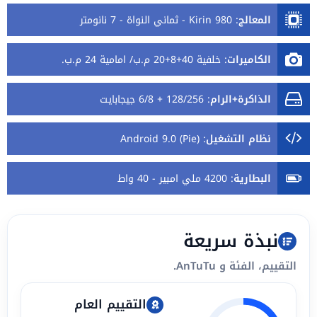
المعالج
:
Kirin 980 - ثماني النواة - 7 نانومتر
الكاميرات
:
خلفية 40+8+20 م.ب/ امامية 24 م.ب.
الذاكرة+الرام
:
128/256 + 6/8 جيجابايت
نظام التشغيل
:
Android 9.0 (Pie)
البطارية
:
4200 ملي امبير - 40 واط
نبذة سريعة
التقييم، الفئة و AnTuTu.
التقييم العام