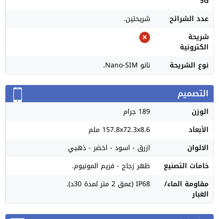
5G
عدد الشرائح
شريحتين.
شريحة
الكترونية
نوع الشريحة
نانو Nano-SIM.
التصميم
الوزن
189 جرام
الأبعاد
157.8x72.3x8.6 ملم
الالوان
ازرق - اسود - اخضر - ذهبي
خامات التصنيع
ظهر زجاج - فريم المونيوم.
مقاومة الماء/
IP68 (عمق 2 متر لمدة 30د).
الغبار