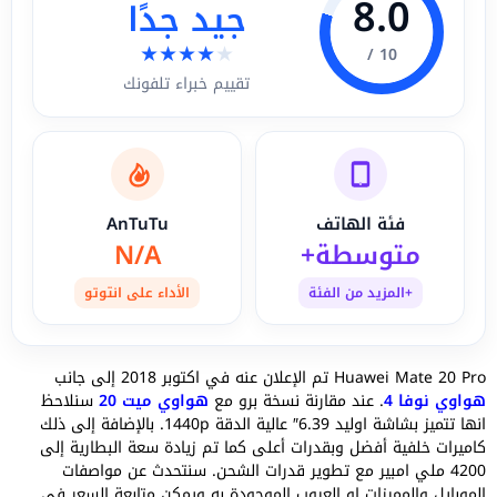
8.0
جيد جدًا
★
★
★
★
★
10 /
تقييم خبراء تلفونك
فئة الهاتف
AnTuTu
متوسطة+
N/A
+المزيد من الفئة
الأداء على انتوتو
Huawei Mate 20 Pro تم الإعلان عنه في اكتوبر 2018 إلى جانب
هواوي نوفا 4
. عند مقارنة نسخة برو مع
هواوي ميت 20
سنلاحظ
انها تتميز بشاشة اوليد 6.39″ عالية الدقة 1440p. بالإضافة إلى ذلك
كاميرات خلفية أفضل وبقدرات أعلى كما تم زيادة سعة البطارية إلى
4200 ملي امبير مع تطوير قدرات الشحن. سنتحدث عن مواصفات
الموبايل والمميزات او العيوب الموجودة به ويمكن متابعة السعر في