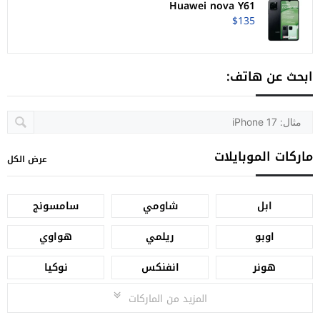
Huawei nova Y61
$135
ابحث عن هاتف:
ماركات الموبايلات
عرض الكل
ابل
شاومي
سامسونج
اوبو
ريلمي
هواوي
هونر
انفنكس
نوكيا
المزيد من الماركات