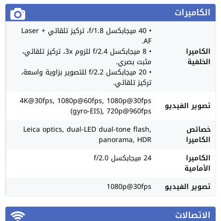
الكاميرات
• 40 ميجابكسل f/1.8، تركيز تلقائي + Laser
AF.
الكاميرا
• 8 ميجابكسل f/2.4 للزوم 3x، تركيز تلقائي،
الخلفية
مثبت بصري.
• 20 ميجابكسل f/2.2 للتصوير بزاوية واسعة،
تركيز تلقائي.
4K@30fps, 1080p@60fps, 1080p@30fps
تصوير الفيديو
(gyro-EIS), 720p@960fps
خصائص
Leica optics, dual-LED dual-tone flash,
الكاميرا
panorama, HDR
الكاميرا
24 ميجابكسل f/2.0
الأمامية
تصوير الفيديو
1080p@30fps
الاتصالات