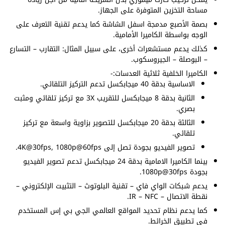
مساحة التخزين المتوفرة على الجهاز.
بصمة الأصبع مدمجة اسفل الشاشة كما يدعم تقنية التعرف على
الوجه بواسطة الكاميرا الأمامية.
كذلك يدعم مستشعرات أخرى، على سبيل المثال: التقارب – التسارع
– البوصلة – الجيروسكوب.
الكاميرا الخلفية ثلاثية العدسات:-
الاساسية بدقة 40 ميجابكسل تدعم التركيز التلقائي.
الثانية بدقة 8 ميجابكسل للتقريب 3X مع تركيز تلقائي ومثبت
بصري.
الثالثة بدقة 20 ميجابكسل للتصوير بزاوية واسعة مع تركيز
تلقائي.
تصوير الفيديو بجودة تصل إلى 4K@30fps, 1080p@60fps.
بينما الكاميرا الامامية بدقة 24 ميجابكسل تدعم تصوير الفيديو
بجودة 1080p@30fps.
يدعم شبكات الواي فاي – تقنية البلوتوث – التثبيت الإلكتروني –
نقطة الاتصال – IR – NFC.
كما يدعم نظام تحديد المواقع العالمي الجي بي إس المستخدم
في تطبيق الخرائط.