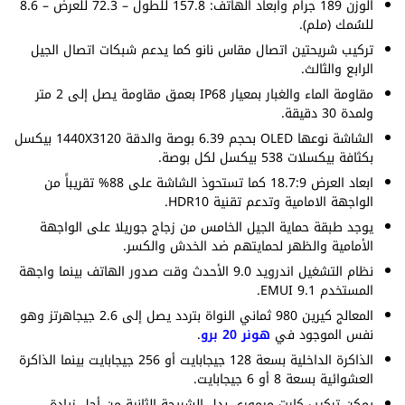
الوزن 189 جرام وابعاد الهاتف: 157.8 للطول – 72.3 للعرض – 8.6
للسُمك (ملم).
تركيب شريحتين اتصال مقاس نانو كما يدعم شبكات اتصال الجيل
الرابع والثالث.
مقاومة الماء والغبار بمعيار IP68 بعمق مقاومة يصل إلى 2 متر
ولمدة 30 دقيقة.
الشاشة نوعها OLED بحجم 6.39 بوصة والدقة 1440X3120 بيكسل
بكثافة بيكسلات 538 بيكسل لكل بوصة.
ابعاد العرض 18.7:9 كما تستحوذ الشاشة على 88% تقريباً من
الواجهة الامامية وتدعم تقنية HDR10.
يوجد طبقة حماية الجيل الخامس من زجاج جوريلا على الواجهة
الأمامية والظهر لحمايتهم ضد الخدش والكسر.
نظام التشغيل اندرويد 9.0 الأحدث وقت صدور الهاتف بينما واجهة
المستخدم EMUI 9.1.
المعالج كيرين 980 ثماني النواة بتردد يصل إلى 2.6 جيجاهرتز وهو
نفس الموجود في
هونر 20 برو
.
الذاكرة الداخلية بسعة 128 جيجابايت أو 256 جيجابايت بينما الذاكرة
العشوائية بسعة 8 أو 6 جيجابايت.
يمكن تركيب كارت ميموري بدل الشريحة الثانية من أجل زيادة