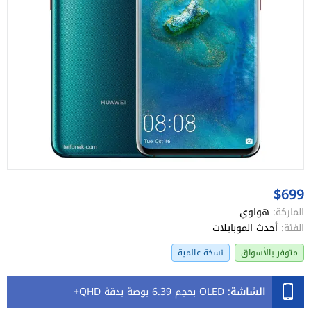
$699
الماركة:
هواوي
الفئة:
أحدث الموبايلات
متوفر بالأسواق
نسخة عالمية
الشاشة
:
OLED بحجم 6.39 بوصة بدقة QHD+