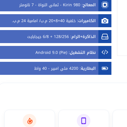
المعالج
:
Kirin 980 - ثماني النواة - 7 نانومتر
الكاميرات
:
خلفية 40+8+20 م.ب/ امامية 24 م.ب.
الذاكرة+الرام
:
128/256 + 6/8 جيجابايت
نظام التشغيل
:
Android 9.0 (Pie)
البطارية
:
4200 ملي امبير - 40 واط