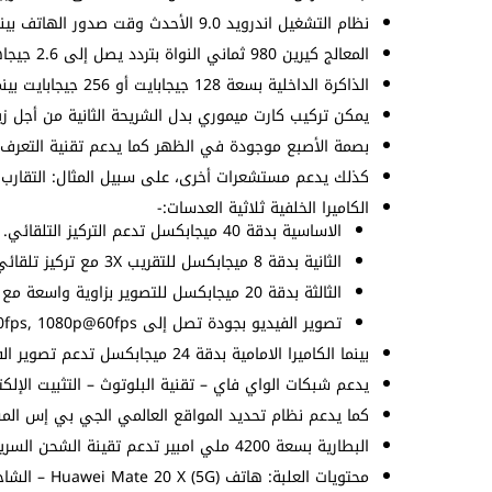
نظام التشغيل اندرويد 9.0 الأحدث وقت صدور الهاتف بينما واجهة المستخدم EMUI 9.1.
المعالج كيرين 980 ثماني النواة بتردد يصل إلى 2.6 جيجاهرتز وهو نفس الموجود في
الذاكرة الداخلية بسعة 128 جيجابايت أو 256 جيجابايت بينما الذاكرة العشوائية بسعة 6 أو 8 جيجابايت.
يمكن تركيب كارت ميموري بدل الشريحة الثانية من أجل زيا
بصمة الأصبع موجودة في الظهر كما يدعم تقنية التعرف ع
كذلك يدعم مستشعرات أخرى، على سبيل المثال: التقارب –
الكاميرا الخلفية ثلاثية العدسات:-
الاساسية بدقة 40 ميجابكسل تدعم التركيز التلقائي.
الثانية بدقة 8 ميجابكسل للتقريب 3X مع تركيز تلقائي ومثبت بصري.
الثالثة بدقة 20 ميجابكسل للتصوير بزاوية واسعة مع تركيز تلقائي.
تصوير الفيديو بجودة تصل إلى 4K@30fps, 1080p@60fps.
بينما الكاميرا الامامية بدقة 24 ميجابكسل تدعم تصوير الفيديو بجودة 1080p@30fps.
يدعم شبكات الواي فاي – تقنية البلوتوث – التثبيت الإلكتروني –
كما يدعم نظام تحديد المواقع العالمي الجي بي إس الم
البطارية بسعة 4200 ملي امبير تدعم تقينة الشحن السريع بقدرة 40 واط.
محتويات العلبة: هاتف Huawei Mate 20 X (5G) – الشاحن وكابل الشحن – سماعات – غطاء.