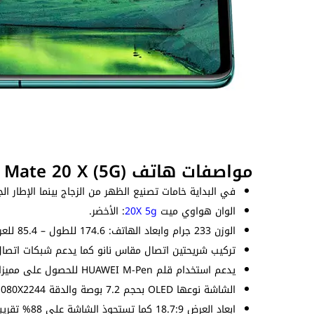
مواصفات هاتف Huawei Mate 20 X (5G)
في البداية خامات تصنيع الظهر من الزجاج بينما الإطار الج
الوان هواوي ميت
20X 5g
: الأخضر.
الوزن 233 جرام وابعاد الهاتف: 174.6 للطول – 85.4 للعرض – 8.4 للسُمك (ملم).
تركيب شريحتين اتصال مقاس نانو كما يدعم شبكات اتصال 
يدعم استخدام قلم HUAWEI M-Pen للحصول على مميزات إضافية مثل الرسم والتدوين بدقة عالية.
الشاشة نوعها OLED بحجم 7.2 بوصة والدقة 1080X2244 بيكسل بكثافة بيكسلات 346 بيكسل لكل بوصة.
ابعاد العرض 18.7:9 كما تستحوذ الشاشة على 88% تقريباً من الواجهة الامامية وتدعم تقنية HDR10.