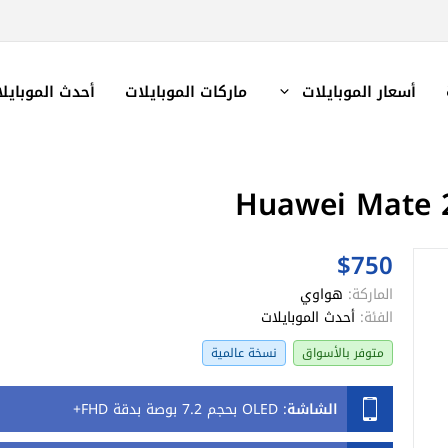
أسعار الموبايلات
ماركات الموبايلات
أحدث الموبايل
$750
الماركة:
هواوي
الفئة:
أحدث الموبايلات
متوفر بالأسواق
نسخة عالمية
الشاشة
:
OLED بحجم 7.2 بوصة بدقة FHD+