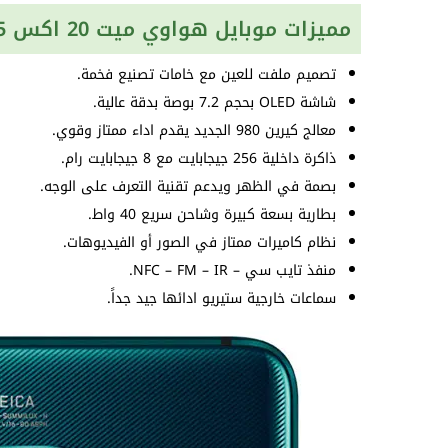
مميزات موبايل هواوي ميت 20 اكس 5جي
تصميم ملفت للعين مع خامات تصنيع فخمة.
شاشة OLED بحجم 7.2 بوصة بدقة عالية.
معالج كيرين 980 الجديد يقدم اداء ممتاز وقوي.
ذاكرة داخلية 256 جيجابايت مع 8 جيجابايت رام.
بصمة في الظهر ويدعم تقنية التعرف على الوجه.
بطارية بسعة كبيرة وشاحن سريع 40 واط.
نظام كاميرات ممتاز في الصور أو الفيديوهات.
منفذ تايب سي – NFC – FM – IR.
سماعات خارجية ستيريو ادائها جيد جداً.