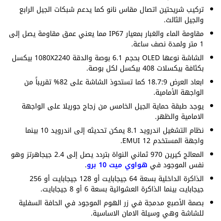
تركيب شريحتين اتصال مقاس نانو كما يدعم شبكات الجيل الرابع
والجيل الثالث.
مقاومة الماء والغبار بمعيار IP67 مما يعني عمق مقاومة يصل إلى
1 متر ولمدة نصف ساعة.
الشاشة نوعها OLED بحجم 6.1 بوصة والدقة 1080X2240 بيكسل
بكثافة بيكسلات 408 بيكسل لكل بوصة.
ابعاد العرض 18.7:9 كما تستحوذ الشاشة على 82% تقريباً من
الواجهة الأمامية.
يوجد طبقة حماية الجيل الخامس من زجاج جوريلا على الواجهة
الامامية والظهر.
نظام التشغيل اندرويد 8.1 يمكن تحديثه إلى اندرويد 10 بينما
واجهة المستخدم EMUI 12.
المعالج كيرين 970 ثماني النواة بتردد يصل إلى 2.4 جيجاهرتز وهو
نفس الموجود في
هواوي ميت 10 برو
.
الذاكرة الداخلية بسعة 64 جيجابايت أو 128 جيجابايت أو 256
جيجابايت بينما الذاكرة العشوائية بسعة 6 أو 8 جيجابايت.
بصمة الأصبع مدمجة في زر الهوم الموجود في الحافة السفلية
للشاشة وهي وسيلة الامان الاساسية.