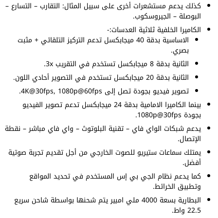
كذلك يدعم مستشعرات أخرى على سبيل المثال: التقارب – التسارع –
البوصلة – الجيروسكوب.
الكاميرا الخلفية ثلاثية العدسات:-
الاساسية بدقة 40 ميجابكسل تدعم التركيز التلقائي + مثبت
بصري.
الثانية بدقة 8 ميجابكسل تستخدم في التقريب 3x.
الثانية بدقة 20 ميجابكسل تستخدم في التصوير أحادي اللون.
تصوير فيديو بجودة تصل إلى 4K@30fps, 1080p@60fps.
بينما الكاميرا الامامية بدقة 24 ميجابكسل تدعم تصوير الفيديو
بجودة 1080p@30fps.
يدعم شبكات الواي فاي – تقنية البلوتوث – واي فاي مباشر – نقطة
الإتصال.
يمتلك سماعات ستيريو للصوت الخارجي من أجل تقديم تجربة صوتية
أفضل.
كما يدعم نظام الجي بي إس المستخدم في تحديد المواقع
وتطبيق الخرائط.
البطارية بسعة 4000 ملي امبير يتم شحنها بواسطة شاحن سريع
22.5 واط.