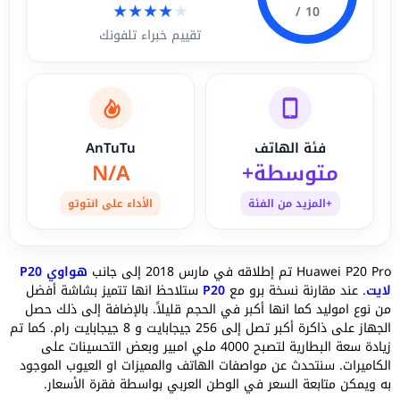
★
★
★
★
★
10 /
تقييم خبراء تلفونك
فئة الهاتف
AnTuTu
متوسطة+
N/A
+المزيد من الفئة
الأداء على انتوتو
Huawei P20 Pro تم إطلاقه في مارس 2018 إلى جانب
هواوي P20
لايت
. عند مقارنة نسخة برو مع
P20
ستلاحظ انها تتميز بشاشة أفضل
من نوع اموليد كما انها أكبر في الحجم قليلاً. بالإضافة إلى ذلك حصل
الجهاز على ذاكرة أكبر تصل إلى 256 جيجابايت و 8 جيجابايت رام. كما تم
زيادة سعة البطارية لتصبح 4000 ملي امبير وبعض التحسينات على
الكاميرات. سنتحدث عن مواصفات الهاتف والمميزات او العيوب الموجود
به ويمكن متابعة السعر في الوطن العربي بواسطة فقرة الأسعار.