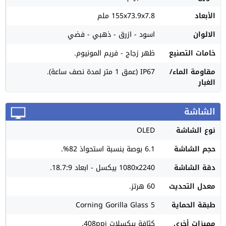
الأبعاد
155x73.9x7.8 ملم
الالوان
اسود - ازرق - ذهبي - فضي
خامات التصنيع
ظهر زجاج - فريم المونيوم.
مقاومة الماء/
IP67 (عمق 1 متر لمدة نصف ساعة).
الغبار
الشاشة
نوع الشاشة
OLED
حجم الشاشة
6.1 بوصة بنسبة استحواذ 82%.
دقة الشاشة
1080x2240 بيكسل - ابعاد 18.7:9.
معدل التحديث
60 هرتز.
طبقة الحماية
Corning Gorilla Glass 5
مميزات أخرى
كثافة بيكسلات 408ppi.