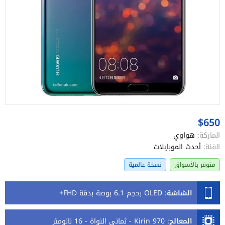
$650
الماركة:
هواوي
الفئة:
أحدث الموبايلات
متوفر بالأسواق
نسخة عالمية
الشاشة
:
OLED بحجم 6.1 بوصة بدقة FHD+
المعالج
:
Kirin 970 - ثماني النواة - 16 نانومتر