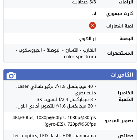
الرامات
6/8 جيجابايت
كارت ميموري
لا.
لمبة اشعارات
البصمة
زر الهوم.
التقارب - التسارع - البوصلة - الجيروسكوب -
المستشعرات
color spectrum
الكاميرات
• 40 ميجابكسل f/1.8، تركيز تلقائي Laser،
الكاميرا
مثبت بصري.
الخلفية
• 8 ميجابكسل f/2.4 للتقريب 3X
• 20 ميجابكسل f/1.6 للتصوير أحادي اللون.
4K@30fps, 1080p@60fps, 1080p@30fps
تصوير الفيديو
(gyro-EIS), 720p@960fps
خصائص
Leica optics, LED flash, HDR, panorama