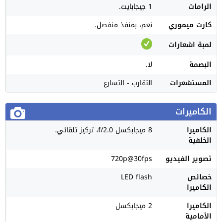
الرامات
1 جيجابايت.
كارت ميموري
نعم، بمنفذ منفصل.
لمبة اشعارات
البصمة
لا.
المستشعرات
التقارب - التسارع
الكاميرات
الكاميرا
8 ميجابكسل f/2.0، تركيز تلقائي.
الخلفية
تصوير الفيديو
720p@30fps
خصائص
LED flash
الكاميرا
الكاميرا
2 ميجابكسل
الأمامية