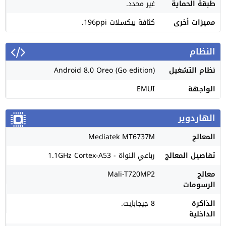
طبقة الحماية
غير محدد.
مميزات أخرى
كثافة بيكسلات 196ppi.
النظام
نظام التشغيل
Android 8.0 Oreo (Go edition)
الواجهة
EMUI
الهاردوير
المعالج
Mediatek MT6737М
تفاصيل المعالج
رباعي النواة - 1.1GHz Cortex-A53
معالج
Mali-T720MP2
الرسومات
الذاكرة
8 جيجابايت.
الداخلية