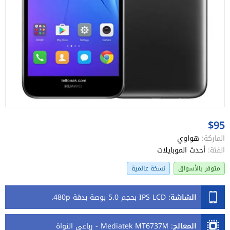
$95
الماركة:
هواوي
الفئة:
أحدث الموبايلات
متوفر بالأسواق
نسخة عالمية
الشاشة
:
IPS LCD بحجم 5.0 بوصة بدقة 480p.
المعالج
:
Mediatek MT6737М - رباعي النواة