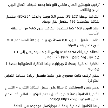
تركيب شريحتين اتصال مقاس نانو كما يدعم شبكات اتصال الجيل
الرابع والثالث.
الشاشة نوعها IPS LCD بحجم 5.0 بوصة والدقة 480X854 بيكسل
بكثافة بيكسلات 196 بيكسل لكل بوصة.
ابعاد العرض 16:9 كما تستحوذ الشاشة على 65% من الواجهة
الأمامية.
نظام التشغيل اندرويد 8.0 نسخة جو بينما واجهة المستخدم EMUI
التي تضم بعض المزايا.
المعالج ميدياتك MT6737М رباعي النواة بتردد يصل إلى 1.1
جيجاهرتز وتكنولوجيا تصنيع 28 نانومتر.
الذاكرة الداخلية بسعة 8 جيجابايت بينما الذاكرة العشوائية بسعة 1
جيجابايت.
يمكن تركيب كارت ميموري في منفذ منفصل لزيادة مساحة التخزين
المتوفرة.
يدعم بعض المستشعرات منها على سبيل المثال: التقارب – التسارع.
الكاميرا الخلفية بدقة 8 ميجابكسل تدعم التركيز التلقائي كما تدعم
تصوير الفيديو بجودة 720p@30fps.
بينما الكاميرا الامامية بدقة 2 ميجابكسل موجودة في الحافة