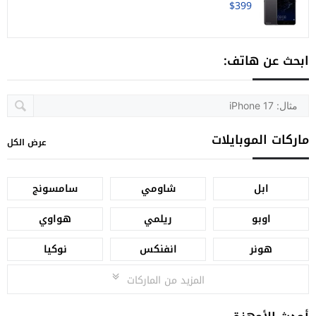
$399
ابحث عن هاتف:
ماركات الموبايلات
عرض الكل
ابل
شاومي
سامسونج
اوبو
ريلمي
هواوي
هونر
انفنكس
نوكيا
المزيد من الماركات