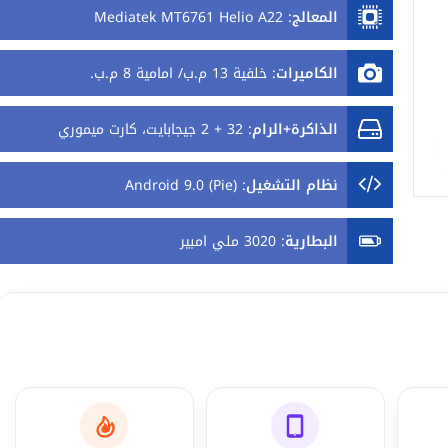
المعالج
:
Mediatek MT6761 Helio A22
الكاميرات
:
خلفية 13 م.ب/ امامية 8 م.ب.
الذاكرة+الرام
:
32 + 2 جيجابايت، كارت ميموري
نظام التشغيل
:
Android 9.0 (Pie)
البطارية
:
3020 ملي امبير