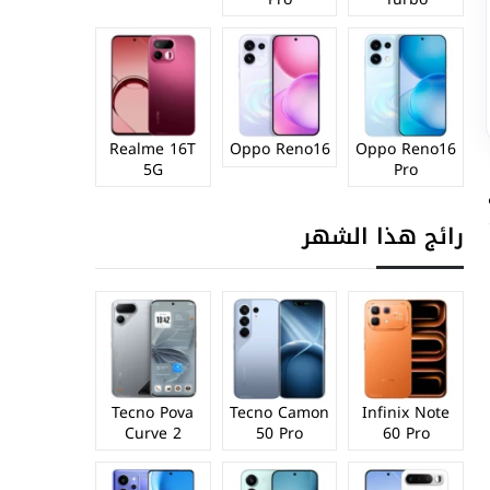
Realme 16T
Oppo Reno16
Oppo Reno16
5G
Pro
ة
رائج هذا الشهر
Tecno Pova
Tecno Camon
Infinix Note
Curve 2
50 Pro
60 Pro