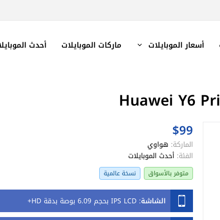
أسعار الموبايلات
ماركات الموبايلات
أحدث الموبايل
$99
الماركة:
هواوي
الفئة:
أحدث الموبايلات
متوفر بالأسواق
نسخة عالمية
الشاشة
:
IPS LCD بحجم 6.09 بوصة بدقة HD+