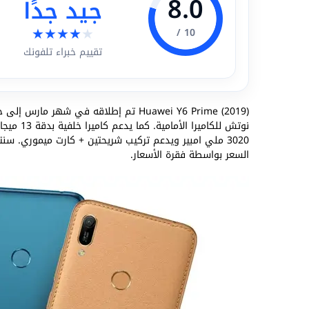
8.0
جيد جدًا
★
★
★
★
★
10 /
تقييم خبراء تلفونك
Huawei Y6 Prime (2019) تم إطلاقه في شهر مارس إلى جانب
3020 ملي امبير ويدعم تركيب شريحتين + كارت ميموري. سن
السعر بواسطة فقرة الأسعار.