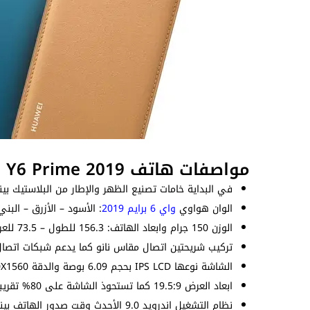
مواصفات هاتف Huawei Y6 Prime 2019
في البداية خامات تصنيع الظهر والإطار من البلاستيك بينم
الوان هواوي
واي 6 برايم 2019
: الأسود – الأزرق – الب
الوزن 150 جرام وابعاد الهاتف: 156.3 للطول – 73.5 للعرض – 8 للسُمك (ملم).
تركيب شريحتين اتصال مقاس نانو كما يدعم شبكات اتصال ال
الشاشة نوعها IPS LCD بحجم 6.09 بوصة والدقة 720X1560 بيكسل بكثافة بيكسلات 282 بيكسل لكل بوصة.
ابعاد العرض 19.5:9 كما تستحوذ الشاشة على 80% تقريباً من الواجهة الامامية.
نظام التشغيل اندرويد 9.0 الأحدث وقت صدور الهاتف بينما واجهة المستخدم EMUI 9.1.