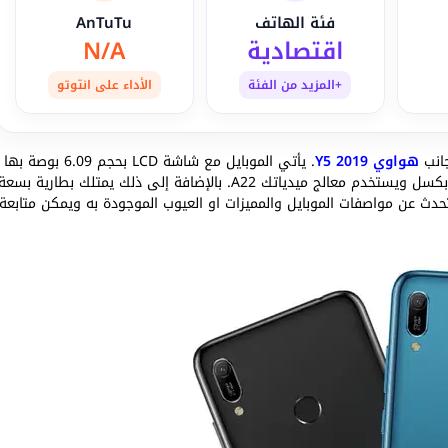
فئة الهاتف
AnTuTu
اقتصادية
N/A
+المزيد من الفئة
الأداء على انتوتو
هواوي Y5 2019
. يأتي الموبايل مع شاشة LCD بحجم 6.09 بوصة بها
نوتش للكاميرا الأمامية. كما يدعم كاميرا خلفية بدقة 13 ميجابكسل ويستخدم معالج ميدياتك A22. بالإضافة إلى ذلك يمتلك بطارية بسع
تحدث عن مواصفات الموبايل والمميزات او العيوب الموجودة به ويمكن متابعة