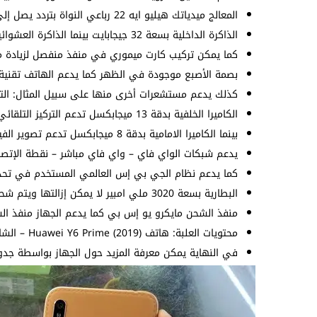
المعالج ميدياتك هيليو ايه 22 رباعي النواة بتردد يصل إلى 2.0 جيجاهرتز وهو نفس الموجود في
الذاكرة الداخلية بسعة 32 جيجابايت بينما الذاكرة العشوائية بسعة 2 جيجابايت.
كما يمكن تركيب كارت ميموري في منفذ منفصل لزيادة مسا
بصمة الأصبع موجودة في الظهر كما يدعم الهاتف تقنية ال
كذلك يدعم مستشعرات أخرى منها على سبيل المثال: التقا
الكاميرا الخلفية بدقة 13 ميجابكسل تدعم التركيز التلقائي كما تدعم تصوير الفيديو بجودة 1080p@30fps.
بينما الكاميرا الامامية بدقة 8 ميجابكسل تدعم تصوير الفيديو بجودة تصل إلى 1080p@30fps.
يدعم شبكات الواي فاي – واي فاي مباشر – نقطة الإتصا
كما يدعم نظام الجي بي إس العالمي المستخدم في تحديد
البطارية بسعة 3020 ملي امبير لا يمكن إزالتها ويتم شحنها بواسطة الشاحن المرفق.
منفذ الشحن مايكرو يو إس بي كما يدعم الجهاز منفذ السماعات 
محتويات العلبة: هاتف Huawei Y6 Prime (2019) – الشاحن وكابل الشحن – سماعات – غطاء.
في النهاية يمكن معرفة المزيد حول الجهاز بواسطة جدول