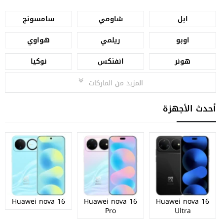
ابل
شاومي
سامسونج
اوبو
ريلمي
هواوي
هونر
انفنكس
نوكيا
المزيد من الماركات
أحدث الأجهزة
Huawei nova 16
Huawei nova 16
Huawei nova 16
Pro
Ultra