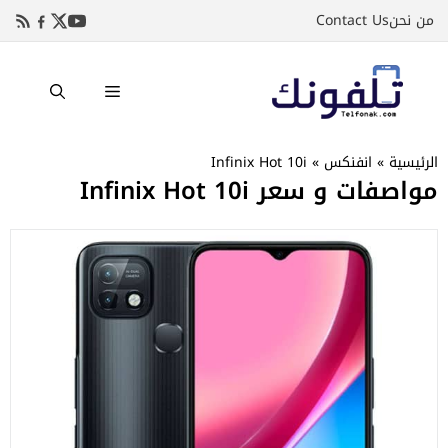
نتقل
من نحن
Contact Us
لى
لمحتوى
القائمة
الرئيسية
»
انفنكس
»
Infinix Hot 10i
مواصفات و سعر Infinix Hot 10i