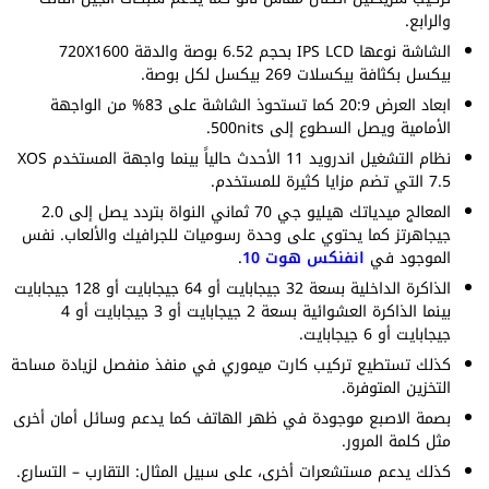
والرابع.
الشاشة نوعها IPS LCD بحجم 6.52 بوصة والدقة 720X1600
بيكسل بكثافة بيكسلات 269 بيكسل لكل بوصة.
ابعاد العرض 20:9 كما تستحوذ الشاشة على 83% من الواجهة
الأمامية ويصل السطوع إلى 500nits.
نظام التشغيل اندرويد 11 الأحدث حالياً بينما واجهة المستخدم XOS
7.5 التي تضم مزايا كثيرة للمستخدم.
المعالج ميدياتك هيليو جي 70 ثماني النواة بتردد يصل إلى 2.0
جيجاهرتز كما يحتوي على وحدة رسوميات للجرافيك والألعاب. نفس
الموجود في
انفنكس هوت 10
.
الذاكرة الداخلية بسعة 32 جيجابايت أو 64 جيجابايت أو 128 جيجابايت
بينما الذاكرة العشوائية بسعة 2 جيجابايت أو 3 جيجابايت أو 4
جيجابايت أو 6 جيجابايت.
كذلك تستطيع تركيب كارت ميموري في منفذ منفصل لزيادة مساحة
التخزين المتوفرة.
بصمة الاصبع موجودة في ظهر الهاتف كما يدعم وسائل أمان أخرى
مثل كلمة المرور.
كذلك يدعم مستشعرات أخرى، على سبيل المثال: التقارب – التسارع.