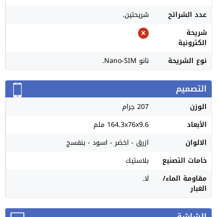
عدد الشرائح
شريحتين.
شريحة
الكترونية
نوع الشريحة
نانو Nano-SIM.
التصميم
الوزن
207 جرام
الأبعاد
164.3x76x9.6 ملم
الالوان
ازرق - اخضر - اسود - بنفسج
خامات التصنيع
بلاستيك
مقاومة الماء/
لا.
الغبار
الشاشة