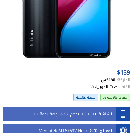
$139
الماركة:
انفنكس
الفئة:
أحدث الموبايلات
متوفر بالأسواق
نسخة عالمية
الشاشة
:
IPS LCD بحجم 6.52 بوصة بدقة HD+
المعالج
:
Mediatek MT6769V Helio G70