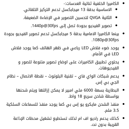
الكاميرا الخلفية ثنائية العدسات:-
الاساسية بدقة 13 ميجابكسل تدعم التركيز التلقائي.
الثانية QVGA لتحسين التصوير في الإضاءة الضعيفة.
تصوير الفيديو بجودة تصل إلى 1440p@30fps.
بينما الكاميرا الامامية بدقة 5 ميجابكسل تدعم تصوير الفيديو بجودة
1080p@30fps.
يوجد ضوء فلاش LED رباعي في ظهر الهاتف كما يوجد فلاش
LED في الأمام.
يحتوي تطبيق الكاميرات على اوضاع تصوير متنوعة للصور و
الفيديوهات.
يدعم شبكات الواي فاي – تقنية البلوتوث – نقطة الاتصال – نظام
الجي بي إس.
البطارية بسعة 6000 ملي امبير لا يمكن إزالتها ويتم شحنها
بواسطة شاحن سريع 18 واط.
منفذ الشحن مايكرو يو إس بي كما يوجد منفذ للسماعات السلكية
3.5 ملم.
كذلك يدعم راديو اف ام لذلك تستطيع تشغيل محطات الإذاعة
القريبة بدون نت.