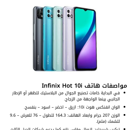
مواصفات هاتف Infinix Hot 10i
في البداية خامات تصنيع الجوال من البلاستيك للظهر أو الإطار
الجانبي بينما الواجهة من الزجاج.
الوان انفنكس هوت 10i: ازرق – اخضر – اسود – بنفسج.
الوزن 207 جرام وابعاد الهاتف: 164.3 للطول – 76 للعرض – 9.6
للسُمك (ملم).
تركيب شريحتين اتصال مقاس نانو كما يدعم شبكات الجيل الثالث