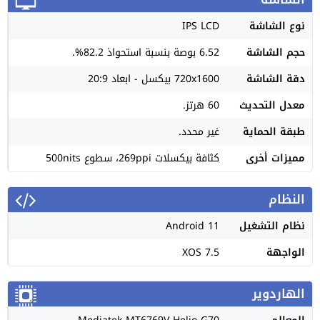
نوع الشاشة
IPS LCD
حجم الشاشة
6.52 بوصة بنسبة استحواذ 82.2%.
دقة الشاشة
720x1600 بيكسل - ابعاد 20:9
معدل التحديث
60 هرتز.
طبقة الحماية
غير محدد.
مميزات أخرى
كثافة بيكسلات 269ppi، سطوع 500nits
النظام
نظام التشغيل
Android 11
الواجهة
XOS 7.5
الهاردوير