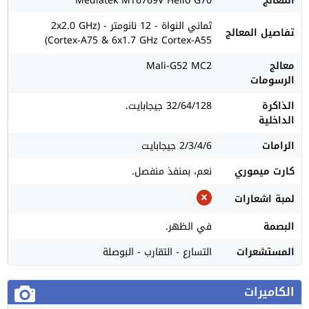
المعالج
Mediatek MT6769V Helio G70
ثماني النواة - 12 نانومتر - (2x2.0 GHz
تفاصيل المعالج
Cortex-A75 & 6x1.7 GHz Cortex-A55)
معالج
Mali-G52 MC2
الرسومات
الذاكرة
32/64/128 جيجابايت.
الداخلية
الرامات
2/3/4/6 جيجابايت
كارت ميموري
نعم، بمنفذ منفصل.
لمبة اشعارات
البصمة
في الظهر.
المستشعرات
التسارع - التقارب - البوصلة
الكاميرات