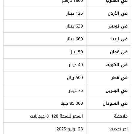
في المغرب
1800 درهم
في الأردن
125 دينار
في تونس
630 دينار
في ليبيا
660 دينار
في عُمان
50 ريال
في الكويت
40 دينار
في قطر
500 ريال
في البحرين
75 دينار
في السودان
85,000 جنيه
ملاحظة
السعر لنسحة 128+8 جيجابايت
اخر تحديث:
28 يوليو 2025