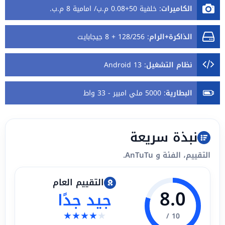
الكاميرات
:
خلفية 50+0.08 م.ب/ امامية 8 م.ب.
الذاكرة+الرام
:
128/256 + 8 جيجابايت
نظام التشغيل
:
Android 13
البطارية
:
5000 ملي امبير - 33 واط
نبذة سريعة
التقييم، الفئة و AnTuTu.
التقييم العام
8.0
جيد جدًا
★
★
★
★
★
10 /