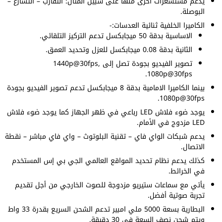
يدعم مستشعرات أخرى منها على سبيل المثال: التقارب – التسارع –
البوصلة.
الكاميرا الخلفية ثنائية العدسات:-
الاساسية بدقة 50 ميجابكسل تدعم التركيز التلقائي.
الثانية بدقة 0.08 ميجابكسل للعزل وتحديد العمق.
تصوير الفيديو بجودة تصل إلى 1440p@30fps,
1080p@30fps.
بينما الكاميرا الامامية بدقة 8 ميجابكسل تدعم تصوير الفيديو بجودة
1080p@30fps.
يوجد ضوء فلاش LED رباعي في ظهر الجهاز كما يوجد ضوء فلاش
LED مزدوج في الأمام.
يدعم شبكات الواي فاي – تقنية البلوتوث – واي فاي مباشر – نقطة
الاتصال.
كذلك يدعم نظام تحديد المواقع العالمي الجي بي إس المستخدم
في الخرائط.
يأتي مع سماعات ستيريو مزدوجة للصوت الخارجي من أجل تقديم
تجربة صوتية أفضل.
البطارية بسعة 5000 ملي امبير تدعم الشحن السريع بقدرة 33 واط
ويتم شحن نصف السعة في 30 دقيقة.