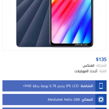
$135
الماركة:
انفنكس
الفئة:
أحدث الموبايلات
الشاشة
:
IPS LCD بحجم 6.78 بوصة بدقة FHD+
المعالج
:
Mediatek Helio G88