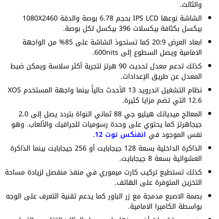
والثالث.
الشاشة نوعها IPS LCD بحجم 6.78 بوصة والدقة 1080X2460
بيكسل بكثافة بيكسلات 396 بيكسل لكل بوصة.
ابعاد العرض 20:9 كما تستحوذ الشاشة على 85% من الواجهة
الامامية ويصل السطوع إلى 600nits.
كذلك تدعم معدل تحديث 90 هرتز لتجربة أكثر سلاسة ويمكن ضبط
المعدل عن طريق الإعدادات.
نظام التشغيل اندرويد 13 الأحدث حالياً بينما واجهة المستخدم XOS
12.6 التي تضم مزايا كثيرة.
المعالج ميدياتك هيليو جي 88 ثماني النواة بتردد يصل إلى 2.0
جيجاهرتز كما يحتوي على وحدة رسوميات للجرافيك والألعاب. وهو
نفس الموجود في
انفنكس نوت 12
.
الذاكرة الداخلية بسعة 128 جيجابايت أو 256 جيجابايت بينما الذاكرة
العشوائية بسعة 8 جيجابايت.
كذلك تستطيع تركيب كارت ميموري في منفذ منفصل لزيادة مساحة
التخزين المتوفرة على الهاتف.
بصمة الاصبع مدمجة مع زر الباور كما يدعم تقنية التعرف على الوجه
بواسطة الكاميرا الامامية.