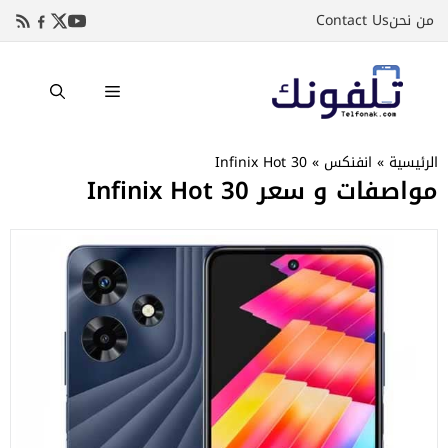
نتقل
من نحن
Contact Us
لى
لمحتوى
القائمة
الرئيسية
»
انفنكس
»
Infinix Hot 30
مواصفات و سعر Infinix Hot 30