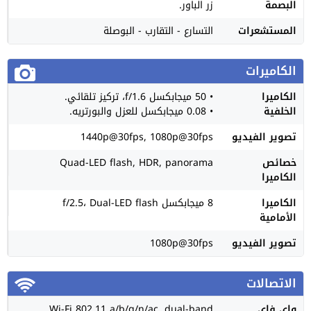
البصمة
زر الباور.
المستشعرات
التسارع - التقارب - البوصلة
الكاميرات
الكاميرا
• 50 ميجابكسل f/1.6، تركيز تلقائي.
الخلفية
• 0.08 ميجابكسل للعزل والبورتريه.
تصوير الفيديو
1440p@30fps, 1080p@30fps
خصائص
Quad-LED flash, HDR, panorama
الكاميرا
الكاميرا
8 ميجابكسل f/2.5، Dual-LED flash
الأمامية
تصوير الفيديو
1080p@30fps
الاتصالات
واي فاي
Wi-Fi 802.11 a/b/g/n/ac, dual-band