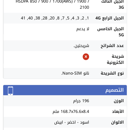
الجيل الثالث
HSDPA 850 / 900 / 1700(AWS) / 1900 /
2100
3G
الجيل الرابع 4G
1, 2, 3, 4, 5, 7, 8, 20, 28, 38, 40, 41
الجيل الخامس
لا يدعم
5G
عدد الشرائح
شريحتين.
شريحة
الكترونية
نوع الشريحة
نانو Nano-SIM.
التصميم
الوزن
196 جرام
الأبعاد
168.7x76.6x8.4 ملم
الالوان
اسود - اخضر - ابيض