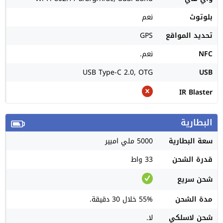
بلوتوث
نعم
تحديد المواقع
GPS
NFC
نعم.
USB Type-C 2.0, OTG
USB
IR Blaster
البطارية
سعة البطارية
5000 ملي امبير
قدرة الشحن
33 واط
شحن سريع
مدة الشحن
55% خلال 30 دقيقة.
شحن لاسلكي
لا.