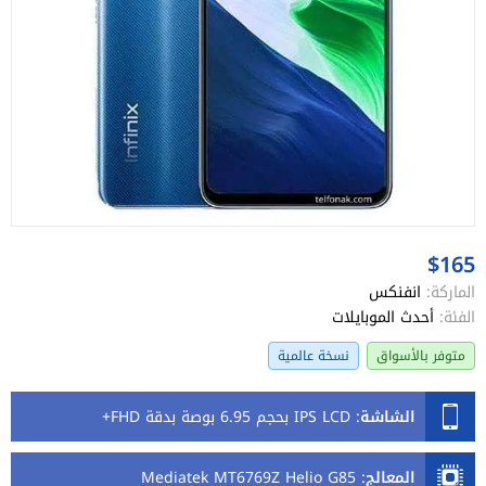
$165
الماركة:
انفنكس
الفئة:
أحدث الموبايلات
متوفر بالأسواق
نسخة عالمية
الشاشة
:
IPS LCD بحجم 6.95 بوصة بدقة FHD+
المعالج
:
Mediatek MT6769Z Helio G85