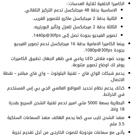
الكاميرا الخلفية ثلاثية العدسات:-
الاساسية بدقة 48 ميجابكسل تدعم التركيز التلقائي.
الثانية بدقة 2 ميجابكسل ماكرو للتصوير القريب.
الثالثة بدقة 2 ميجابكسل للعزل وتأثير البورتريه.
تصوير الفيديو بجودة تصل إلى 1440p@30fps.
بينما الكاميرا الامامية بدقة 16 ميجابكسل تدعم تصوير الفيديو
بجودة 1080p@30fps.
يوجد ضوء فلاش LED رباعي في ظهر الجهاز، تطبيق الكاميرات
يوفر لك اوضاع تصوير متنوعة.
يدعم شبكات الواي فاي – تقنية البلوتوث – واي فاي مباشر – نقطة
الاتصال.
كذلك يدعم نظام تحديد المواقع العالمي الجي بي إس المستخدم
في الخرائط.
البطارية بسعة 5000 ملي امبير تدعم تقنية الشحن السريع بقدرة
18 واط.
منفذ الشحن تايب سي كما يدعم الهاتف منفذ السماعات السلكية
3.5 ملم.
يأتي مع سماعات مزدوجة للصوت الخارجي من أجل تقديم تجربة