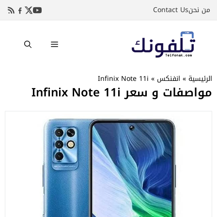
نتقل
من نحن
Contact Us
لى
لمحتوى
القائمة
الرئيسية
»
انفنكس
»
Infinix Note 11i
مواصفات و سعر Infinix Note 11i