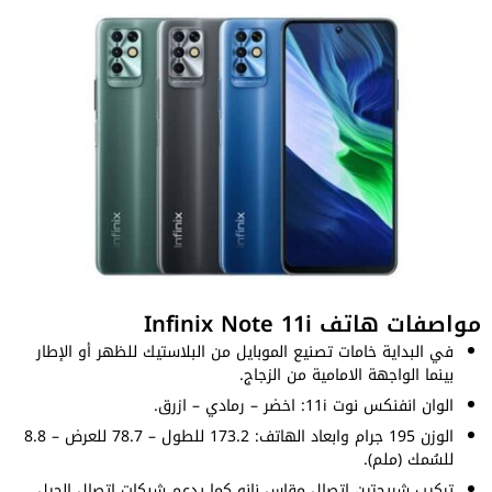
مواصفات هاتف Infinix Note 11i
في البداية خامات تصنيع الموبايل من البلاستيك للظهر أو الإطار
بينما الواجهة الامامية من الزجاج.
الوان انفنكس نوت 11i: اخضر – رمادي – ازرق.
الوزن 195 جرام وابعاد الهاتف: 173.2 للطول – 78.7 للعرض – 8.8
للسُمك (ملم).
تركيب شريحتين اتصال مقاس نانو كما يدعم شبكات اتصال الجيل