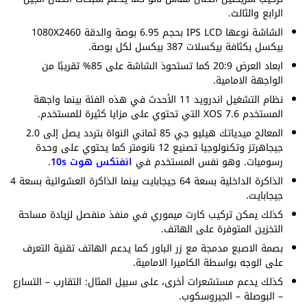
الرابع والثالث.
الشاشة نوعها IPS LCD بحجم 6.95 بوصة والدقة 1080X2460
بيكسل بكثافة بيكسلات 387 بيكسل لكل بوصة.
ابعاد العرض 20:9 كما تستحوذ الشاشة على 85% تقريبًا من
الواجهة الامامية.
نظام التشغيل اندرويد 11 الأحدث في هذه الفئة بينما واجهة
المستخدم XOS 7.6 التي تحتوي على مزايا كثيرة للمستخدم.
المعالج ميدياتك هيليو جي 85 ثماني النواة بتردد يصل إلى 2.0
جيجاهرتز وتكنولوجيا تصنيع 12 نانومتر كما يحتوي على وحدة
رسوميات. وهو نفس المستخدم في
انفنكس هوت 10s
.
الذاكرة الداخلية بسعة 64 جيجابايت بينما الذاكرة العشوائية بسعة 4
جيجابايت.
كذلك يمكن تركيب كارت ميموري في منفذ منفصل لزيادة مساحة
التخزين المتوفرة على الهاتف.
بصمة الاصبع مدمجة مع زر الباور كما يدعم الهاتف تقنية التعرف
على الوجه بواسطة الكاميرا الامامية.
كذلك يدعم مستشعرات أخرى، على سبيل المثال: التقارب – التسارع
– البوصلة – الجيروسكوب.