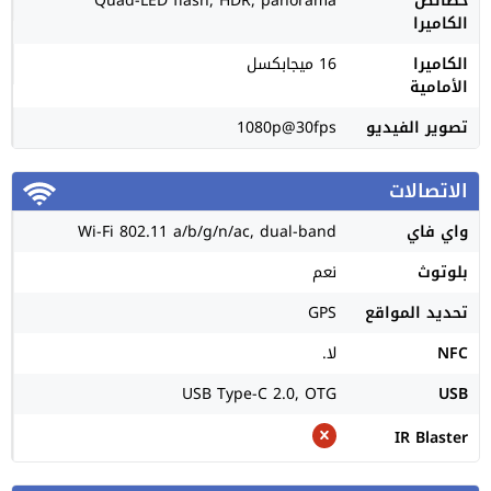
خصائص
Quad-LED flash, HDR, panorama
الكاميرا
الكاميرا
16 ميجابكسل
الأمامية
تصوير الفيديو
1080p@30fps
الاتصالات
واي فاي
Wi-Fi 802.11 a/b/g/n/ac, dual-band
بلوتوث
نعم
تحديد المواقع
GPS
NFC
لا.
USB Type-C 2.0, OTG
USB
IR Blaster