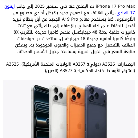
iPhone 17 Pro Max تم الإعلان عنه في سبتمبر 2025 إلى جانب
ايفون
17 العادي
. يأتي الهاتف مع تصميم جديد بهيكل أحادي مصنوع من
الألومنيوم. كما يستخدم معالج A19 Pro الجديد من أبل بنظام تبريد
أفضل للحفاظ على اداء المعالج. بالإضافة إلى ذلك يأتي مع ثلاث
كاميرات خلفية بدقة 48 ميجابكسل منهم كاميرا جديدة للتقريب 8X
وايضًا كاميرا أمامية جديدة 18 ميجابكسل. سنتحدث عن مواصفات
الهاتف بالتفصيل مع جميع المميزات والعيوب الموجودة به. ويمكن
متابعة السعر في الدول العربية بمساعدة جدول الأسعار المحدثة.
الإصدارات: A3526 (دولي)؛ A3257 (الولايات المتحدة الأمريكية)؛ A3525
(الشرق الأوسط، كندا، المكسيك)؛ A3527 (الصين)