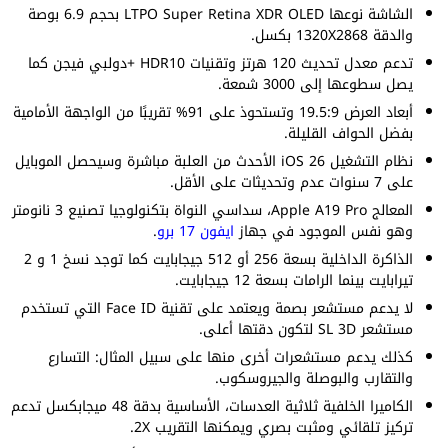
الشاشة نوعها LTPO Super Retina XDR OLED بحجم 6.9 بوصة
والدقة 1320X2868 بكسل.
تدعم معدل تحديث 120 هرتز وتقنيات HDR10 +دولبي فيجن كما
يصل سطوعها إلى 3000 شمعة.
أبعاد العرض 19.5:9 وتستحوذ على 91% تقريبًا من الواجهة الأمامية
بفضل الحواف القليلة.
نظام التشغيل iOS 26 الأحدث من العلبة مباشرة وسيحصل الموبايل
على 7 سنوات عدم وتحديثات على الأقل.
المعالج Apple A19 Pro، سداسي النواة بتكنولوجيا تصنيع 3 نانومتر
وهو نفس الموجود في جهاز
ايفون 17 برو
.
الذاكرة الداخلية بسعة 256 أو 512 جيجابايت كما توجد نسخ 1 و 2
تيرابايت بينما الرامات بسعة 12 جيجابايت.
لا يدعم مستشعر بصمة ويعتمد على تقنية Face ID التي تستخدم
مستشعر SL 3D لتكون دقتها أعلى.
كذلك يدعم مستشعرات أخرى منها على سبيل المثال: التسارع
والتقارب والبوصلة والجيروسكوب.
الكاميرا الخلفية ثلاثية العدسات، الأساسية بدقة 48 ميجابكسل تدعم
تركيز تلقائي ومثبت بصري ويمكنها التقريب 2X.