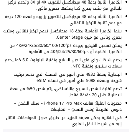
الكاميرا الثانية بدقة 48 ميجابكسل للتقريب 4X أو 8X وتدعم تركيز
تلقائي مع مثبت بصري كما يمكنها تصوير ماكرو.
الكاميرا الثالثة بدقة 48 ميجابكسل للتصوير بزاوية واسعة 120 درجة
مع دعم تقنية التركيز التلقائي.
بينما الكاميرا الأمامية بدقة 18 ميجابكسل تدعم تركيز تلقائي ومثبت
بصري وتأتي مع ميزة Center Stage.
يمكن تسجيل الفيديو بجودة 4K@24/25/30/60/100/120fps من
الكاميرا الخلفية أو 4K@24/25/30/60fps من الأمامية.
يدعم شبكات واي فاي الجيل السابع وتقنية البلوتوث 6.0 كما يدعم
سماعات ستيريو وتقنية NFC.
البطارية بسعة 4832 ملي أمبير في النسخة التي تدعم تركيب
شريحة وبسعة 5088 ملي أمبير في نسخة eSIM.
تدعم تقنية الشحن السريع واللاسلكي، يتم شحن 50% من سعة
البطارية خلال 20 دقيقة فقط.
محتويات العلبة: هاتف iPhone 17 Pro Max – سلك الشحن –
دبوس الشريحة (بعض النسخ) – التعليمات.
في النهاية يمكن معرفة المزيد عن طريق جدول المواصفات، انتقل
إليه من شريط التنقل العلوي.