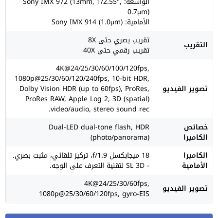
الواسعة: Sony IMX 972 (13mm, 1/2.55",
0.7µm)
الأمامية: Sony IMX 914 (1.0µm)
تقريب بصري حتى 8X
التقريب
تقريب رقمي حتى 40X
4K@24/25/30/60/100/120fps,
1080p@25/30/60/120/240fps, 10-bit HDR,
تصوير الفيديو
Dolby Vision HDR (up to 60fps), ProRes,
ProRes RAW, Apple Log 2, 3D (spatial)
video/audio, stereo sound rec.
خصائص
Dual-LED dual-tone flash, HDR
الكاميرا
(photo/panorama)
الكاميرا
18 ميجابكسل f/1.9، تركيز تلقائي، مثبت بصري.
الأمامية
- SL 3D لتقنية التعرف على الوجه.
4K@24/25/30/60fps,
تصوير الفيديو
1080p@25/30/60/120fps, gyro-EIS