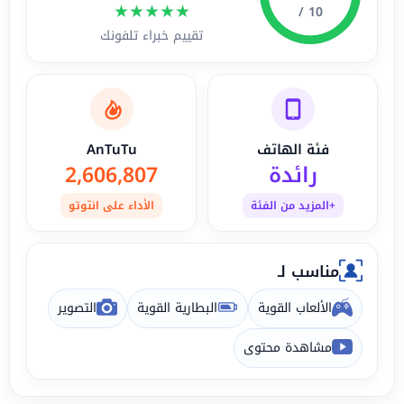
★
★
★
★
★
10 /
تقييم خبراء تلفونك
فئة الهاتف
AnTuTu
رائدة
2,606,807
+المزيد من الفئة
الأداء على انتوتو
مناسب لـ
الألعاب القوية
البطارية القوية
التصوير
مشاهدة محتوى