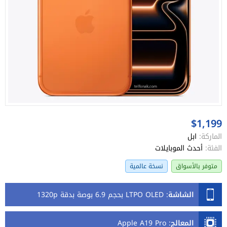
$1,199
الماركة:
ابل
الفئة:
أحدث الموبايلات
متوفر بالأسواق
نسخة عالمية
الشاشة
:
LTPO OLED بحجم 6.9 بوصة بدقة 1320p
المعالج
:
Apple A19 Pro