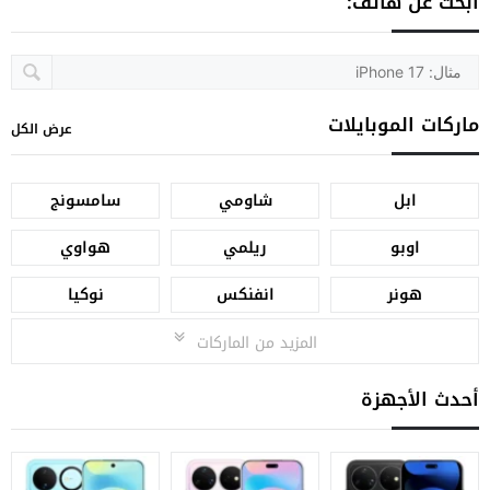
ابحث عن هاتف:
ماركات الموبايلات
عرض الكل
ابل
شاومي
سامسونج
اوبو
ريلمي
هواوي
هونر
انفنكس
نوكيا
المزيد من الماركات
أحدث الأجهزة