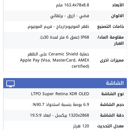
الأبعاد
163.4x78x8.8 ملم
الالوان
فضي - ازرق - برتقالي
خامات التصنيع
ظهر المونيوم/زجاج - فريم المونيوم.
مقاومة الماء/
IP68 (عمق 6 متر لمدة 30د).
الغبار
حماية Ceramic Shield على الظهر
مميزات اخرى
Apple Pay (Visa, MasterCard, AMEX
certified)
الشاشة
نوع الشاشة
LTPO Super Retina XDR OLED
حجم الشاشة
6.9 بوصة بنسبة استحواذ 90.7%.
دقة الشاشة
1320x2868 بيكسل - ابعاد 19.5:9
معدل التحديث
120 هرتز