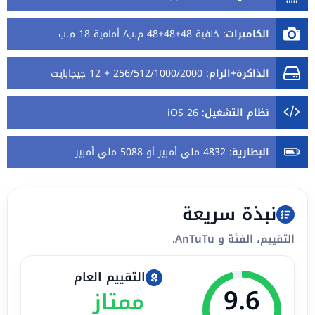
الكاميرات
:
خلفية 48+48+48 م.ب/ أمامية 18 م.ب
الذاكرة+الرام
:
256/512/1000/2000 + 12 جيجابايت
نظام التشغيل
:
iOS 26
البطارية
:
4832 ملي أمبير أو 5088 ملي أمبير
نبذة سريعة
التقييم، الفئة و AnTuTu.
التقييم العام
9.6
ممتاز