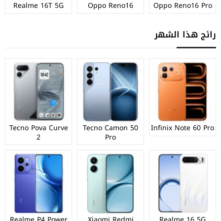
Realme 16T 5G
Oppo Reno16
Oppo Reno16 Pro
رائج هذا الشهر
Tecno Pova Curve
Tecno Camon 50
Infinix Note 60 Pro
2
Pro
Realme P4 Power
Xiaomi Redmi
Realme 16 5G