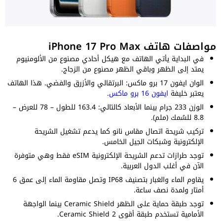
مواصفات هاتف iPhone 17 Pro Max
في البداية يأتي الهاتف مع هيكل أحادي مصنوع من الألومنيوم
يمتد إلى الظهر وباقي الظهر مصنوع من الزجاج.
الوان ايفون 17 برو ماكس: البرتقالي والأزرق والفضي. هذا الهاتف
يعتبر خليفة
ايفون 16 برو ماكس
.
الوزن 233 جرام بينما الأبعاد كالتالي: 163.4 للطول – 78 للعرض –
8.8 للسُمك (ملم).
تركيب شريحة اتصال مقاس نانو كما يدعم تشغيل الشريحة
الإلكترونية وشبكات الجيل الخامس.
توجد طرازات تدعم الشريحة الإلكترونية eSIM فقط وهي متوفرة
الآن في أغلب الدول العربية.
يقاوم الماء والغبار بتصنيف IP68 وتصل مقاومة الماء إلى عمق 6
أمتار ولمدة نصف ساعة.
توجد طبقة حماية على الظهر Ceramic Shield بينما الواجهة
الأمامية تستخدم طبقة أقوى Ceramic Shield 2.