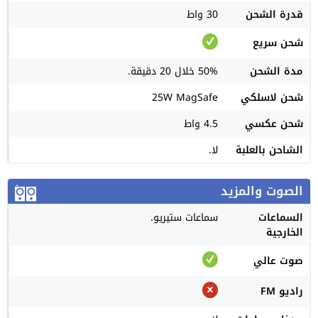
قدرة الشحن
30 واط
شحن سريع
مدة الشحن
50% خلال 20 دقيقة.
شحن لاسلكي
25W MagSafe
شحن عكسي
4.5 واط
الشاحن بالعلبة
لا.
الصوت والمزيد
السماعات
سماعات ستيريو.
الخارجية
صوت عالي
راديو FM