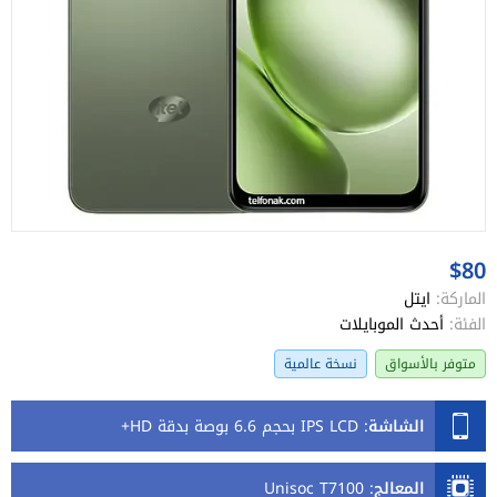
$80
الماركة:
ايتل
الفئة:
أحدث الموبايلات
متوفر بالأسواق
نسخة عالمية
الشاشة
:
IPS LCD بحجم 6.6 بوصة بدقة HD+
المعالج
:
Unisoc T7100