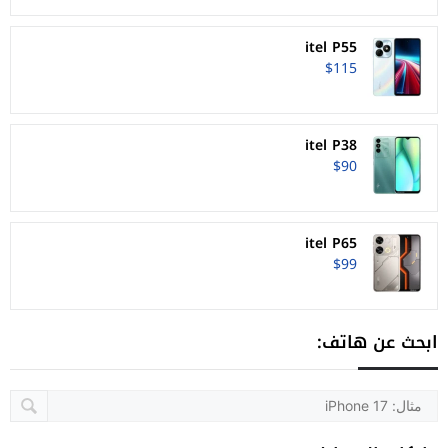
itel P55
$115
itel P38
$90
itel P65
$99
ابحث عن هاتف: