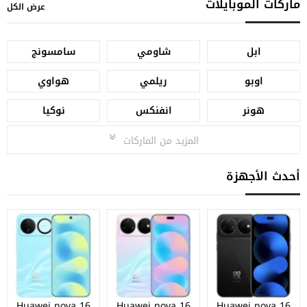
ماركات الموبايلات
عرض الكل
ابل
شاومي
سامسونج
اوبو
ريلمي
هواوي
هونر
انفنكس
نوكيا
المزيد من الماركات
أحدث الأجهزة
Huawei nova 16
Huawei nova 16
Huawei nova 16