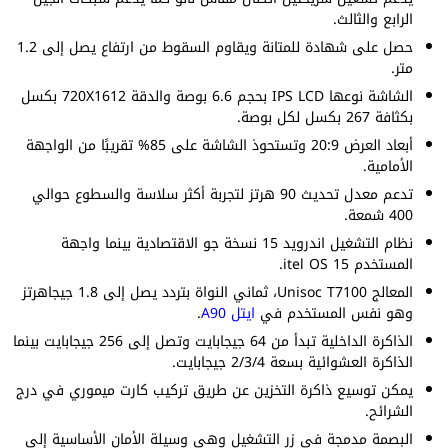
الرابع والثالث.
حصل على شهادة للمتانة ويقاوم السقوط من ارتفاع يصل إلى 1.2
متر.
الشاشة نوعها IPS LCD بحجم 6.6 بوصة والدقة 720X1612 بكسل
بكثافة 267 بكسل لكل بوصة.
أبعاد العرض 20:9 وتستحوذ الشاشة على 85% تقريبًا من الواجهة
الأمامية.
تدعم معدل تحديث 90 هرتز لتجربة أكثر سلاسة والسطوع حوالي
400 شمعة.
نظام التشغيل اندرويد 15 نسخة جو الاقتصادية بينما واجهة
المستخدم itel OS 15.
المعالج Unisoc T7100، ثماني النواة بتردد يصل إلى 1.8 جيجاهرتز
وهو نفس المستخدم في
ايتل A90
.
الذاكرة الداخلية تبدأ من 64 جيجابايت وتصل إلى 256 جيجابايت بينما
الذاكرة العشوائية بسعة 2/3/4 جيجابايت.
يمكن توسيع ذاكرة التخزين عن طريق تركيب كارت ميموري في درج
الشرائح.
البصمة مدمجة في زر التشغيل وهي وسيلة الأمان الأساسية إلى