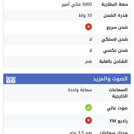
سعة البطارية
5000 مللي أمبير
قدرة الشحن
10 واط
شحن سريع
شحن لاسلكي
لا
شحن عكسي
لا
الشاحن بالعلبة
نعم
الصوت والمزيد
السماعات
سماعة واحدة
الخارجية
صوت عالي
راديو FM
مدخل سماعات
نعم 3.5 ملم