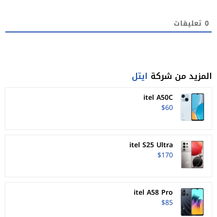
0
تعليقات
المزيد من شركة
ايتل
itel A50C
$60
itel S25 Ultra
$170
itel A58 Pro
$85