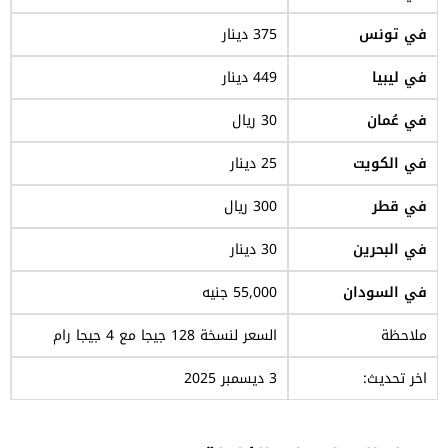
في تونس
375 دينار
في ليبيا
449 دينار
في عُمان
30 ريال
في الكويت
25 دينار
في قطر
300 ريال
في البحرين
30 دينار
في السودان
55,000 جنيه
ملاحظة
السعر لنسخة 128 جيجا مع 4 جيجا رام
اخر تحديث:
3 ديسمبر 2025