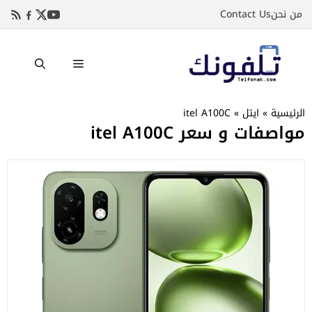
نتقل
من نحن
Contact Us
لى
لمحتوى
القائمة
الرئيسية
»
ايتل
»
itel A100C
مواصفات و سعر itel A100C