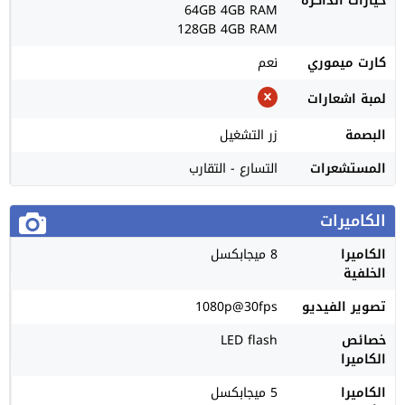
خيارات الذاكرة
64GB 4GB RAM
128GB 4GB RAM
كارت ميموري
نعم
لمبة اشعارات
البصمة
زر التشغيل
المستشعرات
التسارع - التقارب
الكاميرات
الكاميرا
8 ميجابكسل
الخلفية
تصوير الفيديو
1080p@30fps
خصائص
LED flash
الكاميرا
الكاميرا
5 ميجابكسل