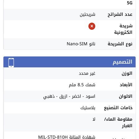
5G
عدد الشرائح
شريحتين
شريحة
الكترونية
نوع الشريحة
نانو Nano-SIM
التصميم
الوزن
غير محدد
الأبعاد
سُمك 8.5 ملم
الالوان
اسود - اخضر - ازرق - ذهبي
خامات التصنيع
بلاستيك
مقاومة الماء/
لا
الغبار
شهادة المتانة MIL-STD-810H