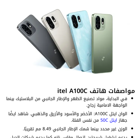
مواصفات هاتف itel A100C
في البداية، مواد تصنيع الظهر والإطار الجانبي من البلاستيك بينما
الواجهة الامامية زجاج.
الوان ايتل A100C: الأخضر والأسود والأزرق والذهبي. شاهد ايضًا
جهاز
ايتل 50C
من نفس الفئة.
الوزن غير محدد بينما سُمك الإطار الجانبي 8.49 مم تقريبًا.
يدعم تشغيل شريحتين اتصال مقاس نانو كما يدعم شبكات الجيل