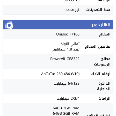
الواجهة
itel OS 15
مدة التحديثات
غير محدد
الهاردوير
المعالج
Unisoc T7100
ثماني النواة
تفاصيل المعالج
تردد 1.8 جيجاهرتز
معالج
PowerVR GE8322
الرسومات
أرقام الأداء
AnTuTu: 260,484 (V10)
الذاكرة
64/128 جيجابايت
الداخلية
الرامات
2/3/4 جيجابايت
64GB 2GB RAM
64GB 3GB RAM