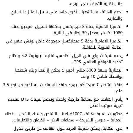
جانب تقنية التعرف على الوجه.
يدعم الهاتف مستشعرات أخرى منها على سبيل المثال: التسارع
والتقارب.
الكاميرا الخلفية بدقة 8 ميجابكسل يمكنها تسجيل الفيديو بدقة
1080 بكسل بمعدل 30 إطار في الثانية.
الكاميرا الأمامية بدقة 5 ميجابكسل موجودة داخل نوتش صغير في
الحافة العلوية للشاشة.
يدعم شبكات واي فاي الجيل الخامس، تقنية البلوتوث 5.2 ونظام
تحديد المواقع العالمي GPS.
البطارية بسعة 5000 مللي أمبير لا يمكن إزالتها ويتم شحنها
بواسطة شاحن 10 واط.
منفذ الشحن Type-C كما يوجد منفذ للسماعات السلكية من نوع 3.5
ملم.
يأتي الهاتف مع سماعة خارجية واحدة ويدعم تقينات DTS لتقديم
تجربة صوتية أفضل.
محتويات العلبة: هاتف itel A100C – الشاحن وسلك الشحن – غطاء
الحماية – دبوس الشريحة – سماعات الاذن – الضمان والتعليمات.
في النهاية، يمكن معرفة المزيد حول الهاتف عن طريق جدول