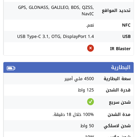
GPS, GLONASS, GALILEO, BDS, QZSS,
تحديد المواقع
NavIC
NFC
نعم.
USB Type-C 3.1, OTG, DisplayPort 1.4
USB
IR Blaster
البطارية
سعة البطارية
4500 ملي أمبير
قدرة الشحن
125 واط
شحن سريع
مدة الشحن
100% خلال 18 دقيقة.
شحن لاسلكي
50 واط