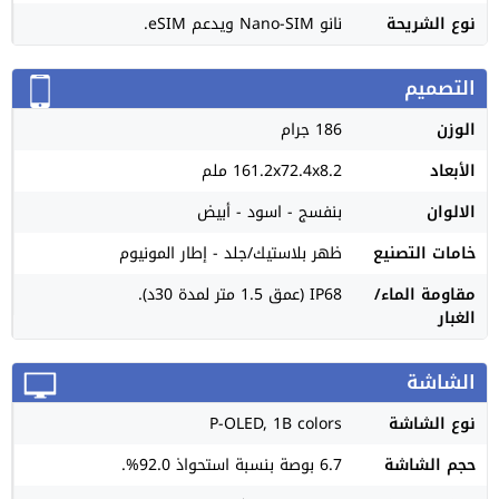
نوع الشريحة
نانو Nano-SIM ويدعم eSIM.
التصميم
الوزن
186 جرام
الأبعاد
161.2x72.4x8.2 ملم
الالوان
بنفسج - اسود - أبيض
خامات التصنيع
ظهر بلاستيك/جلد - إطار المونيوم
مقاومة الماء/
IP68 (عمق 1.5 متر لمدة 30د).
الغبار
الشاشة
نوع الشاشة
P-OLED, 1B colors
حجم الشاشة
6.7 بوصة بنسبة استحواذ 92.0%.