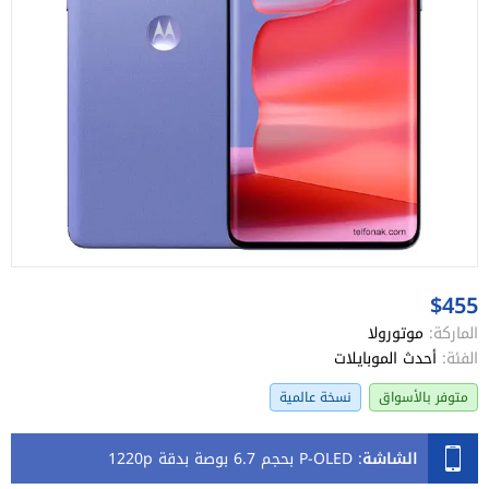
$455
الماركة:
موتورولا
الفئة:
أحدث الموبايلات
متوفر بالأسواق
نسخة عالمية
الشاشة
:
P-OLED بحجم 6.7 بوصة بدقة 1220p