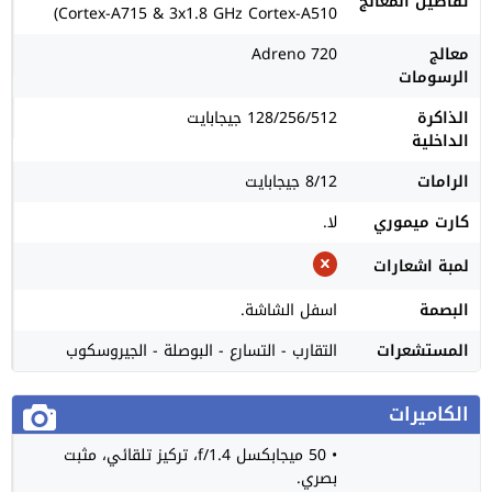
تفاصيل المعالج
Cortex-A715 & 3x1.8 GHz Cortex-A510)
معالج
Adreno 720
الرسومات
الذاكرة
128/256/512 جيجابايت
الداخلية
الرامات
8/12 جيجابايت
كارت ميموري
لا.
لمبة اشعارات
البصمة
اسفل الشاشة.
المستشعرات
التقارب - التسارع - البوصلة - الجيروسكوب
الكاميرات
• 50 ميجابكسل f/1.4، تركيز تلقائي، مثبت
بصري.