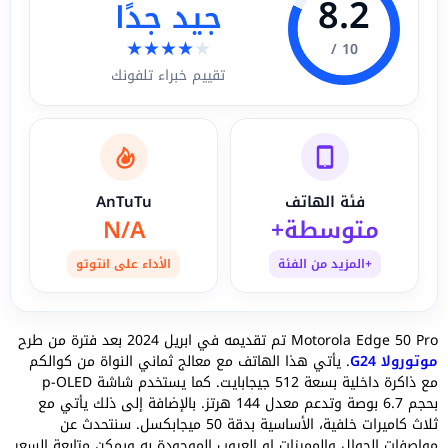
8.2
جيد جدًا
★
★
★
★
★
10 /
تقييم خبراء تلفونك
فئة الهاتف
AnTuTu
متوسطة+
N/A
+المزيد من الفئة
الأداء على انتوتو
Motorola Edge 50 Pro تم تقديمه في ابريل 2024 بعد فترة من طرح
موتورولا G24
. يأتي هذا الهاتف مع معالج ثماني النواة من كوالكم
مع ذاكرة داخلية بسعة 512 جيجابايت. كما يستخدم شاشة p-OLED
بحجم 6.7 بوصة وتدعم معدل 144 هرتز. بالإضافة إلى ذلك يأتي مع
ثلاث كاميرات خلفية، الأساسية بدقة 50 ميجابكسل. سنتحدث عن
مواصفات الجوال والمميزات او العيوب الموجودة به ويمكن متابعة السعر