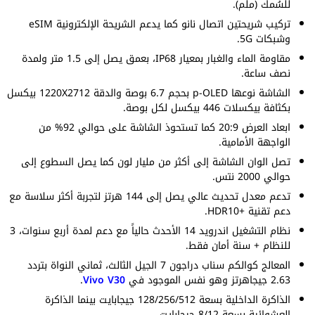
للسُمك (ملم).
تركيب شريحتين اتصال نانو كما يدعم الشريحة الإلكترونية eSIM
وشبكات 5G.
مقاومة الماء والغبار بمعيار IP68، بعمق يصل إلى 1.5 متر ولمدة
نصف ساعة.
الشاشة نوعها p-OLED بحجم 6.7 بوصة والدقة 1220X2712 بيكسل
بكثافة بيكسلات 446 بيكسل لكل بوصة.
ابعاد العرض 20:9 كما تستحوذ الشاشة على حوالي 92% من
الواجهة الأمامية.
تصل الوان الشاشة إلى أكثر من مليار لون كما يصل السطوع إلى
حوالي 2000 نتس.
تدعم معدل تحديث عالي يصل إلى 144 هرتز لتجربة أكثر سلاسة مع
دعم تقنية +HDR10.
نظام التشغيل اندرويد 14 الأحدث حالياً مع دعم لمدة أربع سنوات، 3
للنظام + سنة أمان فقط.
المعالج كوالكم سناب دراجون 7 الجيل الثالث، ثماني النواة بتردد
2.63 جيجاهرتز وهو نفس الموجود في
Vivo V30
.
الذاكرة الداخلية بسعة 128/256/512 جيجابايت بينما الذاكرة
العشوائية بسعة 8/12 جيجابايت.