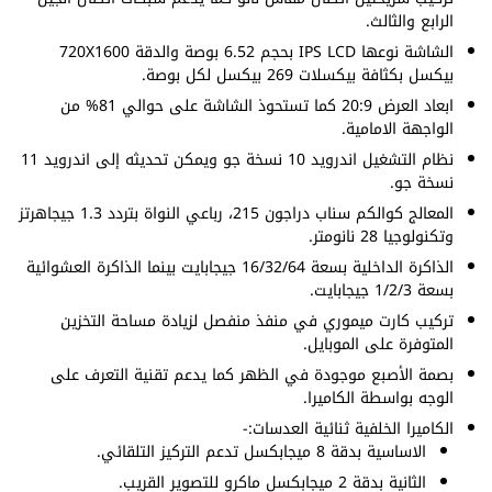
الرابع والثالث.
الشاشة نوعها IPS LCD بحجم 6.52 بوصة والدقة 720X1600
بيكسل بكثافة بيكسلات 269 بيكسل لكل بوصة.
ابعاد العرض 20:9 كما تستحوذ الشاشة على حوالي 81% من
الواجهة الامامية.
نظام التشغيل اندرويد 10 نسخة جو ويمكن تحديثه إلى اندرويد 11
نسخة جو.
المعالج كوالكم سناب دراجون 215، رباعي النواة بتردد 1.3 جيجاهرتز
وتكنولوجيا 28 نانومتر.
الذاكرة الداخلية بسعة 16/32/64 جيجابايت بينما الذاكرة العشوائية
بسعة 1/2/3 جيجابايت.
تركيب كارت ميموري في منفذ منفصل لزيادة مساحة التخزين
المتوفرة على الموبايل.
بصمة الأصبع موجودة في الظهر كما يدعم تقنية التعرف على
الوجه بواسطة الكاميرا.
الكاميرا الخلفية ثنائية العدسات:-
الاساسية بدقة 8 ميجابكسل تدعم التركيز التلقائي.
الثانية بدقة 2 ميجابكسل ماكرو للتصوير القريب.