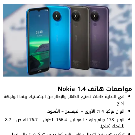
مواصفات هاتف Nokia 1.4
في البداية خامات تصنيع الظهر والإطار من البلاستيك بينما الواجهة
زجاج.
الوان نوكيا 1.4: الأزرق – النبفسج – الأسود.
الوزن 178 جرام وابعاد الموبايل: 166.4 للطول – 76.7 للعرض – 8.7
للسُمك (ملم).
تركيب شريحتين اتصال مقاس نانو كما يدعم شبكات اتصال الجيل