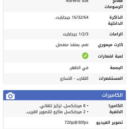
معالج
Adreno 308
الرسومات
الذاكرة
16/32/64 جيجابايت.
الداخلية
الرامات
1/2/3 جيجابايت
كارت ميموري
نعم، بمنفذ منفصل.
لمبة اشعارات
البصمة
في الظهر.
المستشعرات
التقارب - التسارع
الكاميرات
الكاميرا
• 8 ميجابكسل، تركيز تلقائي.
الخلفية
• 2 ميجابكسل ماكرو للتصوير القريب.
تصوير الفيديو
720p@30fps