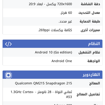
دقة الشاشة
720x1600 بيكسل - ابعاد 20:9
معدل التحديث
60 هرتز.
طبقة الحماية
غير محدد.
مميزات أخرى
كثافة بيكسلات 269ppi.
النظام
نظام التشغيل
Android 10 (Go edition)
الواجهة
Android One
الهاردوير
المعالج
Qualcomm QM215 Snapdragon 215
ثماني النواة - 28 نانومتر - 1.3GHz Cortex-
تفاصيل المعالج
A53