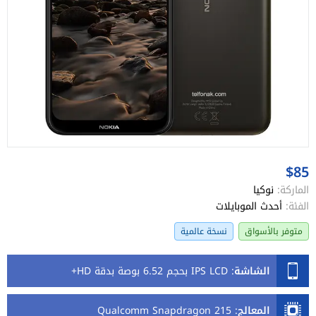
$85
الماركة:
نوكيا
الفئة:
أحدث الموبايلات
متوفر بالأسواق
نسخة عالمية
الشاشة
:
IPS LCD بحجم 6.52 بوصة بدقة HD+
المعالج
:
Qualcomm Snapdragon 215