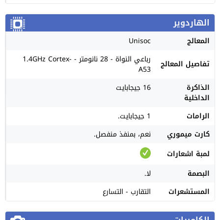
الهاردوير
المعالج
Unisoc
رباعي النواة - 28 نانومتر - 1.4GHz Cortex-
تفاصيل المعالج
A53
الذاكرة
16 جيجابايت
الداخلية
الرامات
1 جيجابايت.
كارت ميموري
نعم، بمنفذ منفصل.
لمبة اشعارات
البصمة
لا.
المستشعرات
التقارب - التسارع
الكاميرات