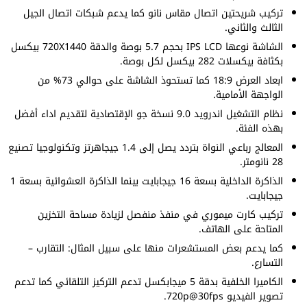
تركيب شريحتين اتصال مقاس نانو كما يدعم شبكات اتصال الجيل
الثالث والثاني.
الشاشة نوعها IPS LCD بحجم 5.7 بوصة والدقة 720X1440 بيكسل
بكثافة بيكسلات 282 بيكسل لكل بوصة.
ابعاد العرض 18:9 كما تستحوذ الشاشة على حوالي 73% من
الواجهة الأمامية.
نظام التشغيل اندرويد 9.0 نسخة جو الإقتصادية لتقديم اداء أفضل
بهذه الفئة.
المعالج رباعي النواة بتردد يصل إلى 1.4 جيجاهرتز وتكنولوجيا تصنيع
28 نانومتر.
الذاكرة الداخلية بسعة 16 جيجابايت بينما الذاكرة العشوائية بسعة 1
جيجابايت.
تركيب كارت ميموري في منفذ منفصل لزيادة مساحة التخزين
المتاحة على الهاتف.
كما يدعم بعض المستشعرات منها على سبيل المثال: التقارب –
التسارع.
الكاميرا الخلفية بدقة 5 ميجابكسل تدعم التركيز التلقائي كما تدعم
تصوير الفيديو 720p@30fps.