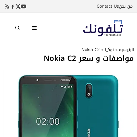
نتقل
من نحن
Contact Us
لى
لمحتوى
القائمة
الرئيسية
»
نوكيا
»
Nokia C2
مواصفات و سعر Nokia C2