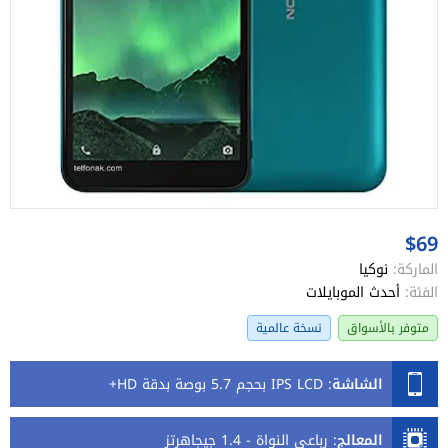
$69
الماركة:
نوكيا
الفئة:
أحدث الموبايلات
متوفر بالأسواق
نسخة عالمية
الشاشة
:
IPS LCD بحجم 5.7 بوصة بدقة HD+
المعالج
:
رباعي النواة - 1.4 جيجاهرتز