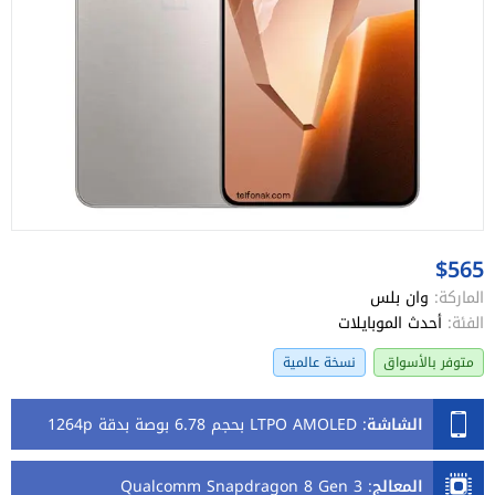
$565
الماركة:
وان بلس
الفئة:
أحدث الموبايلات
متوفر بالأسواق
نسخة عالمية
الشاشة
:
LTPO AMOLED بحجم 6.78 بوصة بدقة 1264p
المعالج
:
Qualcomm Snapdragon 8 Gen 3