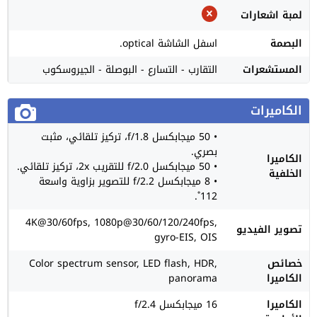
لمبة اشعارات
البصمة
اسفل الشاشة optical.
المستشعرات
التقارب - التسارع - البوصلة - الجيروسكوب
الكاميرات
• 50 ميجابكسل f/1.8، تركيز تلقائي، مثبت
بصري.
الكاميرا
• 50 ميجابكسل f/2.0 للتقريب 2x، تركيز تلقائي.
الخلفية
• 8 ميجابكسل f/2.2 للتصوير بزاوية واسعة
112˚.
4K@30/60fps, 1080p@30/60/120/240fps,
تصوير الفيديو
gyro-EIS, OIS
خصائص
Color spectrum sensor, LED flash, HDR,
الكاميرا
panorama
الكاميرا
16 ميجابكسل f/2.4