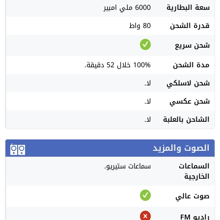
سعة البطارية
6000 ملي امبير
قدرة الشحن
80 واط
شحن سريع
مدة الشحن
100% خلال 52 دقيقة.
شحن لاسلكي
لا.
شحن عكسي
لا.
الشاحن بالعلبة
لا.
الصوت والمزيد
السماعات
سماعات ستيريو.
الخارجية
صوت عالي
راديو FM