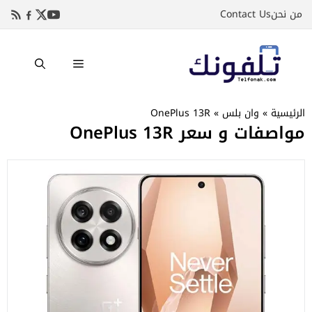
نتقل
من نحن
Contact Us
لى
لمحتوى
القائمة
الرئيسية
»
وان بلس
»
OnePlus 13R
مواصفات و سعر OnePlus 13R