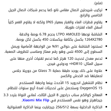
(ملم).
تركيب شريحتين اتصال مقاس نانو كما يدعم شبكات اتصال الجيل
الخامس والرابع.
يقاوم قطرات الماء والغبار بمعيار IP65 ولكنه لا يقاوم الغمر كلياً
أسفل الماء لفترات طويلة.
الشاشة نوعها LTPO AMOLED بحجم 6.78 بوصة والدقة
1264X2780 بكسل بكثافة بيكسلات 450 بكسل لكل بوصة.
تستحوذ الشاشة على حوالي 91% من الواجهة الأمامية ويصل
السطوع إلى 4500 نتس وهو رقم ممتاز ومناسب للظروف الصعبة.
تدعم معدل تحديث 120 هرتز كما تدعم تقنيات أخرى منها على
سبيل المثال: HDR10+ ودولبي فيجن.
علاوة على ذلك يوجد طبقة حماية Glass 7i من جوريلا جلاس
لحمايتها ضد الخدش والكسر.
نظام التشغيل اندرويد 15 الأحدث بينما واجهة المستخدم
OxygenOS 15 وستحصل على تحديثات لمدة أربع سنوات للنظام.
المعالج كوالكم سناب دراجون 8 الجيل الثالث، ثماني النواة بتردد 3.3
جيجاهرتز وهو نفس المستخدم في
Xiaomi Mix Flip
.
الذاكرة الداخلية بسعة 256/512 جيجابايت بينما الذاكرة العشوائية