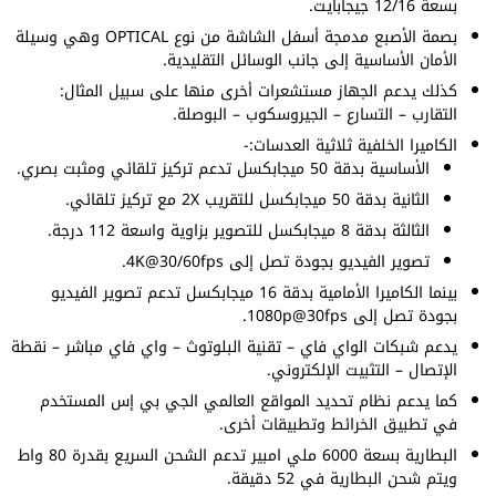
بسعة 12/16 جيجابايت.
بصمة الأصبع مدمجة أسفل الشاشة من نوع OPTICAL وهي وسيلة
الأمان الأساسية إلى جانب الوسائل التقليدية.
كذلك يدعم الجهاز مستشعرات أخرى منها على سبيل المثال:
التقارب – التسارع – الجيروسكوب – البوصلة.
الكاميرا الخلفية ثلاثية العدسات:-
الأساسية بدقة 50 ميجابكسل تدعم تركيز تلقائي ومثبت بصري.
الثانية بدقة 50 ميجابكسل للتقريب 2X مع تركيز تلقائي.
الثالثة بدقة 8 ميجابكسل للتصوير بزاوية واسعة 112 درجة.
تصوير الفيديو بجودة تصل إلى 4K@30/60fps.
بينما الكاميرا الأمامية بدقة 16 ميجابكسل تدعم تصوير الفيديو
بجودة تصل إلى 1080p@30fps.
يدعم شبكات الواي فاي – تقنية البلوتوث – واي فاي مباشر – نقطة
الإتصال – التثبيت الإلكتروني.
كما يدعم نظام تحديد المواقع العالمي الجي بي إس المستخدم
في تطبيق الخرائط وتطبيقات أخرى.
البطارية بسعة 6000 ملي امبير تدعم الشحن السريع بقدرة 80 واط
ويتم شحن البطارية في 52 دقيقة.