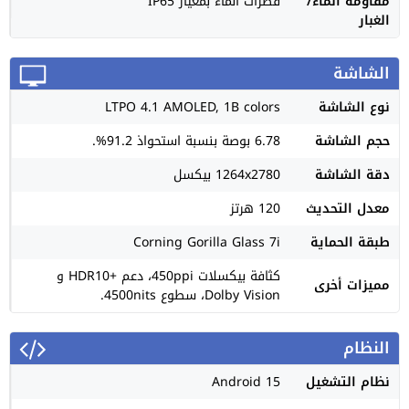
مقاومة الماء/
قطرات الماء بمعيار IP65
الغبار
الشاشة
نوع الشاشة
LTPO 4.1 AMOLED, 1B colors
حجم الشاشة
6.78 بوصة بنسبة استحواذ 91.2%.
دقة الشاشة
1264x2780 بيكسل
معدل التحديث
120 هرتز
طبقة الحماية
Corning Gorilla Glass 7i
كثافة بيكسلات 450ppi، دعم +HDR10 و
مميزات أخرى
Dolby Vision، سطوع 4500nits.
النظام
نظام التشغيل
Android 15