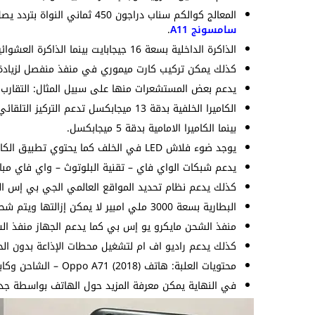
المعالج كوالكم سناب دراجون 450 ثماني النواة بتردد يصل إلى 1.8 جيجاهرتز وتكنولوجيا تصنيع 14 نانومتر. وهو نفس الموجود في
سامسونج A11
.
الذاكرة الداخلية بسعة 16 جيجابايت بينما الذاكرة العشوائية بسعة 2 جيجابايت أو 3 جيجابايت.
كذلك يمكن تركيب كارت ميموري في منفذ منفصل لزيادة م
يدعم بعض المستشعرات منها على سبيل المثال: التقارب – 
الكاميرا الخلفية بدقة 13 ميجابكسل تدعم التركيز التلقائي كما تدعم تصوير الفيديو بجودة 1080p@30fps.
بينما الكاميرا الامامية بدقة 5 ميجابكسل.
يوجد ضوء فلاش LED في الخلف كما يحتوي تطبيق الكاميرات على اوضاع تصوير متنوعة.
يدعم شبكات الواي فاي – تقنية البلوتوث – واي فاي مبا
كذلك يدعم نظام تحديد المواقع العالمي الجي بي إس ا
البطارية بسعة 3000 ملي امبير لا يمكن إزالتها ويتم شحنها بواسطة الشاحن المرفق.
منفذ الشحن مايكرو يو إس بي كما يدعم الجهاز منفذ السماعات 
كذلك يدعم راديو اف ام لتشغيل محطات الإذاعة بدون الحا
محتويات العلبة: هاتف Oppo A71 (2018) – الشاحن وكابل الشحن – سماعات – غطاء – دبوس الشريحة.
في النهاية يمكن معرفة المزيد حول الهاتف بواسطة جدول