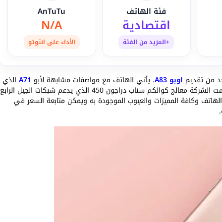
فئة الهاتف
AnTuTu
اقتصادية
N/A
+المزيد من الفئة
الأداء على انتوتو
اوبو A83
. يأتي الهاتف مع مواصفات مشابهة لأبو
A71
الذي
تم الإعلان عنه العام الماضي ولكن تم تحديث المعالج. استخدمت الشركة معالج كوالكم سناب دراجون 450 الذي يدعم شبكات الجيل الرابع
هاتف وكافة المميزات والعيوب الموجودة به ويمكن متابعة السعر في