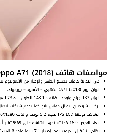
مواصفات هاتف Oppo A71 (2018)
في البداية خامات تصنيع الظهر والإطار من الألمونيوم بينم
الوان اوبو A71 (2018): الذهبي – الأسود – روزجولد.
الوزن 137 جرام وابعاد الهاتف: 148.1 للطول – 73.8 للعرض – 7.6 للسُمك (ملم).
تركيب شريحتين اتصال مقاس نانو كما يدعم شبكات اتصال ال
الشاشة نوعها IPS LCD بحجم 5.2 بوصة والدقة 720X1280 بيكسل بكثافة بيكسلات 282 بيكسل لكل بوصة.
ابعاد العرض 16:9 كما تستحوذ الشاشة على 69% تقريباً من الواجهة الأمامية.
نظام التشغيل اندرويد نوجا إصدار 7.1 بينما واجهة المستخدم ColorOS 3.2.