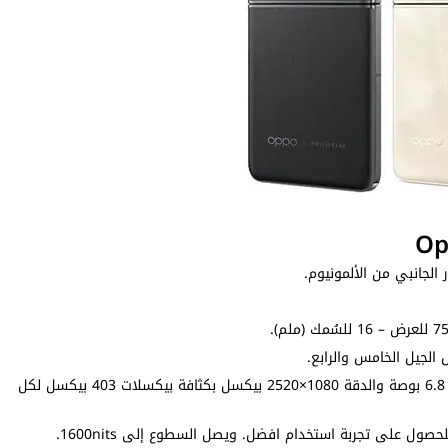
 الجانبي من الألمونيوم.
الجيل الخامس والرابع.
الشاشة الداخلية نوعها Foldable LTPO AMOLED بحجم 6.8 بوصة والدقة 1080×2520 بيكسل بكثافة بيكسلات 403 بيكسل لكل