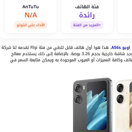
فئة الهاتف
AnTuTu
رائدة
N/A
+المزيد من الفئة
الأداء على انتوتو
اوبو A56s
. هذا هوا أول هاتف قابل للطي من فئة Flip تقدمه لنا شركة
اوبو. يمتلك شاشة داخلية قابلة للطي بحجم 6.8 بوصة كما يوجد شاشة خارجية بحجم 3.26 بوصة. بالإضافة إلى ذلك يستخدم معالج
اتف وكافة المميزات أو العيوب الموجودة به ويمكن متابعة السعر في