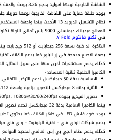
الشاشة الخارجية نوعها اموليد بحجم 3.26 بوصة والدقة 382×720 بيكسل بكثافة بيكسلات 250 بيكسل لكل بوصة.
يوجد طبقة حماية على الشاشة الخارجية نوعها جوريلا ج
نظام التشغيل اندرويد 13 الأحدث بينما واجهة المستخدم ColorOS 13 التي تضم مزايا كثيرة ومتنوعة.
في
تكنو فانتوم V Fold
.
الذاكرة الداخلية بسعة 256 جيجابايت أو 512 جيجابايت بينما الذاكرة العشوائية بسعة 8 جيجابايت أو 12 جيجابايت أو 16 جيجابايت.
بصمة الاصبع مدمجة في زر الباور كما يدعم الهاتف تقنية 
كذلك يدعم مستشعرات أخرى منها على سبيل المثال: التقا
الكاميرا الخلفية ثنائية العدسات:-
الاساسية بدقة 50 ميجابكسل تدعم التركيز التلقائي.
الثانية بدقة 8 ميجابكسل للتصوير بزاوية واسعة 112.
تصوير الفيديو بجودة 4K@30fps, 1080p@30/60/240fps.
بينما الكاميرا الامامية بدقة 32 ميجابكسل تدعم تصوير الفيديو بجودة 1080p@30fps.
يوجد ضوء فلاش LED في ظهر الهاتف كما يحتوي تطبيق الكاميرات على اوضاع متنوعة للتصوير.
يدعم شبكات الواي فاي – تقنية البلوتوث – واي فاي مبا
كذلك يدعم نظام الجي بي إس العالمي لتحديد المواقع و