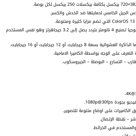
لاس الجيل الخامس لحمايتها ضد الخدش والكسر.
المعالج ميدياتك ديمنستي 9000 بلس ثماني النواة تكنولوجيا تصنيع 4 نانومتر بتردد يصل إلى 3.2 جيجاهرتز وهو نفس المستخدم
التعرف على الوجه بواسطة الكاميرا الامامية.
رب – التسارع – البوصلة – الجيروسكوب.
شر – نقطة الإتصال.
المستخدم في الخرائط.