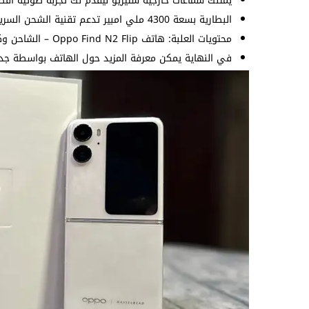
يمتلك سماعات خارجية ستيريو ليقدم لك تجربة صوتية أفضل
البطارية بسعة 4300 ملي امبير تدعم تقنية الشحن السريع بقدرة 44 واط.
محتويات العلبة: هاتف Oppo Find N2 Flip – الشاحن وكابل الشحن – دبوس الشريحة – التعليمات.
في النهاية يمكن معرفة المزيد حول الهاتف بواسطة جدول