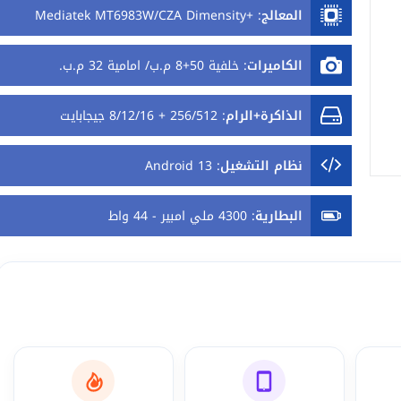
المعالج
:
+Mediatek MT6983W/CZA Dimensity
9000
الكاميرات
:
خلفية 50+8 م.ب/ امامية 32 م.ب.
الذاكرة+الرام
:
256/512 + 8/12/16 جيجابايت
نظام التشغيل
:
Android 13
البطارية
:
4300 ملي امبير - 44 واط