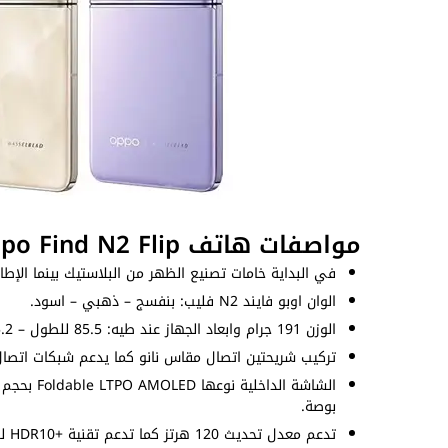
مواصفات هاتف Oppo Find N2 Flip
في البداية خامات تصنيع الظهر من البلاستيك بينما الإطار
الوان اوبو فايند N2 فليب: بنفسج – ذهبي – اسود.
الوزن 191 جرام وابعاد الجهاز عند طيه: 85.5 للطول – 75.2 للعرض – 16 للسُمك (ملم).
تركيب شريحتين اتصال مقاس نانو كما يدعم شبكات اتصال 
بوصة.
تدعم معدل تحديث 120 هرتز كما تدعم تقنية +HDR10 للحصول على تجربة استخدام افضل. ويصل السطوع إلى 1600nits.