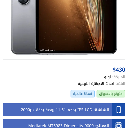
$430
الماركة:
اوبو
الفئة:
احدث الاجهزة اللوحية
متوفر بالأسواق
نسخة عالمية
الشاشة
:
IPS LCD بحجم 11.61 بوصة بدقة 2000px
المعالج
:
Mediatek MT6983 Dimensity 9000