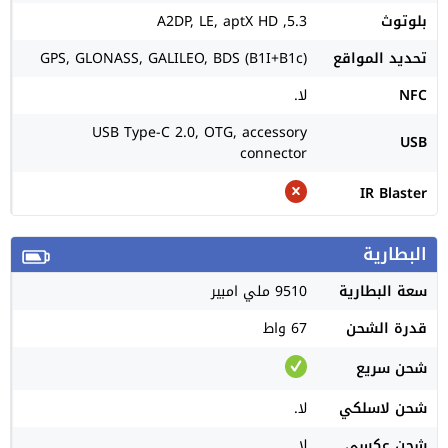
بلوتوث
5.3, A2DP, LE, aptX HD
تحديد المواقع
GPS, GLONASS, GALILEO, BDS (B1I+B1c)
NFC
لا.
USB Type-C 2.0, OTG, accessory
USB
connector
IR Blaster
البطارية
سعة البطارية
9510 ملي امبير
قدرة الشحن
67 واط
شحن سريع
شحن لاسلكي
لا.
شحن عكسي
لا.