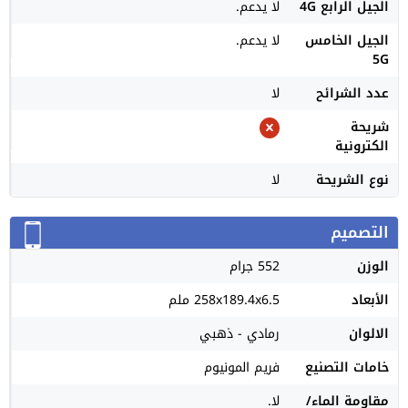
الجيل الرابع 4G
لا يدعم.
الجيل الخامس
لا يدعم.
5G
عدد الشرائح
لا
شريحة
الكترونية
نوع الشريحة
لا
التصميم
الوزن
552 جرام
الأبعاد
258x189.4x6.5 ملم
الالوان
رمادي - ذهبي
خامات التصنيع
فريم المونيوم
مقاومة الماء/
لا.