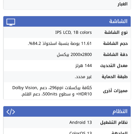
الغبار
الشاشة
نوع الشاشة
IPS LCD, 1B colors
حجم الشاشة
11.61 بوصة بنسبة استحواذ 84.2%.
دقة الشاشة
2000x2800 بيكسل
معدل التحديث
144 هرتز
طبقة الحماية
غير محدد.
كثافة بيكسلات 296ppi، دعم Dolby Vision,
مميزات أخرى
HDR10+ و سطوع 500nits، دعم القلم.
النظام
نظام التشغيل
Android 13
الواجهة
ColorOS 13