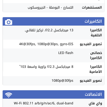
المستشعرات
التسارع - البوصلة - الجيروسكوب
الكاميرات
الكاميرا
13 ميجابكسل f/2.2، تركيز تلقائي.
الخلفية
تصوير الفيديو
4K@30fps, 1080p@30ps, gyro-EIS
خصائص
LED flash
الكاميرا
الكاميرا
8 ميجابكسل f/2.3 بزاوية واسعة 103˚
الأمامية
تصوير الفيديو
1080p@30fps
الاتصالات
واي فاي
Wi-Fi 802.11 a/b/g/n/ac/6, dual-band