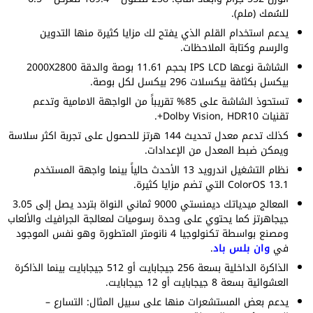
للسُمك (ملم).
يدعم استخدام القلم الذي يفتح لك مزايا كثيرة منها التدوين
والرسم وكتابة الملاحظات.
الشاشة نوعها IPS LCD بحجم 11.61 بوصة والدقة 2000X2800
بيكسل بكثافة بيكسلات 296 بيكسل لكل بوصة.
تستحوذ الشاشة على 85% تقريباً من الواجهة الامامية وتدعم
تقنيات Dolby Vision, HDR10+.
كذلك تدعم معدل تحديث 144 هرتز للحصول على تجربة اكثر سلاسة
ويمكن ضبط المعدل من الإعدادات.
نظام التشغيل اندرويد 13 الأحدث حالياً بينما واجهة المستخدم
ColorOS 13.1 التي تضم مزايا كثيرة.
المعالج ميدياتك ديمنستي 9000 ثماني النواة بتردد يصل إلى 3.05
جيجاهرتز كما يحتوي على وحدة رسوميات لمعالجة الجرافيك والألعاب
ومصنع بواسطة تكنولوجيا 4 نانومتر المتطورة وهو نفس الموجود
في
وان بلس باد
.
الذاكرة الداخلية بسعة 256 جيجابايت أو 512 جيجابايت بينما الذاكرة
العشوائية بسعة 8 جيجابايت أو 12 جيجابايت.
يدعم بعض المستشعرات منها على سبيل المثال: التسارع –