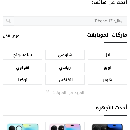
ابحث عن هاتف:
ماركات الموبايلات
عرض الكل
ابل
شاومي
سامسونج
اوبو
ريلمي
هواوي
هونر
انفنكس
نوكيا
المزيد من الماركات
أحدث الأجهزة