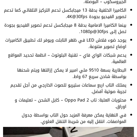
الجيروسكوب – البوصلة.
الكاميرا الخلفية بدقة 13 ميجابكسل تدعم التركيز التلقائي كما تدعم
تصوير الفيديو بجودة 4K@30fps.
بينما الكاميرا الامامية بدقة 8 ميجابكسل تدعم تصوير الفيديو بجودة
تصل إلى 1080p@30fps.
يوجد ضوء فلاش LED في ظهر التابلت ويوفر لك تطبيق الكاميرات
اوضاع تصوير متنوعة.
يدعم شبكات الواي فاي – تقنية البلوتوث – انظمة تحديد المواقع
العالمية.
البطارية بسعة 9510 ملي امبير لا يمكن إزالتها ويتم شحنها
بواسطة شاحن سريع 67 واط.
يمتلك التاب اربع سماعات ستيريو للصوت الخارجي من أجل تقديم
تجربة صوتية أفضل.
محتويات العلبة: تاب Oppo Pad 2 – كابل الشحن – تعليمات و
اوراق.
في النهاية يمكن معرفة المزيد حول التاب بواسطة جدول
المواصفات. انتقل إليه من شريط التنقل العلوي.