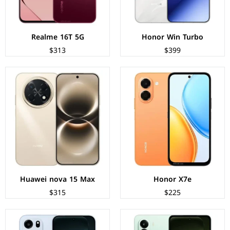
عرض المواصفات ←
عرض المواصفات ←
Realme 16T 5G
Honor Win Turbo
$313
$399
الشاشة:
IPS LCD بحجم 6.72 بوصة بدقة FHD+
الشاشة:
AMOLED بحجم 6.78 بوصة بدقة 1272p
المعالج:
Mediatek Dimensity 7400 Apex
المعالج:
Qualcomm Snapdragon 7s Gen 4
الكاميرات:
خلفية 50+2 م.ب/ امامية 8 م.ب
الكاميرات:
خلفية 50+2 م.ب / امامية 32 م.ب
الذاكرة+الرام:
128/256 + 6/8 جيجابايت
الذاكرة+الرام:
128/256 + 8 جيجابايت
نظام التشغيل:
Android 16
نظام التشغيل:
Android 16
البطارية:
7000 مللي أمبير - 45 واط
البطارية:
7500 مللي أمبير - 80 واط
عرض المواصفات ←
عرض المواصفات ←
Huawei nova 15 Max
Honor X7e
$315
$225