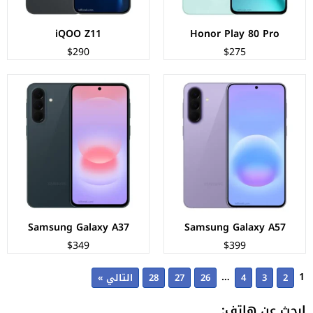
iQOO Z11
Honor Play 80 Pro
$290
$275
Samsung Galaxy A37
Samsung Galaxy A57
$349
$399
…
1
2
3
4
26
27
28
التالي »
ابحث عن هاتف: