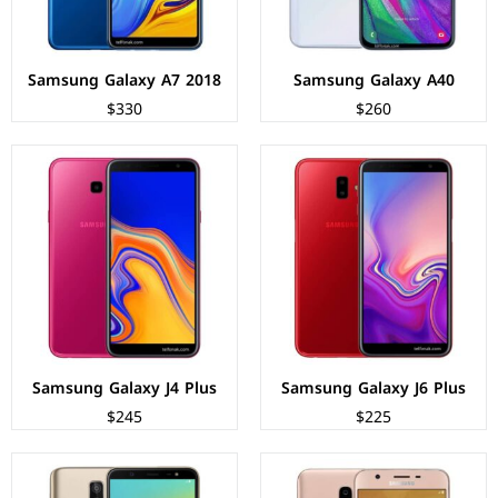
عرض المواصفات ←
عرض المواصفات ←
Samsung Galaxy A7 2018
Samsung Galaxy A40
$330
$260
الشاشة:
TFT LCD بحجم 5.5 بوصة بدقة HD+
الشاشة:
سوبر اموليد بحجم 6.0 بوصة بدقة HD+
المعالج:
Exynos 7870 - ثماني النواة - 14 نانومتر
المعالج:
Qualcomm SDM450 Snapdragon 450
الكاميرات:
خلفية 8 م.ب/ امامية 5 م.ب.
الكاميرات:
خلفية 16+5 م.ب / امامية 16 م.ب
الذاكرة+الرام:
16/32 + 2 جيجابايت
الذاكرة+الرام:
32/64 + 3/4 جيجابايت
نظام التشغيل:
Android 8.0 (Oreo)
نظام التشغيل:
Android 8.0 (Oreo)
البطارية:
3300 ملي أمبير
البطارية:
3500 ملي امبير
عرض المواصفات ←
عرض المواصفات ←
Samsung Galaxy J4 Plus
Samsung Galaxy J6 Plus
$245
$225
الشاشة:
سوبر اموليد بحجم 6.0 بوصة بدقة FHD+