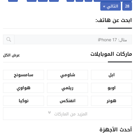
28
التالي »
ابحث عن هاتف:
ماركات الموبايلات
عرض الكل
ابل
شاومي
سامسونج
اوبو
ريلمي
هواوي
هونر
انفنكس
نوكيا
المزيد من الماركات
أحدث الأجهزة