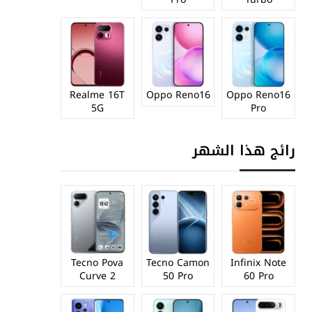
Realme 16T
Oppo Reno16
Oppo Reno16
5G
Pro
رائج هذا الشهر
Tecno Pova
Tecno Camon
Infinix Note
Curve 2
50 Pro
60 Pro