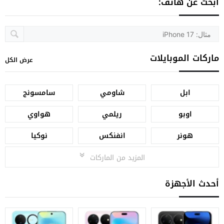
ابحث عن هاتف:
ماركات الموبايلات
عرض الكل
ابل
شاومي
سامسونج
اوبو
ريلمي
هواوي
هونر
انفنكس
نوكيا
المزيد من الماركات
أحدث الأجهزة