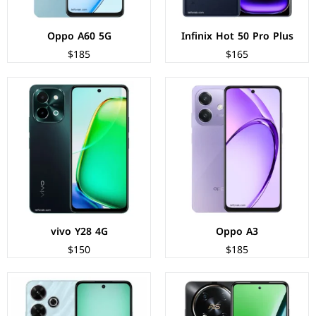
Oppo A60 5G
Infinix Hot 50 Pro Plus
$185
$165
الشاشة:
IPS LCD بحجم 6.56 بوصة بدقة HD+.
الشاشة:
IPS LCD بحجم 6.79 بوصة بدقة FHD+.
المعالج:
Mediatek Helio G99 Ultimate
المعالج:
Mediatek Helio G91 Ultra
الكاميرات:
خلفية 50 م.ب / امامية 8 م.ب
الكاميرات:
خلفية 108+2 م.ب/ امامية 13 م.ب.
الذاكرة+الرام:
128/256 + 8/12 جيجابايت
الذاكرة+الرام:
128/256 + 6/8 جيجابايت
نظام التشغيل:
Android 13
نظام التشغيل:
Android 14
البطارية:
5000 ملي امبير - 45 واط
البطارية:
5030 ملي أمبير - 33 واط
عرض المواصفات ←
عرض المواصفات ←
vivo Y28 4G
Oppo A3
$150
$185
الشاشة:
IPS LCD بحجم 6.67 بوصة بدقة HD+
الشاشة:
AMOLED بحجم 6.7 بوصة بدقة FHD+