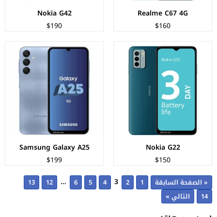
Nokia G42
Realme C67 4G
$190
$160
Samsung Galaxy A25
Nokia G22
$199
$150
…
3
« الصفحة السابقة
1
2
4
5
6
12
13
14
التالي »