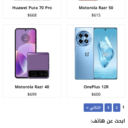
Huawei Pura 70 Pro
Motorola Razr 50
$668
$615
Motorola Razr 40
OnePlus 12R
$699
$600
1
2
3
التالي »
ابحث عن هاتف: