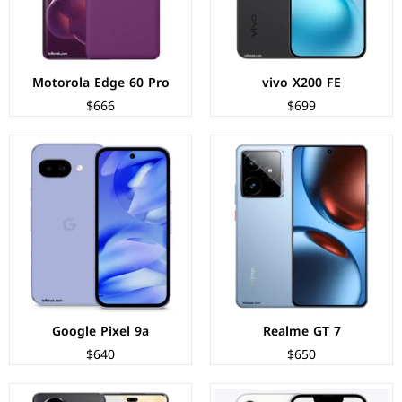
البطارية:
7000 ملي امبير - 120 واط
البطارية:
5100 ملي أمبير - 23 واط
عرض المواصفات ←
عرض المواصفات ←
Motorola Edge 60 Pro
vivo X200 FE
$666
$699
الشاشة:
Retina OLED بحجم 6.1 بوصة بدقة FHD+
الشاشة:
OLED بحجم 6.78 بوصة بدقة 1224p
المعالج:
Apple A18
المعالج:
Qualcomm Snapdragon 8s Gen 3
الكاميرات:
خلفية 48 م.ب/ أمامية 12 م.ب
الكاميرات:
خلفية 50+50+12 م.ب/ امامية 50+2 م.ب
الذاكرة+الرام:
128/256/512 + 8 جيجابايت
الذاكرة+الرام:
512 + 12 جيجابايت
نظام التشغيل:
iOS 18
نظام التشغيل:
Android 14
البطارية:
4005 مللي أمبير - 20 واط
البطارية:
5200 مللي امبير - 100 واط
عرض المواصفات ←
عرض المواصفات ←
Google Pixel 9a
Realme GT 7
$640
$650