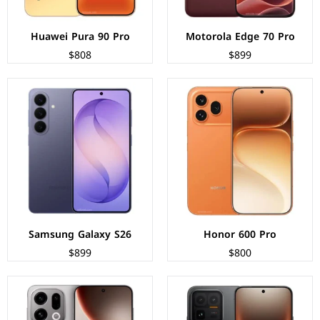
Huawei Pura 90 Pro
Motorola Edge 70 Pro
$808
$899
الشاشة:
OLED بحجم 6.85 بوصة بدقة 1440p
الشاشة:
AMOLED بحجم 6.59 بوصة بدقة 1256p
المعالج:
Qualcomm Snapdragon 8 Elite Gen 5
المعالج:
Mediatek Dimensity 9500
الكاميرات:
خلفية 50+50+50 م.ب/ امامية 32 م.ب
الكاميرات:
خلفية 50+50+50 م.ب/ امامية 32 م.ب
الذاكرة+الرام:
256/512/1000 + 16/24 جيجابايت
الذاكرة+الرام:
256/512/1000 + 12/16 جيجابايت
نظام التشغيل:
Android 16
نظام التشغيل:
Android 16
البطارية:
7400 مللي أمبير - 100 واط
البطارية:
7025 مللي أمبير – 80 واط
عرض المواصفات ←
عرض المواصفات ←
Samsung Galaxy S26
Honor 600 Pro
$899
$800
الشاشة:
LTPO AMOLED بحجم 6.9 بوصة بدقة 1200p
الشاشة:
LTPO AMOLED بحجم 6.3 بوصة بدقة 1220p