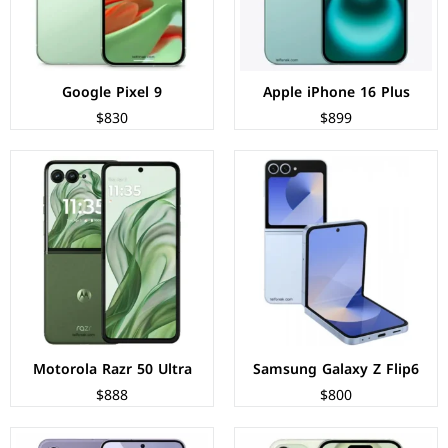
البطارية:
4000 ملي امبير - 25 واط
البطارية:
4000 مللي امبير - 45 واط
عرض المواصفات ←
عرض المواصفات ←
Google Pixel 9
Apple iPhone 16 Plus
$830
$899
الشاشة:
Retina OLED بحجم 6.1 بوصة بدقة FHD+
الشاشة:
ديناميك اموليد بحجم 6.7 بوصة بدقة QHD+
المعالج:
Apple A16 Bionic
المعالج:
Exynos 2400
الكاميرات:
خلفية 48+12 م.ب/ امامية 12+3D م.ب.
الكاميرات:
خلفية 50+10+12 م.ب/ أمامية 12 م.ب
الذاكرة+الرام:
128/256/512 + 6 جيجابايت
الذاكرة+الرام:
256/512 + 12 جيجابايت
نظام التشغيل:
iOS 17
نظام التشغيل:
Android 14
البطارية:
3349 ملي امبير - 20 واط
البطارية:
4900 مللي امبير - 45 واط
عرض المواصفات ←
عرض المواصفات ←
Motorola Razr 50 Ultra
Samsung Galaxy Z Flip6
$888
$800