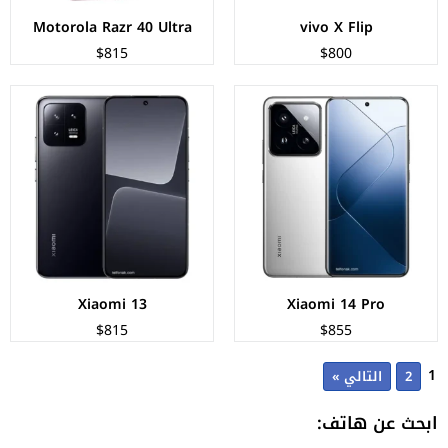
Motorola Razr 40 Ultra
vivo X Flip
$815
$800
Xiaomi 13
Xiaomi 14 Pro
$815
$855
1
2
التالي »
ابحث عن هاتف: