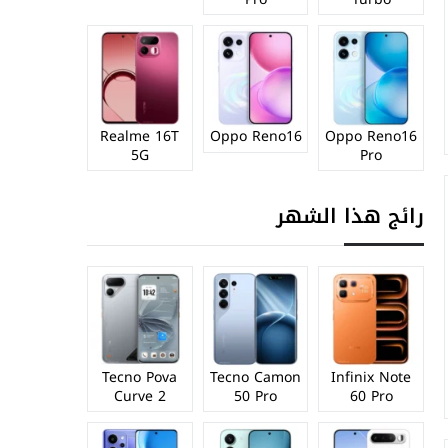
Realme 16T
Oppo Reno16
Oppo Reno16
5G
Pro
رائج هذا الشهر
Tecno Pova
Tecno Camon
Infinix Note
Curve 2
50 Pro
60 Pro