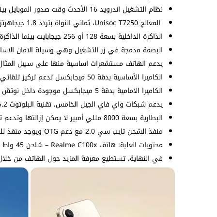
نظام التشغيل اندرويد 16 الأحدث وقت صدور الموبايل بينما واجهة المستخدم ريلمي UI.
المعالج Unisoc T7250، ثماني النواة بتردد 1.8 جيجاهرتز وهو نفس المستخدم في
الذاكرة الداخلية بسعة 128 أو 256 جيجابايت بينما الذاكرة العشوائية بسعة 4 أو 6 جيجا رام.
البصمة مدمجة في زر التشغيل وهي وسيلة الامان الاسا
يدعم الهاتف مستشعرات اساسية منها على سبيل المثال ال
الكاميرا الأساسية بدقة 50 ميجابكسل تدعم تركيز تلقائي ويمكنها تسجيل الفيديو 1080 بكسل.
الكاميرا الامامية بدقة 5 ميجابكسل موجودة داخل نوتش ويمكنها تسجيل الفيديو 720 بكسل.
يدعم شبكات واي فاي الجيل الخامس، تقنية البلوتوث 5.2 وانظمة تحديد المواقع العالمية مثل GPS.
البطارية بسعة 8000 مللي أمبير لا يمكن إزالتها وتدعم تقنية الشحن السريع بقوة 45 واط.
منفذ الشحن تايب سي 2.0 مع دعم OTG ويوجد منفذ للسماعات السلكية من نوع 3.5 مم.
محتويات العلبة: هاتف Realme C100x – شاحن 45 واط – سلك الشحن – غطاء للحماية – دبوس الشريحة – دليل سريع.
في النهاية، تستطيع معرفة المزيد حول الهاتف من خلا