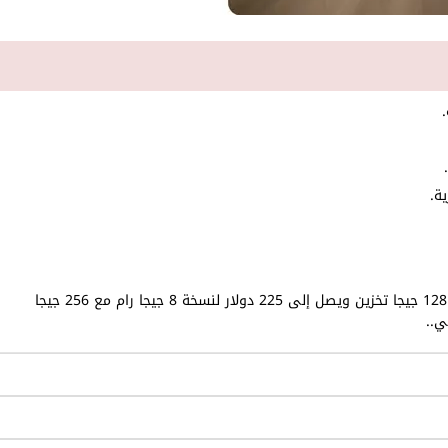
يبدأ سعر ريلمي C100X من 185 دولار لنسخة 6 جيجا رام مع 128 جيجا تخزين ويصل إلى 225 دولار لنسخة 8 جيجا رام مع 256 جيجا
ي..