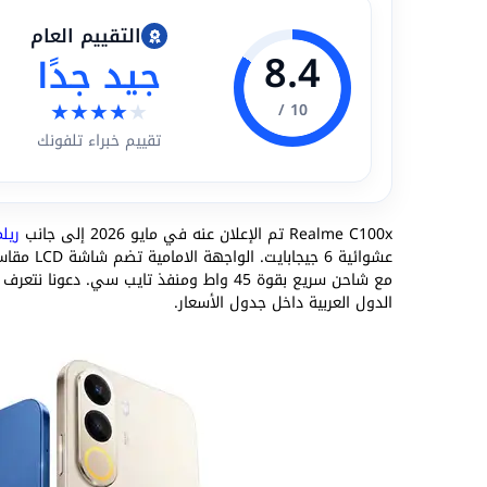
التقييم العام
8.4
جيد جدًا
★
★
★
★
★
10 /
تقييم خبراء تلفونك
Realme C100x تم الإعلان عنه في مايو 2026 إلى جانب
ريلمي
مع شاحن سريع بقوة 45 واط ومنفذ تايب سي.
الدول العربية داخل جدول الأسعار.