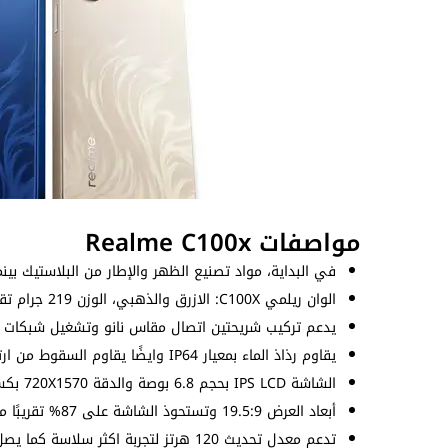
مواصفات Realme C100x
في البداية، مواد تصنيع الظهر والإطار من البلاستيك بينما
الوان ريلمي C100X: الازرق والذهبي، الوزن 219 جرام تقريبًا مع سُمك 8.6 مم للإطار.
يدعم تركيب شريحتين اتصال مقاس نانو وتشغيل شبكات اتصا
يقاوم رذاذ الماء بمعيار IP64 وايضًا يقاوم السقوط من ارتفاع 2 متر طبقًا لإختبارات الشركة.
الشاشة IPS LCD بحجم 6.8 بوصة والدقة 720X1570 بكسل بكثافة 254 بكسل لكل بوصة.
أبعاد العرض 19.5:9 وتستحوذ الشاشة على 87% تقريبًا من مساحة الواجهة الامامية.
تدعم معدل تحديث 120 هرتز لتجربة اكثر سلاسة كما يصل السطوع إلى 900 شمعة.