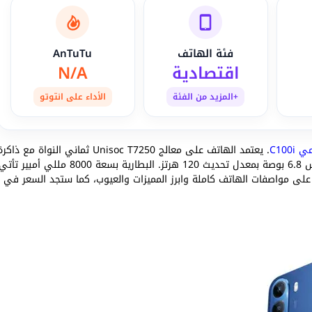
فئة الهاتف
AnTuTu
اقتصادية
N/A
+المزيد من الفئة
الأداء على انتوتو
 C100i
. يعتمد الهاتف على معالج Unisoc T7250 ثماني النواة مع ذاكر
عشوائية 6 جيجابايت. الواجهة الامامية تضم شاشة LCD مقاس 6.8 بوصة بمعدل تحديث 120 هرتز. البطارية بسعة 8000 مللي أمبير تأ
 دعونا نتعرف على مواصفات الهاتف كاملة وابرز المميزات والعيوب، كما ستجد السعر في