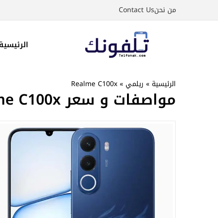
نتقل
من نحن
Contact Us
لى
لمحتوى
الرئيسية
الرئيسية
»
ريلمي
»
Realme C100x
مواصفات و سعر Realme C100x