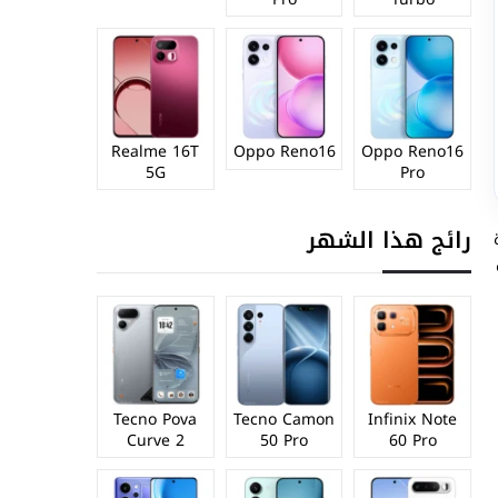
Realme 16T
Oppo Reno16
Oppo Reno16
5G
Pro
رائج هذا الشهر
ة
تي
Tecno Pova
Tecno Camon
Infinix Note
Curve 2
50 Pro
60 Pro