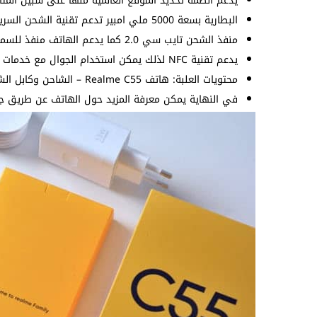
يدعم انظمة تحديد الموقع العالمية منها على سبيل المث
البطارية بسعة 5000 ملي امبير تدعم تقنية الشحن السريع بقدرة 33 واط.
منفذ الشحن تايب سي 2.0 كما يدعم الهاتف منفذ للسماعات 3.5 ملم.
يدعم تقنية NFC لذلك يمكن استخدام الجوال مع خدمات الدفع الذكية.
محتويات العلبة: هاتف Realme C55 – الشاحن وكابل الشحن – دبوس الشريحة – غطاء الحماية.
في النهاية يمكن معرفة المزيد حول الهاتف عن طريق جدو