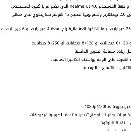
المعالج ميدياتك هيليو جي 88 ثماني النواة بتردد يصل إلى 2.0 جيجاهرتز وتكنولوجيا تصنيع 12 نانومتر كما يحتوي على معالج
الذاكرة الداخلية بسعة 64 جيجابايت أو 128 جيجابايت أو 256 جيجابايت بينما الذاكرة العشوائية رام بسعة 4 جيجابايت أو 6 جيجابايت أو
يادة مساحة التخزين الداخلية.
التعرف على الوجه بواسطة الكاميرا الامامية.
قارب – التسارع – البوصلة.
 تقنية البلوتوث.