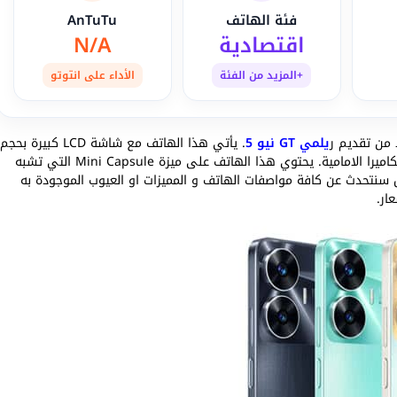
فئة الهاتف
AnTuTu
اقتصادية
N/A
+المزيد من الفئة
الأداء على انتوتو
يلمي GT نيو 5
. يأتي هذا الهاتف مع شاشة LCD كبيرة بحجم
6.72 بوصة تدعم معدل تحديث 90 هرتز كما يوجد بها ثقب للكاميرا الامامية. يحتوي هذا الهاتف على ميزة Mini Capsule التي تشبه
سنتحدث عن كافة مواصفات الهاتف و المميزات او العيوب الموجودة به
ار.