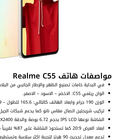
مواصفات هاتف Realme C55
في البداية خامات تصنيع الظهر والإطار الجانبي من البلاست
الوان ريلمي C55: الاخضر – الاسود – الاصفر.
الوزن 190 جرام وابعاد الهاتف كالتالي: 165.6 للطول – 75.9 للعرض – 7.9 للسُمك (ملم).
تركيب شريحتين اتصال مقاس نانو كما يدعم شبكات الجيل ا
الشاشة نوعها IPS LCD بحجم 6.72 بوصة والدقة 1080X2400 بيكسل بكثافة بيكسلات 392 بيكسل لكل بوصة.
ابعاد العرض 20:9 كما تستحوذ الشاشة على 87% تقريباً من الواجهة الامامية ويصل سطوعها إلى 680nits.
تدعم معدل تحديث 90 هرتز لتجربة اكثر سلاسة وتستطيع التحكم في معدل التحديث عن طريق الإعدادات.