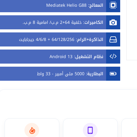
المعالج
:
Mediatek Helio G88
الكاميرات
:
خلفية 64+2 م.ب/ امامية 8 م.ب.
الذاكرة+الرام
:
64/128/256 + 4/6/8 جيجابايت
نظام التشغيل
:
Android 13
البطارية
:
5000 ملي أمبير - 33 واط