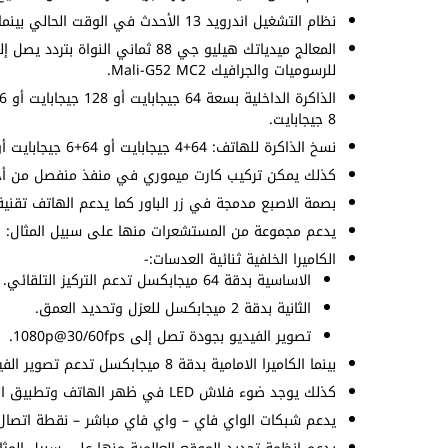
نظام التشغيل اندرويد 13 الأحدث في الوقت الحالي بينما واجهة المستخدم Realme UI 4.0 التي تضم مزايا كثيرة للمستخدم.
للرسوميات والجرافيك Mali-G52 MC2.
8 جيجابايت.
نسخ الذاكرة للهاتف: 64+4 جيجابايت أو 64+6 جيجابايت أو 128+6 جيجابايت أو 128+8 جيجابايت أو 256+8 جيجابايت.
كذلك يمكن تركيب كارت ميموري في منفذ منفصل من أجل ز
بصمة الاصبع مدمجة في زر الباور كما يدعم الهاتف تقنية 
يدعم مجموعة من المستشعرات منها على سبيل المثال: الت
الكاميرا الخلفية ثنائية العدسات:-
الاساسية بدقة 64 ميجابكسل تدعم التركيز التلقائي.
الثانية بدقة 2 ميجابكسل للعزل وتحديد العمق.
تصوير الفيديو بجودة تصل إلى 1080p@30/60fps.
بينما الكاميرا الامامية بدقة 8 ميجابكسل تدعم تصوير الفيديو بجودة 1080p@30fps.
كذلك يوجد ضوء فلاش LED في ظهر الهاتف وتطبيق الكاميرات يوفر لك اوضاع تصوير متنوعة للصور والفيديوهات.
يدعم شبكات الواي فاي – واي فاي مباشر – نقطة اتصال –