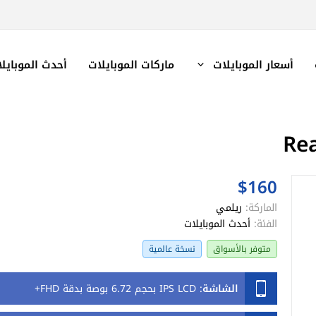
أسعار الموبايلات
ماركات الموبايلات
أحدث الموبايل
$160
الماركة:
ريلمي
الفئة:
أحدث الموبايلات
متوفر بالأسواق
نسخة عالمية
الشاشة
:
IPS LCD بحجم 6.72 بوصة بدقة FHD+