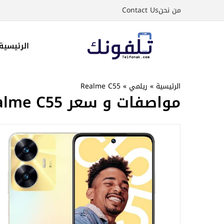
نتقل
من نحن
Contact Us
لى
لمحتوى
الرئيسية
الرئيسية
»
ريلمي
»
Realme C55
مواصفات و سعر Realme C55