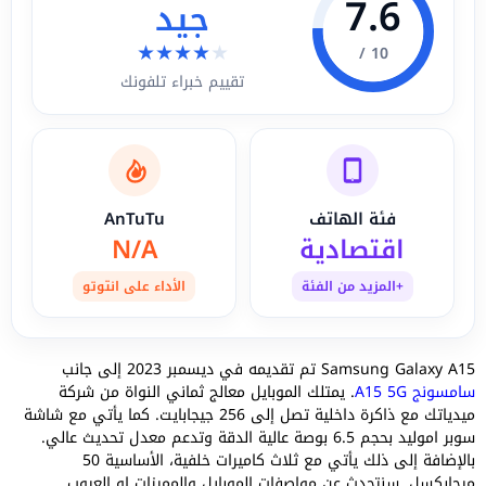
7.6
جيد
★
★
★
★
★
10 /
تقييم خبراء تلفونك
فئة الهاتف
AnTuTu
اقتصادية
N/A
+المزيد من الفئة
الأداء على انتوتو
Samsung Galaxy A15 تم تقديمه في ديسمبر 2023 إلى جانب
سامسونج A15 5G
. يمتلك الموبايل معالج ثماني النواة من شركة
ميدياتك مع ذاكرة داخلية تصل إلى 256 جيجابايت. كما يأتي مع شاشة
سوبر اموليد بحجم 6.5 بوصة عالية الدقة وتدعم معدل تحديث عالي.
بالإضافة إلى ذلك يأتي مع ثلاث كاميرات خلفية، الأساسية 50
ميجابكسل. سنتحدث عن مواصفات الموبايل والمميزات او العيوب