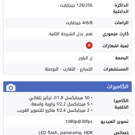
الذاكرة
128/256 جيجابايت
الداخلية
الرامات
4/6/8 جيجابايت
كارت ميموري
نعم، بدل الشريحة الثانية.
لمبة اشعارات
البصمة
زر الباور.
المستشعرات
التسارع - التقارب - البوصلة
الكاميرات
• 50 ميجابكسل f/1.8، تركيز تلقائي.
الكاميرا
• 5 ميجابكسل f/2.2 بزاوية واسعة.
الخلفية
• 2 ميجابكسل f/2.4 ماكرو للتصوير القريب.
تصوير الفيديو
1080p@30fps
خصائص
LED flash, panorama, HDR