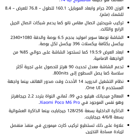
الوزن 200 جرام وابعاد الموبايل: 160.1 للطول – 76.8 للعرض – 8.4
للسُمك (ملم).
تركيب شريحتين اتصال مقاس نانو كما يدعم شبكات اتصال الجيل
الرابع والثالث.
الشاشة نوعها سوبر اموليد بحجم 6.5 بوصة والدقة 1080×2340
بيكسل بكثافة بيكسلات 396 بيكسل لكل بوصة.
ابعاد العرض 19.5:9 كما تستحوذ الشاشة على حوالي 85% من
الواجهة الامامية.
تدعم الشاشة معدل تحديث 90 هرتز للحصول على تجربة أكثر
سلاسة كما يصل السطوع إلى 800nits.
نظام التشغيل اندرويد 14 الأحدث وقت صدور الهاتف بينما واجهة
المستخدم One UI 6.
المعالج ميدياتك هيليو جي 99، ثماني النواة بتردد 2.2 جيجاهرتز
وهو نفس الموجود في
Xiaomi Poco M6 Pro
.
الذاكرة الداخلية بسعة 128/256 جيجابايت بينما الذاكرة العشوائية
بسعة 4/6/8 جيجابايت.
علاوة على ذلك تستطيع تركيب كارت ميموري في منفذ منفصل
لزيادة مساحة التخزين.