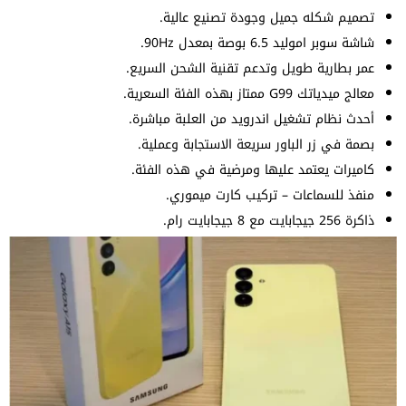
تصميم شكله جميل وجودة تصنيع عالية.
شاشة سوبر اموليد 6.5 بوصة بمعدل 90Hz.
عمر بطارية طويل وتدعم تقنية الشحن السريع.
معالج ميدياتك G99 ممتاز بهذه الفئة السعرية.
أحدث نظام تشغيل اندرويد من العلبة مباشرة.
بصمة في زر الباور سريعة الاستجابة وعملية.
كاميرات يعتمد عليها ومرضية في هذه الفئة.
منفذ للسماعات – تركيب كارت ميموري.
ذاكرة 256 جيجابايت مع 8 جيجابايت رام.