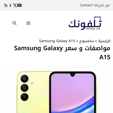
نتقل
من نحن
Contact Us
لى
لمحتوى
القائمة
الرئيسية
»
سامسونج
»
Samsung Galaxy A15
مواصفات و سعر Samsung Galaxy
A15