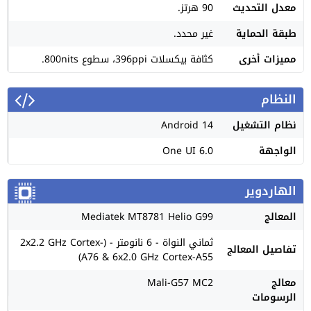
معدل التحديث
90 هرتز.
طبقة الحماية
غير محدد.
مميزات أخرى
كثافة بيكسلات 396ppi، سطوع 800nits.
النظام
نظام التشغيل
Android 14
الواجهة
One UI 6.0
الهاردوير
المعالج
Mediatek MT8781 Helio G99
ثماني النواة - 6 نانومتر - (2x2.2 GHz Cortex-
تفاصيل المعالج
A76 & 6x2.0 GHz Cortex-A55)
معالج
Mali-G57 MC2
الرسومات