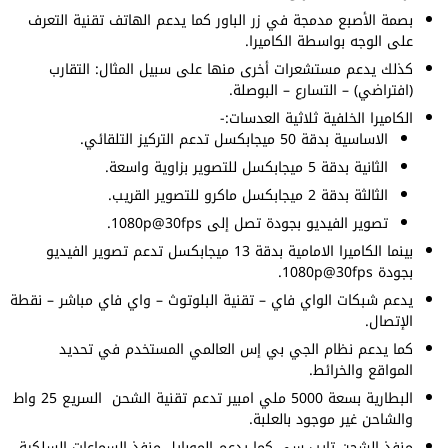
بصمة الأصبع مدمجة في زر الباور كما يدعم الهاتف تقنية التعرف
على الوجه بواسطة الكاميرا.
كذلك يدعم مستشعرات أخرى منها على سبيل المثال: التقارب
(افتراضي) – التسارع – البوصلة.
الكاميرا الخلفية ثلاثية العدسات:-
الاساسية بدقة 50 ميجابكسل تدعم التركيز التلقائي.
الثانية بدقة 5 ميجابكسل للتصوير بزاوية واسعة.
الثالثة بدقة 2 ميجابكسل ماكرو للتصوير القريب.
تصوير الفيديو بجودة تصل إلى 1080p@30fps.
بينما الكاميرا الامامية بدقة 13 ميجابكسل تدعم تصوير الفيديو
بجودة 1080p@30fps.
يدعم شبكات الواي فاي – تقنية البلوتوث – واي فاي مباشر – نقطة
الإتصال.
كما يدعم نظام الجي بي إس العالمي المستخدم في تحديد
المواقع والخرائط.
البطارية بسعة 5000 ملي امبير تدعم تقنية الشحن السريع 25 واط
والشاحن غير موجود بالعلبة.
منفذ الشحن تايب سي كما يدعم الموبايل منفذ السماعات السلكية