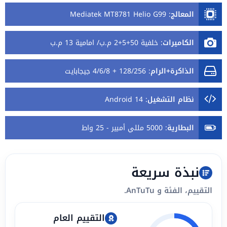
المعالج
:
Mediatek MT8781 Helio G99
الكاميرات
:
خلفية 50+5+2 م.ب/ امامية 13 م.ب
الذاكرة+الرام
:
128/256 + 4/6/8 جيجابايت
نظام التشغيل
:
Android 14
البطارية
:
5000 مللي أمبير - 25 واط
نبذة سريعة
التقييم، الفئة و AnTuTu.
التقييم العام