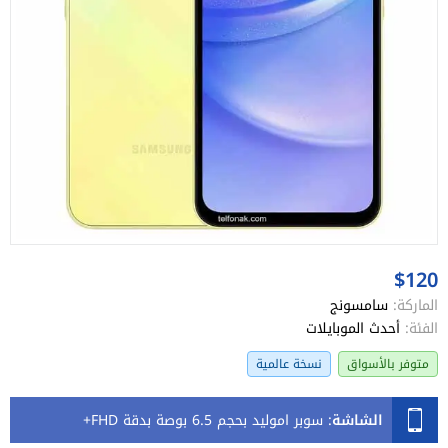
$120
الماركة:
سامسونج
الفئة:
أحدث الموبايلات
متوفر بالأسواق
نسخة عالمية
الشاشة
:
سوبر اموليد بحجم 6.5 بوصة بدقة FHD+