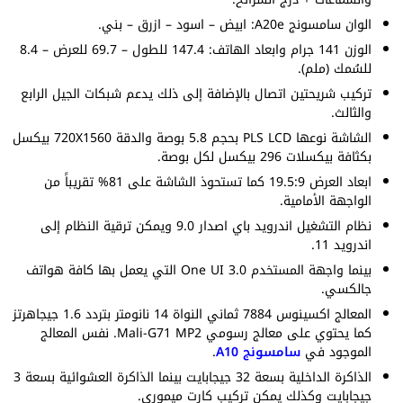
الوان سامسونج A20e: ابيض – اسود – ازرق – بني.
الوزن 141 جرام وابعاد الهاتف: 147.4 للطول – 69.7 للعرض – 8.4
للسُمك (ملم).
تركيب شريحتين اتصال بالإضافة إلى ذلك يدعم شبكات الجيل الرابع
والثالث.
الشاشة نوعها PLS LCD بحجم 5.8 بوصة والدقة 720X1560 بيكسل
بكثافة بيكسلات 296 بيكسل لكل بوصة.
ابعاد العرض 19.5:9 كما تستحوذ الشاشة على 81% تقريباً من
الواجهة الأمامية.
نظام التشغيل اندرويد باي اصدار 9.0 ويمكن ترقية النظام إلى
اندرويد 11.
بينما واجهة المستخدم One UI 3.0 التي يعمل بها كافة هواتف
جالكسي.
المعالج اكسينوس 7884 ثماني النواة 14 نانومتر بتردد 1.6 جيجاهرتز
كما يحتوي على معالج رسومي Mali-G71 MP2. نفس المعالج
الموجود في
سامسونج A10
.
الذاكرة الداخلية بسعة 32 جيجابايت بينما الذاكرة العشوائية بسعة 3
جيجابايت وكذلك يمكن تركيب كارت ميموري.