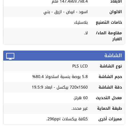
الأبعاد
147.4x69.7x8.4 ملم
الالوان
اسود - ابيض - ازرق - بني
خامات التصنيع
بلاستيك
مقاومة الماء/
لا.
الغبار
الشاشة
نوع الشاشة
PLS LCD
حجم الشاشة
5.8 بوصة بنسبة استحواذ 80.4%
دقة الشاشة
720x1560 بيكسل - ابعاد 19.5:9
معدل التحديث
60 هرتز.
طبقة الحماية
غير محدد.
مميزات أخرى
كثافة بيكسلات 296ppi.