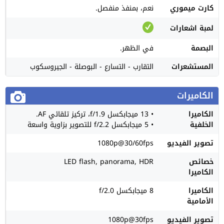
كارت ميموري
نعم، بمنفذ منفصل.
لمبة اشعارات
البصمة
في الظهر.
المستشعرات
التقارب - التسارع - البوصلة - الجيروسكوب
الكاميرات
الكاميرا
• 13 ميجابكسل f/1.9، تركيز تلقائي AF.
الخلفية
• 5 ميجابكسل f/2.2 للتصوير بزاوية واسعة
تصوير الفيديو
1080p@30/60fps
خصائص
LED flash, panorama, HDR
الكاميرا
الكاميرا
8 ميجابكسل f/2.0
الأمامية
تصوير الفيديو
1080p@30fps