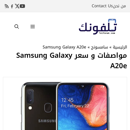
نتقل
من نحن
Contact Us
لى
لمحتوى
القائمة
الرئيسية
»
سامسونج
»
Samsung Galaxy A20e
مواصفات و سعر Samsung Galaxy
A20e