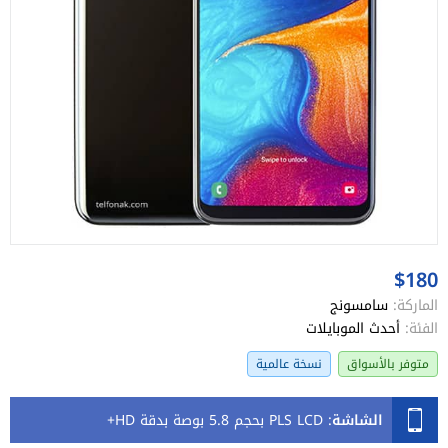
$180
الماركة:
سامسونج
الفئة:
أحدث الموبايلات
متوفر بالأسواق
نسخة عالمية
الشاشة
:
PLS LCD بحجم 5.8 بوصة بدقة HD+