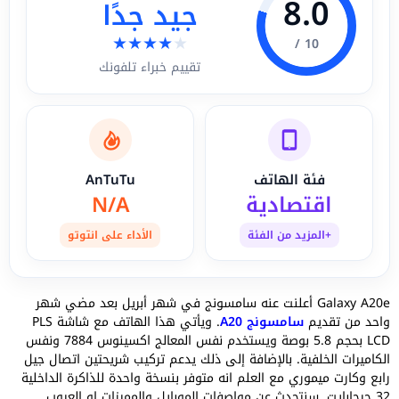
8.0
جيد جدًا
★
★
★
★
★
10 /
تقييم خبراء تلفونك
فئة الهاتف
AnTuTu
اقتصادية
N/A
+المزيد من الفئة
الأداء على انتوتو
Galaxy A20e أعلنت عنه سامسونج في شهر أبريل بعد مضي شهر
واحد من تقديم
سامسونج A20
. ويأتي هذا الهاتف مع شاشة PLS
LCD بحجم 5.8 بوصة ويستخدم نفس المعالج اكسينوس 7884 ونفس
الكاميرات الخلفية. بالإضافة إلى ذلك يدعم تركيب شريحتين اتصال جيل
رابع وكارت ميموري مع العلم انه متوفر بنسخة واحدة للذاكرة الداخلية
32 جيجابايت. سنتحدث عن مواصفات الموبايل والمميزات او العيوب