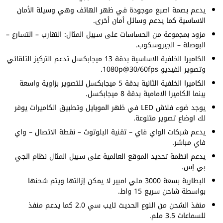
يدعم بصمة اصبع موجودة في ظهر الهاتف وهي وسيلة الأمان
الاساسية كما يدعم وسائل أمان أخرى.
مزود بمجموعة من الحساسات على سبيل المثال: التقارب – التسارع –
البوصلة – الجيروسكوب.
الكاميرا الخلفية الاساسية بدقة 13 ميجابكسل تدعم التركيز التلقائي
وتصوير الفيديو 1080p@30/60fps.
الكاميرا الخلفية الثانية بدقة 5 ميجابكسل للتصوير بزاوية واسعة
بينما الكاميرا الامامية بدقة 8 ميجابكسل.
يوجد ضوء فلاش LED في ظهر الموبايل وتطبيق الكاميرات يوفر
لك اوضاع تصوير متنوعة.
يدعم شبكات الواي فاي – تقنية البلوتوث – نقطة الاتصال – واي
فاي مباشر.
يدعم انظمة تحديد الموقع العالمية على سبيل المثال نظام الجي
بي إس.
البطارية بسعة 3000 ملي امبير لا يمكن إزالتها ويتم شحنها
بواسطة شاحن سريع 15 واط.
منفذ الشحن من النوع الحديث تايب سي 2.0 كما يدعم منفذ
للسماعات 3.5 ملم.