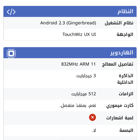
النظام
نظام التشغيل
Android 2.3 (Gingerbread)
الواجهة
TouchWiz UX UI
الهاردوير
تفاصيل المعالج
832MHz ARM 11
الذاكرة
3 جيجابايت
الداخلية
الرامات
512 ميجابايت
كارت ميموري
نعم، بمنفذ منفصل.
لمبة اشعارات
البصمة
لا.