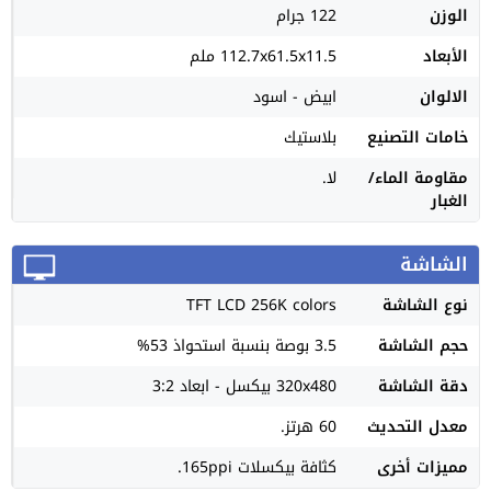
الوزن
122 جرام
الأبعاد
112.7x61.5x11.5 ملم
الالوان
ابيض - اسود
خامات التصنيع
بلاستيك
مقاومة الماء/
لا.
الغبار
الشاشة
نوع الشاشة
TFT LCD 256K colors
حجم الشاشة
3.5 بوصة بنسبة استحواذ 53%
دقة الشاشة
320x480 بيكسل - ابعاد 3:2
معدل التحديث
60 هرتز.
مميزات أخرى
كثافة بيكسلات 165ppi.