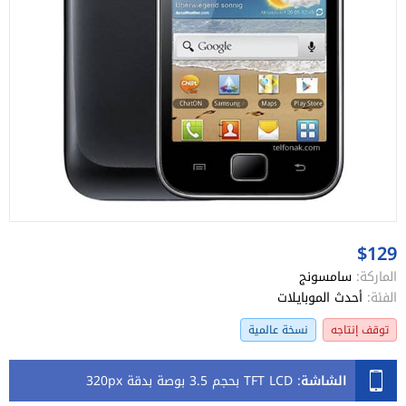
$129
الماركة:
سامسونج
الفئة:
أحدث الموبايلات
توقف إنتاجه
نسخة عالمية
الشاشة
:
TFT LCD بحجم 3.5 بوصة بدقة 320px