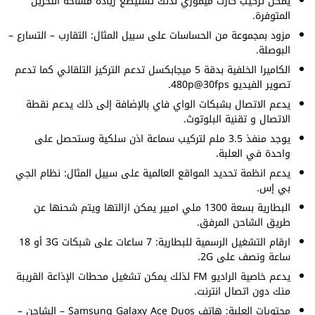
يمكن تركيب كارت ميموري لذلك تستيطع زيادة مساحة التخزين
المتوفرة.
مزود بمجموعة من الحساسات على سبيل المثال: التقارب – التسارع –
البوصلة.
الكاميرا الخلفية بدقة 5 ميجابكسل تدعم التركيز التلقائي كما تدعم
تصوير الفيديو 480p@30fps.
يدعم الاتصال بشبكات الواي فاي بالإضافة إلى ذلك يدعم نقطة
الاتصال و تقنية البلوتوث.
يوجد منفذ 3.5 ملم لتركيب سماعة اذن سلكية وستحصل على
واحدة في العلبة.
يدعم انظمة تحديد المواقع العالمية على سبيل المثال: نظام الجي
بي إس.
البطارية بسعة 1300 ملي امبير يمكن ازالتها ويتم شحنها عن
طريق الشاحن المرفق.
ارقام التشغيل الرسمية للبطارية: 7 ساعات على شبكات 3G أو 18
ساعة ونصف على 2G.
يدعم خاصية الراديو FM لذلك يمكن تشغيل محطات الإذاعة القريبة
منك دون اتصال انترنت.
محتويات العلبة: هاتف Samsung Galaxy Ace Duos – الشاحن –