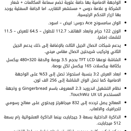
الواجهة الامامية بها حافة علوية تضم سماعة المكالمات + شعار
الشركة و علامة دوس + مستشعر التقارب. اما الجافة السفلية يوجد
بها ازرار التحكم الرئيسية.
الوان سامسونج Ace دوس: ابيض – اسود.
الوزن 122 جرام وابعاد الهاتف: 112.7 للطول – 64.5 للعرض – 11.5
للسُمك (ملم).
يدعم شبكات اتصال الجيل الثالث بالإضافة إلى ذلك يدعم الجيل
الثاني وتركيب شريحتين اتصال مقاس ميني.
الشاشة نوعها TFT LCD بحجم 3.5 بوصة والدقة 320×480 بيكسل
بكثافة بيكسلات 165 بيكسل لكل بوصة.
ابعاد العرض 3:2 بنسبة استحواذ تصل إلى 53% على الواجهة
الامامية كما تصل الوان الشاشة إلى 256 الف لون.
نظام التشغيل اندرويد 2.3 المعروف باسم Gingerbread و واجهة
المستخدم TouchWiz UX UI.
المعالج يصل تردده إلى 832 ميجاهرتز ويحتوي على معالج رسومي
للجرافيك والالعاب.
الذاكرة الداخلية بسعة 3 جيجابايت بينما الذاكرة العشوائية رام بسعة
512 ميجابايت.