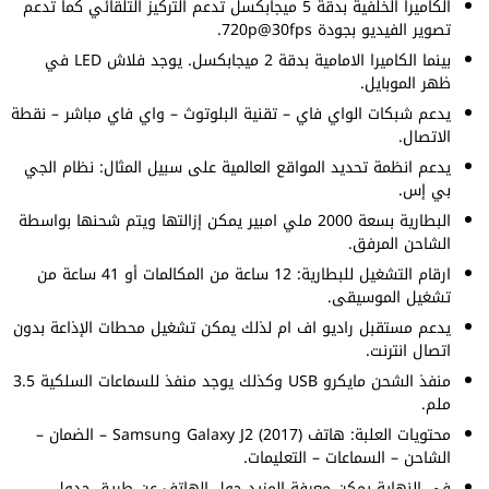
الكاميرا الخلفية بدقة 5 ميجابكسل تدعم التركيز التلقائي كما تدعم
تصوير الفيديو بجودة 720p@30fps.
بينما الكاميرا الامامية بدقة 2 ميجابكسل. يوجد فلاش LED في
ظهر الموبايل.
يدعم شبكات الواي فاي – تقنية البلوتوث – واي فاي مباشر – نقطة
الاتصال.
يدعم انظمة تحديد المواقع العالمية على سبيل المثال: نظام الجي
بي إس.
البطارية بسعة 2000 ملي امبير يمكن إزالتها ويتم شحنها بواسطة
الشاحن المرفق.
ارقام التشغيل للبطارية: 12 ساعة من المكالمات أو 41 ساعة من
تشغيل الموسيقى.
يدعم مستقبل راديو اف ام لذلك يمكن تشغيل محطات الإذاعة بدون
اتصال انترنت.
منفذ الشحن مايكرو USB وكذلك يوجد منفذ للسماعات السلكية 3.5
ملم.
محتويات العلبة: هاتف Samsung Galaxy J2 (2017) – الضمان –
الشاحن – السماعات – التعليمات.
في النهاية يمكن معرفة المزيد حول الهاتف عن طريق جدول