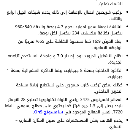
للسُمك (ملم).
تركيب شريحتين اتصال بالإضافة إلى ذلك يدعم شبكات الجيل الرابع
والثالث.
الشاشة نوعها سوبر اموليد بحجم 4.7 بوصة والدقة 540×960
بيكسل بكثافة بيكسلات 234 بيكسل لكل بوصة.
ابعاد العرض 16:9 كما تستحوذ الشاشة على 65% تقريبًا من
الواجهة الامامية.
نظام التشغيل اندرويد نوجا إصدار 7.0 و واجهة المستخدم oneUI
الجديدة.
الذاكرة الداخلية بسعة 8 جيجابايت بينما الذاكرة العشوائية بسعة 1
جيجابايت.
كذلك يمكن تركيب كارت ميموري حتى تستطيع زيادة مساحة
التخزين الداخلي.
المعالج اكسينوس 3475 رباعي النواة تكنولوجيا تصنيع 28 نانومتر
بتردد يصل إلى 1.3 جيجاهرتز كما يحتوي على معالج رسومي Mali-
T720. نفس المعالج الموجود في
سامسونج On5
.
يدعم الهاتف بعض المستشعرات على سبيل المثال: التقارب –
التسارع.