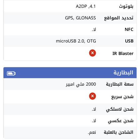
بلوتوث
4.1, A2DP
تحديد المواقع
GPS, GLONASS
NFC
لا.
microUSB 2.0, OTG
USB
IR Blaster
البطارية
سعة البطارية
2000 ملي امبير
شحن سريع
شحن لاسلكي
لا.
شحن عكسي
لا.
الشاحن بالعلبة
نعم.