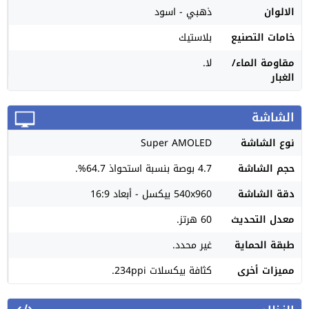
الالوان
ذهبي - اسود
خامات التصنيع
بلاستيك
مقاومة الماء/
لا.
الغبار
الشاشة
نوع الشاشة
Super AMOLED
حجم الشاشة
4.7 بوصة بنسبة استحواذ 64.7%.
دقة الشاشة
540x960 بيكسل - أبعاد 16:9
معدل التحديث
60 هرتز.
طبقة الحماية
غير محدد.
مميزات أخرى
كثافة بيكسلات 234ppi.