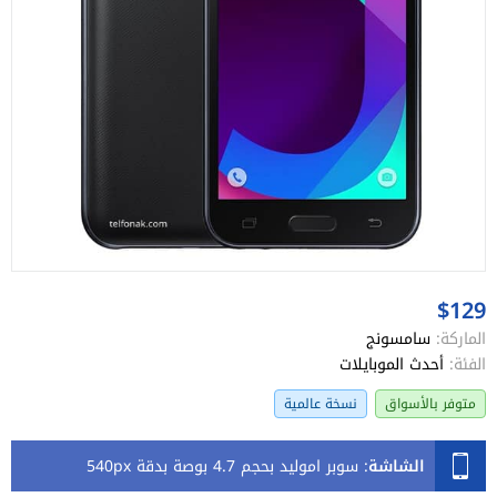
$129
الماركة:
سامسونج
الفئة:
أحدث الموبايلات
متوفر بالأسواق
نسخة عالمية
الشاشة
:
سوبر اموليد بحجم 4.7 بوصة بدقة 540px