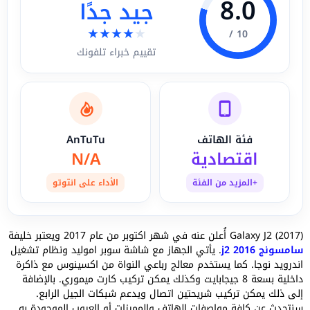
8.0
جيد جدًا
★
★
★
★
★
10 /
تقييم خبراء تلفونك
فئة الهاتف
AnTuTu
اقتصادية
N/A
+المزيد من الفئة
الأداء على انتوتو
Galaxy J2 (2017) أُعلن عنه في شهر اكتوبر من عام 2017 ويعتبر خليفة
سامسونج j2 2016
. يأتي الجهاز مع شاشة سوبر اموليد ونظام تشغيل
اندرويد نوجا. كما يستخدم معالج رباعي النواة من اكسينوس مع ذاكرة
داخلية بسعة 8 جيجابايت وكذلك يمكن تركيب كارت ميموري. بالإضافة
إلى ذلك يمكن تركيب شريحتين اتصال ويدعم شبكات الجيل الرابع.
سنتحدث عن كافة مواصفات الهاتف والمميزات أو العيوب الموجودة به