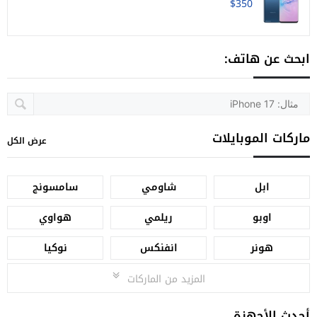
$350
ابحث عن هاتف:
ماركات الموبايلات
عرض الكل
ابل
شاومي
سامسونج
اوبو
ريلمي
هواوي
هونر
انفنكس
نوكيا
المزيد من الماركات
أحدث الأجهزة