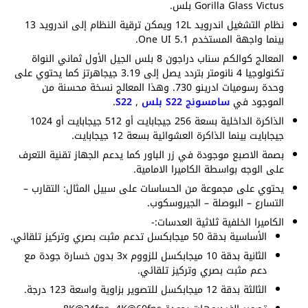
Gorilla Glass Victus بلس.
نظام التشغيل اندرويد 12L ويمكن ترقية النظام إلى اندرويد 13
بينما واجهة المستخدم One UI 5.1.
المعالج كوالكم سناب دراجون 8 بلس الجيل الأول ثماني النواة
تكنولوجيا 4 نانومتر بتردد يصل إلى 3.19 جيجاهرتز كما يحتوي على
وحدة رسوميات ادرينو 730. وهذا المعالج نسخة محسنة من
الموجود في
سامسونج S22 بلس
,
S22
.
الذاكرة الداخلية بسعة 256 جيجابايت أو 512 جيجابايت أو 1024
جيجابايت بينما الذاكرة العشوائية بسعة 12 جيجابايت.
بصمة الاصبع موجودة في زر الباور كما يدعم الجهاز تقنية التعرف
على الوجه بواسطة الكاميرا الامامية.
يحتوي على مجموعة من الحساسات على سبيل المثال: التقارب –
التسارع – البوصلة – الجيروسكوب.
الكاميرا الخلفية ثلاثية العدسات:-
الأساسية بدقة 50 ميجابكسل تدعم مثبت بصري وتركيز تلقائي.
الثانية بدقة 10 ميجابكسل للزووم 3x بدون خسارة جودة مع
دعم مثبت بصري وتركيز تلقائي.
الثالثة بدقة 12 ميجابكسل للتصوير بزاوية واسعة 123 درجة.