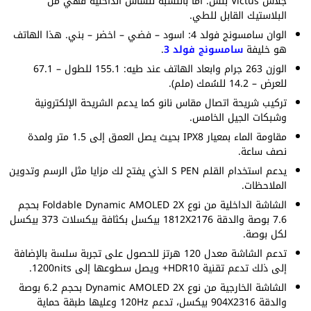
جلاس Victus بلس. اما بالنسبة للشاش الداخلية فهي من
البلاستيك القابل للطي.
الوان سامسونج فولد 4: اسود – فضي – اخضر – بني. هذا الهاتف
هو خليفة
سامسونج فولد 3
.
الوزن 263 جرام وابعاد الهاتف عند طيه: 155.1 للطول – 67.1
للعرض – 14.2 للسُمك (ملم).
تركيب شريحة اتصال مقاس نانو كما يدعم الشريحة الإلكترونية
وشبكات الجيل الخامس.
مقاومة الماء بمعيار IPX8 بحيث يصل العمق إلى 1.5 متر ولمدة
نصف ساعة.
يدعم استخدام القلم S PEN الذي يفتح لك مزايا مثل الرسم وتدوين
الملاحظات.
الشاشة الداخلية من نوع Foldable Dynamic AMOLED 2X بحجم
7.6 بوصة والدقة 1812X2176 بيكسل بكثافة بيكسلات 373 بيكسل
لكل بوصة.
تدعم الشاشة معدل 120 هرتز للحصول على تجربة سلسة بالإضافة
إلى ذلك تدعم تقنية HDR10+ ويصل سطوعها إلى 1200nits.
الشاشة الخارجية من نوع Dynamic AMOLED 2X بحجم 6.2 بوصة
والدقة 904X2316 بيكسل، تدعم 120Hz وعليها طبقة حماية