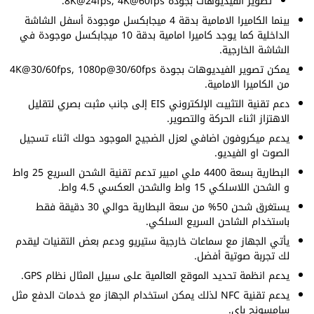
تصوير الفيديوهات بجودة 8K@24fps, 4K@60fps.
بينما الكاميرا الامامية بدقة 4 ميجابكسل موجودة أسفل الشاشة
الداخلية كما يوجد كاميرا امامية بدقة 10 ميجابكسل موجودة في
الشاشة الخارجية.
يمكن تصوير الفيديوهات بجودة 4K@30/60fps, 1080p@30/60fps
من الكاميرا الامامية.
دعم تقنية التثبيت الإلكتروني EIS إلى جانب مثبت بصري لتقليل
الاهتزاز اثناء الحركة والتصوير.
يدعم ميكروفون اضافي لعزل الضجيج الموجود حولك اثناء تسجيل
الصوت او الفيديو.
البطارية بسعة 4400 ملي امبير تدعم تقنية الشحن السريع 25 واط
و الشحن اللاسلكي 15 واط والشحن العكسي 4.5 واط.
يستغرق شحن 50% من سعة البطارية حوالي 30 دقيقة فقط
باستخدام الشاحن السريع السلكي.
يأتي الجهاز مع سماعات خارجية ستيريو ودعم بعض التقنيات ليقدم
لك تجربة صوتية أفضل.
يدعم انظمة تحديد الموقع العالمية على سبيل المثال نظام GPS.
يدعم تقنية NFC لذلك يمكن استخدام الجهاز مع خدمات الدفع مثل
سامسونج باي.