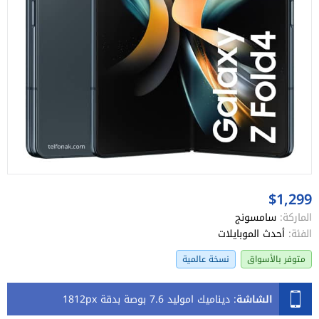
$1,299
الماركة:
سامسونج
الفئة:
أحدث الموبايلات
متوفر بالأسواق
نسخة عالمية
الشاشة
:
ديناميك اموليد 7.6 بوصة بدقة 1812px