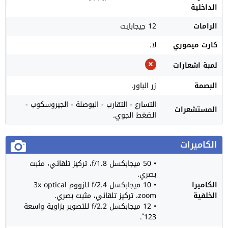
الداخلية
الرامات
12 جيجابايت
كارت ميموري
لا.
لمبة اشعارات
البصمة
زر الباور.
التسارع - التقارب - البوصلة - الجيروسكوب -
المستشعرات
الضغط الجوي.
الكاميرات
• 50 ميجابكسل f/1.8، تركيز تلقائي، مثبت
بصري.
الكاميرا
• 10 ميجابكسل f/2.4 للزووم 3x optical
الخلفية
zoom، تركيز تلقائي، مثبت بصري.
• 12 ميجابكسل f/2.2 للتصوير بزاوية واسعة
123˚.