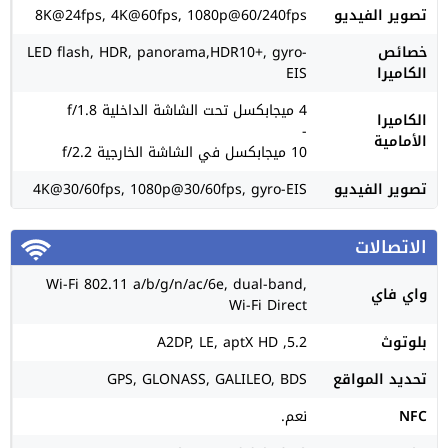
تصوير الفيديو
8K@24fps, 4K@60fps, 1080p@60/240fps
خصائص
LED flash, HDR, panorama,HDR10+, gyro-
الكاميرا
EIS
4 ميجابكسل تحت الشاشة الداخلية f/1.8
الكاميرا
-
الأمامية
10 ميجابكسل في الشاشة الخارجية f/2.2
تصوير الفيديو
4K@30/60fps, 1080p@30/60fps, gyro-EIS
الاتصالات
Wi-Fi 802.11 a/b/g/n/ac/6e, dual-band,
واي فاي
Wi-Fi Direct
بلوتوث
5.2, A2DP, LE, aptX HD
تحديد المواقع
GPS, GLONASS, GALILEO, BDS
NFC
نعم.