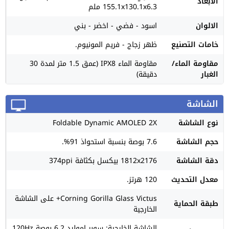
الأبعاد
155.1x130.1x6.3 ملم
الالوان
اسود - فضي - اخضر - بني
خامات التصنيع
ظهر زجاج - فريم المونيوم.
مقاومة الماء/
مقاومة الماء IPX8 (عمق 1.5 متر لمدة 30
الغبار
دقيقة)
الشاشة
نوع الشاشة
Foldable Dynamic AMOLED 2X
حجم الشاشة
7.6 بوصة بنسبة استحواذ 91%.
دقة الشاشة
1812x2176 بيكسل بكثافة 374ppi
معدل التحديث
120 هرتز.
Corning Gorilla Glass Victus+ على الشاشة
طبقة الحماية
الخارجية
الشاشة الخارجية: سوبر اموليد 6.2 بوصة 120Hz