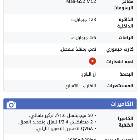
معالج
Mali-G52 MC2
الرسومات
الذاكرة
128 جيجابايت
الداخلية
الرامات
4/6 جيجابايت.
كارت ميموري
نعم، بمنفذ منفصل.
لمبة اشعارات
البصمة
زر الباور.
المستشعرات
التقارب - التسارع
الكاميرات
• 50 ميجابكسل f/1.6، تركيز تلقائي.
الكاميرا
• 2 ميجابكسل f/2.4 للعزل وتحديد العمق.
الخلفية
• QVGA لتحسين التصوير الليلي.