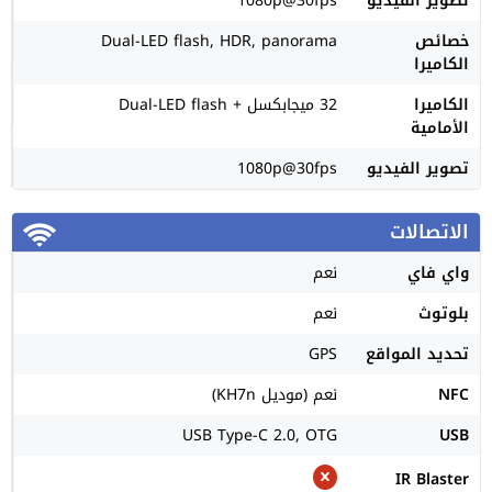
تصوير الفيديو
1080p@30fps
خصائص
Dual-LED flash, HDR, panorama
الكاميرا
الكاميرا
32 ميجابكسل + Dual-LED flash
الأمامية
تصوير الفيديو
1080p@30fps
الاتصالات
واي فاي
نعم
بلوتوث
نعم
تحديد المواقع
GPS
NFC
نعم (موديل KH7n)
USB Type-C 2.0, OTG
USB
IR Blaster