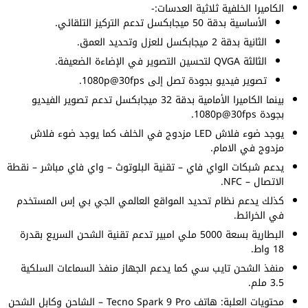
الكاميرا الخلفية ثلاثية العدسات:-
الأساسية بدقة 50 ميجابكسل تدعم التركيز التلقائي.
الثانية بدقة 2 ميجابكسل للعزل وتحديد العمق.
الثالثة QVGA لتحسين التصوير في الإضاءة الضعيفة.
تصوير فيديو بجودة تصل إلى 1080p@30fps.
بينما الكاميرا الأمامية بدقة 32 ميجابكسل تدعم تصوير الفيديو
بجودة 1080p@30fps.
يوجد ضوء فلاش LED مزدوج في الخلف كما يوجد ضوء فلاش
مزدوج في الامام.
يدعم شبكات الواي فاي – تقنية البلوتوث – واي فاي مباشر – نقطة
الاتصال – NFC.
كذلك يدعم نظام تحديد المواقع العالمي الجي بي إس المستخدم
في الخرائط.
البطارية بسعة 5000 ملي امبير تدعم تقنية الشحن السريع بقدرة
18 واط.
منفذ الشحن تايب سي كما يدعم الجهاز منفذ السماعات السلكية
3.5 ملم.
محتويات العلبة: هاتف Tecno Spark 9 Pro – الشاحن وكابل الشحن