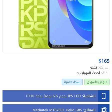
$165
الماركة:
تكنو
الفئة:
أحدث الموبايلات
متوفر بالأسواق
نسخة عالمية
الشاشة
:
IPS LCD بحجم 6.6 بوصة بدقة FHD+
المعالج
:
Mediatek MT6769Z Helio G85