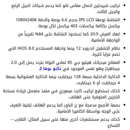
تركيب شريحتين اتصال مقاس نانو كما يدعم شبكات الجيل الرابع
والجيل الثالث.
الشاشة نوعها IPS LCD بحجم 6.6 بوصة والدقة 1080X2408
بيكسل بكثافة بيكسلات 403 بيكسل لكل بوصة.
ابعاد العرض 20:9 كما تستحوذ الشاشة على 84% تقريباً من
الواجهة الأمامية.
نظام التشغيل اندرويد 12 بينما واجهة المستخدم HiOS 8.0 التي
تضم مزايا كثيرة.
المعالج ميدياتك هيليو جي 85 ثماني النواة بتردد يصل إلى 2.0
جيجاهرتز وهو نفس الموجود في
تكنو بوفا 2
.
الذاكرة الداخلية بسعة 128 جيجابايت بينما الذاكرة العشوائية بسعة
4 جيجابايت أو 6 جيجابايت.
كذلك تستطيع تركيب كارت ميموري في منفذ منفصل لزيادة مساحة
التخزين المتوفرة على الهاتف.
بصمة الأصبع مدمجة مع زر الباور كما يدعم الهاتف تقنية التعرف
على الوجه بواسطة الكاميرا الأمامية.
كذلك يدعم مستشعرات أخرى منها على سبيل المثال: التقارب –
التسارع.