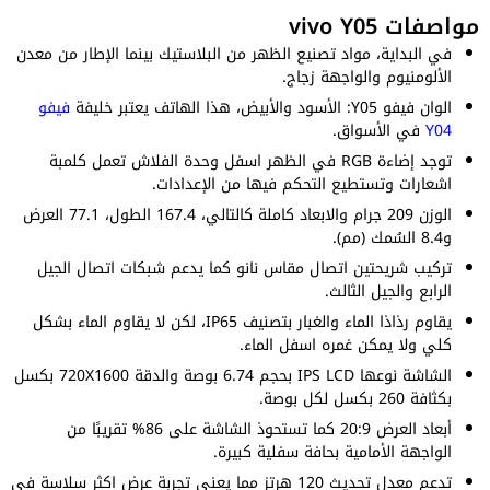
مواصفات vivo Y05
في البداية، مواد تصنيع الظهر من البلاستيك بينما الإطار من معدن
الألومنيوم والواجهة زجاج.
الوان فيفو Y05: الأسود والأبيض، هذا الهاتف يعتبر خليفة
فيفو
Y04
في الأسواق.
توجد إضاءة RGB في الظهر اسفل وحدة الفلاش تعمل كلمبة
اشعارات وتستطيع التحكم فيها من الإعدادات.
الوزن 209 جرام والابعاد كاملة كالتالي، 167.4 الطول، 77.1 العرض
و8.4 السُمك (مم).
تركيب شريحتين اتصال مقاس نانو كما يدعم شبكات اتصال الجيل
الرابع والجيل الثالث.
يقاوم رذاذا الماء والغبار بتصنيف IP65، لكن لا يقاوم الماء بشكل
كلي ولا يمكن غمره اسفل الماء.
الشاشة نوعها IPS LCD بحجم 6.74 بوصة والدقة 720X1600 بكسل
بكثافة 260 بكسل لكل بوصة.
أبعاد العرض 20:9 كما تستحوذ الشاشة على 86% تقريبًا من
الواجهة الأمامية بحافة سفلية كبيرة.
تدعم معدل تحديث 120 هرتز مما يعني تجربة عرض اكثر سلاسة في