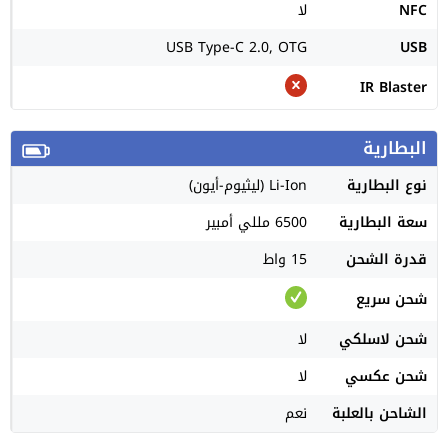
NFC
لا
USB Type-C 2.0, OTG
USB
IR Blaster
البطارية
نوع البطارية
Li-Ion (ليثيوم-أيون)
سعة البطارية
6500 مللي أمبير
قدرة الشحن
15 واط
شحن سريع
شحن لاسلكي
لا
شحن عكسي
لا
الشاحن بالعلبة
نعم