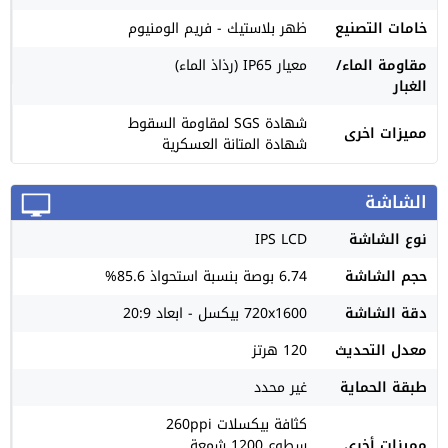
خامات التصنيع
ظهر بلاستيك - فريم الومنيوم
مقاومة الماء/
معيار IP65 (رذاذ الماء)
الغبار
شهادة SGS لمقاومة السقوط
مميزات اخرى
شهادة المتانة العسكرية
الشاشة
نوع الشاشة
IPS LCD
حجم الشاشة
6.74 بوصة بنسبة استحواذ 85.6%
دقة الشاشة
720x1600 بيكسل - ابعاد 20:9
معدل التحديث
120 هرتز
طبقة الحماية
غير محدد
كثافة بيكسلات 260ppi
مميزات أخرى
سطوع 1200 شمعة