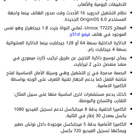
التطبيقات اليومية والألعاب.
نظام التشغيل اندرويد 16 الأحدث وقت صدور الهاتف بينما واجهة
المستخدم OriginOS 6.0 الجديدة.
المعالج Unisoc T7225، ثماني النواة بتردد 1.8 جيجاهرتز وهو نفس
الموجود في هاتف
فيفو y31d
.
الذاكرة الداخلية بسعة 64 أو 128 جيجابايت بينما الذاكرة العشوائية
بسعة 4 جيجابايت رام.
يمكن توسيع ذاكرة التخزين عن طريق تركيب كارت ميموري في
منفذ منفصل حتى 2 تيرابايت.
البصمة مدمجة في زر التشغيل وهي وسيلة الأمان الاساسية لفتح
شاشة القفل كما يدعم الجهاز تقنية التعرف على الوجه بواسطة
الكاميرا الامامية.
كذلك يدعم مستشعرات اخرى اساسية منها على سبيل المثال:
التقارب والتسارع والبوصلة.
الكاميرا الخلفية بدقة 8 ميجابكسل تدعم تسجيل الفيديو 1080
بكسل بمعدل 30 إطار في الثانية.
الكاميرا الأمامية بدقة 5 ميجابكسل موجودة داخل نوتش صغير
ويمكنها تسجيل الفيديو 720 بكسل.