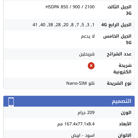
الجيل الثالث
HSDPA 850 / 900 / 2100
3G
الجيل الرابع 4G
1, 3, 5, 7, 8, 20, 28, 38, 40, 41
الجيل الخامس
لا يدعم
5G
عدد الشرائح
شريحتين
شريحة
الكترونية
نوع الشريحة
نانو Nano-SIM
التصميم
الوزن
209 جرام
الأبعاد
167.4x77.1x8.4 مم
الالوان
اسود - ابيض