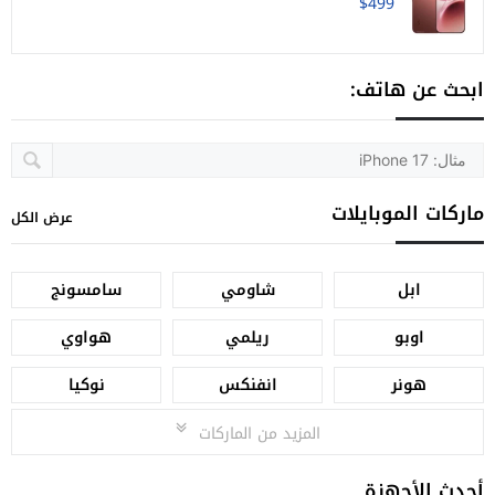
$499
ابحث عن هاتف:
ماركات الموبايلات
عرض الكل
ابل
شاومي
سامسونج
اوبو
ريلمي
هواوي
هونر
انفنكس
نوكيا
المزيد من الماركات
أحدث الأجهزة