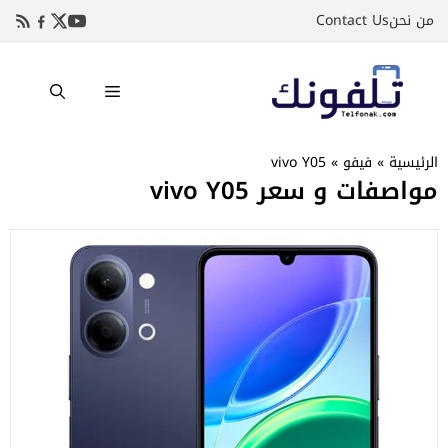
نتقل
من نحن
Contact Us
لى
لمحتوى
القائمة
الرئيسية
»
فيفو
»
vivo Y05
مواصفات و سعر vivo Y05