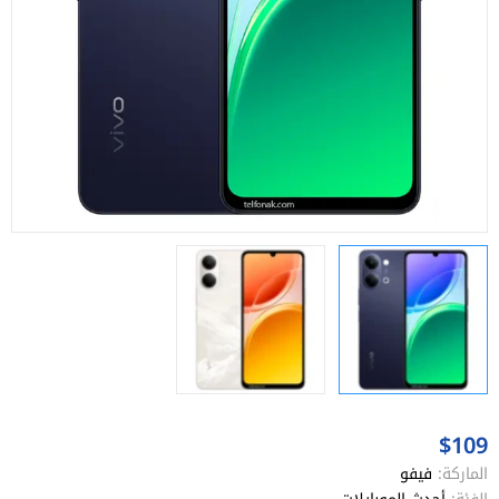
$109
الماركة:
فيفو