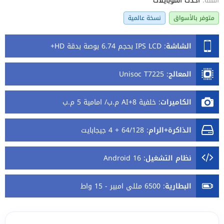
الفئة:
أحدث الموبايلات
متوفر بالأسواق
نسخة عالمية
الشاشة
:
IPS LCD بحجم 6.74 بوصة بدقة HD+
المعالج
:
Unisoc T7225
الكاميرات
:
خلفية 8+AI م.ب/ امامية 5 م.ب
الذاكرة+الرام
:
64/128 + 4 جيجابايت
نظام التشغيل
:
Android 16
البطارية
:
6500 مللي امبير - 15 واط