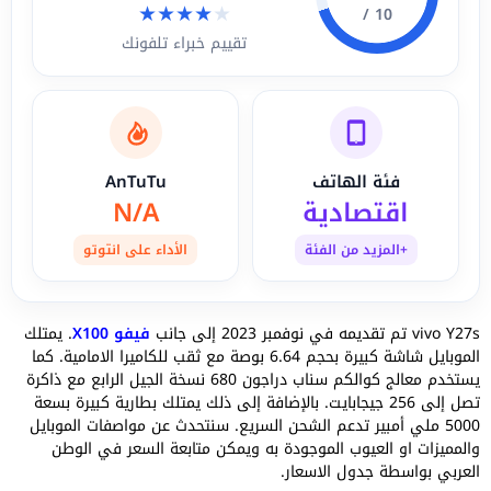
★
★
★
★
★
10 /
تقييم خبراء تلفونك
فئة الهاتف
AnTuTu
اقتصادية
N/A
+المزيد من الفئة
الأداء على انتوتو
vivo Y27s تم تقديمه في نوفمبر 2023 إلى جانب
فيفو X100
. يمتلك
الموبايل شاشة كبيرة بحجم 6.64 بوصة مع ثقب للكاميرا الامامية. كما
يستخدم معالج كوالكم سناب دراجون 680 نسخة الجيل الرابع مع ذاكرة
تصل إلى 256 جيجابايت. بالإضافة إلى ذلك يمتلك بطارية كبيرة بسعة
5000 ملي أمبير تدعم الشحن السريع. سنتحدث عن مواصفات الموبايل
والمميزات او العيوب الموجودة به ويمكن متابعة السعر في الوطن
العربي بواسطة جدول الاسعار.