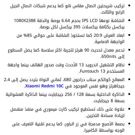
تركيب شريحتين اتصال مقاس نانو كما يدعم شبكات اتصال الجيل
الرابع والثالث.
الشاشة نوعها IPS LCD بحجم 6.64 بوصة والدقة 1080X2388
بيكسل بكثافة بيكسلات 395 بيكسل لكل بوصة.
ابعاد العرض 20:9 كما تستحوذ الشاشة على حوالي 85% من
الواجهة الامامية.
تدعم معدل تحديث 90 هرتز لتجربة اكثر سلاسة كما يصل السطوع
إلى 650nits.
نظام التشغيل اندرويد 13 الأحدث وقت صدور الهاتف بينما واجهة
المستخدم Funtouch 13.
المعالج كوالكم سناب دراجون 680، ثماني النواة بتردد يصل إلى 2.4
جيجاهرتز وهو نفس الموجود في
Xiaomi Redmi 10C
.
الذاكرة الداخلية بسعة 128 / 256 جيجابايت بينما الذاكرة العشوائية
بسعة 8 جيجابايت.
علاوة على ذلك تستطيع تركيب كارت ميموري في منفذ منفصل
لزيادة مساحة التخزين.
بصمة الأصبع مدمجة في زر الباور، كما يدعم تقنية التعرف على
الوجه بواسطة الكاميرا.