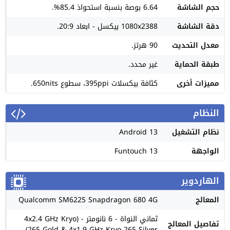
حجم الشاشة
6.64 بوصة بنسبة استحواذ 85.4%.
دقة الشاشة
1080x2388 بيكسل - ابعاد 20:9.
معدل التحديث
90 هرتز.
طبقة الحماية
غير محدد.
مميزات أخرى
كثافة بيكسلات 395ppi، سطوع 650nits.
النظام
نظام التشغيل
Android 13
الواجهة
Funtouch 13
الهاردوير
المعالج
Qualcomm SM6225 Snapdragon 680 4G
ثماني النواة - 6 نانومتر - (4x2.4 GHz Kryo
تفاصيل المعالج
265 Gold & 4x1.9 GHz Kryo 265 Silver)