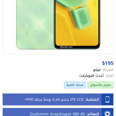
$195
الماركة:
فيفو
الفئة:
أحدث الموبايلات
متوفر بالأسواق
نسخة عالمية
الشاشة
:
IPS LCD بحجم 6.64 بوصة بدقة FHD+
المعالج
:
Qualcomm Snapdragon 680 4G