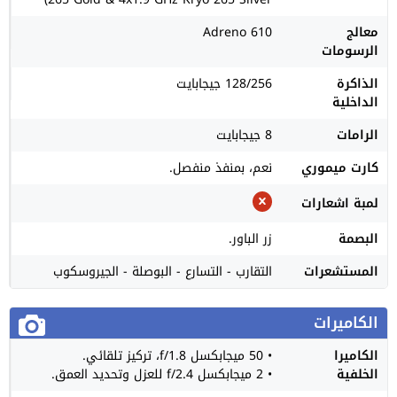
معالج
Adreno 610
الرسومات
الذاكرة
128/256 جيجابايت
الداخلية
الرامات
8 جيجابايت
كارت ميموري
نعم، بمنفذ منفصل.
لمبة اشعارات
البصمة
زر الباور.
المستشعرات
التقارب - التسارع - البوصلة - الجيروسكوب
الكاميرات
الكاميرا
• 50 ميجابكسل f/1.8، تركيز تلقائي.
الخلفية
• 2 ميجابكسل f/2.4 للعزل وتحديد العمق.