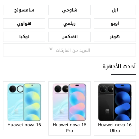
ابل
شاومي
سامسونج
اوبو
ريلمي
هواوي
هونر
انفنكس
نوكيا
المزيد من الماركات
أحدث الأجهزة
Huawei nova 16
Huawei nova 16
Huawei nova 16
Pro
Ultra