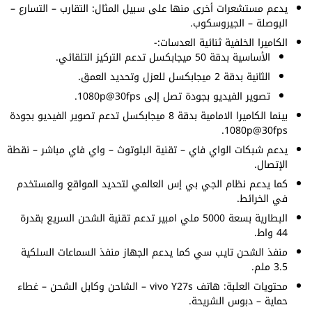
يدعم مستشعرات أخرى منها على سبيل المثال: التقارب – التسارع –
البوصلة – الجيروسكوب.
الكاميرا الخلفية ثنائية العدسات:-
الأساسية بدقة 50 ميجابكسل تدعم التركيز التلقائي.
الثانية بدقة 2 ميجابكسل للعزل وتحديد العمق.
تصوير الفيديو بجودة تصل إلى 1080p@30fps.
بينما الكاميرا الامامية بدقة 8 ميجابكسل تدعم تصوير الفيديو بجودة
1080p@30fps.
يدعم شبكات الواي فاي – تقنية البلوتوث – واي فاي مباشر – نقطة
الإتصال.
كما يدعم نظام الجي بي إس العالمي لتحديد المواقع والمستخدم
في الخرائط.
البطارية بسعة 5000 ملي امبير تدعم تقنية الشحن السريع بقدرة
44 واط.
منفذ الشحن تايب سي كما يدعم الجهاز منفذ السماعات السلكية
3.5 ملم.
محتويات العلبة: هاتف vivo Y27s – الشاحن وكابل الشحن – غطاء
حماية – دبوس الشريحة.