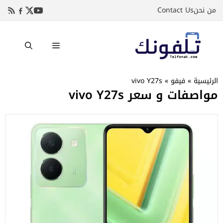
نتقل
من نحن
Contact Us
لى
لمحتوى
القائمة
الرئيسية
»
فيفو
»
vivo Y27s
مواصفات و سعر vivo Y27s