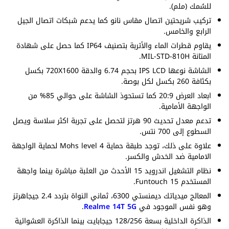
للسُمك (ملم).
تركيب شريحتين اتصال مقاس نانو كما يدعم شبكات اتصال الجيل
الرابع والخامس.
يقاوم قطرات الماء والأتربة بتصنيف IP64 كما حصل على شهادة
المتانة MIL-STD-810H.
الشاشة نوعها IPS LCD بحجم 6.74 والدقة 720X1600 بكسل
بكثافة 260 بكسل لكل بوصة.
ابعاد العرض 20:9 كما تستحوذ الشاشة على حوالي 85% من
الواجهة الأمامية.
تدعم معدل تحديث 90 هرتز لتحصل على تجربة اكثر سلاسة ويصل
السطوع إلى 700 نتس.
علاوة على ذلك، توجد طبقة حماية Mohs level 4 لحماية الواجهة
الامامية ضد الخدش والكسر.
نظام التشغيل اندرويد 15 الأحدث من العلبة مباشرة بينما واجهة
المستخدم Funtouch 15.
المعالج ميدياتك ديمنستي 6300، ثماني النواة بتردد 2.4 جيجاهرتز
وهو نفس الموجود في
Realme 14T 5G
.
الذاكرة الداخلية بسعة 128/256 جيجابايت بينما الذاكرة العشوائية