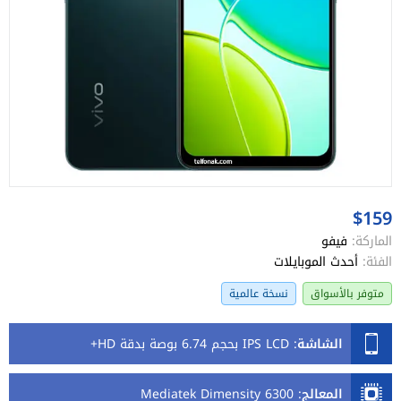
$159
الماركة:
فيفو
الفئة:
أحدث الموبايلات
متوفر بالأسواق
نسخة عالمية
الشاشة
:
IPS LCD بحجم 6.74 بوصة بدقة HD+
المعالج
:
Mediatek Dimensity 6300