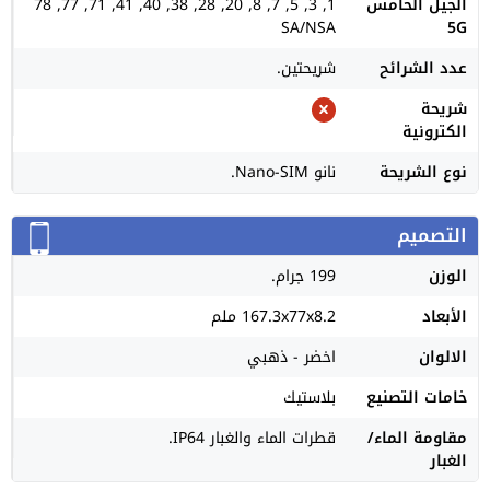
الجيل الخامس
1, 3, 5, 7, 8, 20, 28, 38, 40, 41, 71, 77, 78
SA/NSA
5G
عدد الشرائح
شريحتين.
شريحة
الكترونية
نوع الشريحة
نانو Nano-SIM.
التصميم
الوزن
199 جرام.
الأبعاد
167.3x77x8.2 ملم
الالوان
اخضر - ذهبي
خامات التصنيع
بلاستيك
مقاومة الماء/
قطرات الماء والغبار IP64.
الغبار