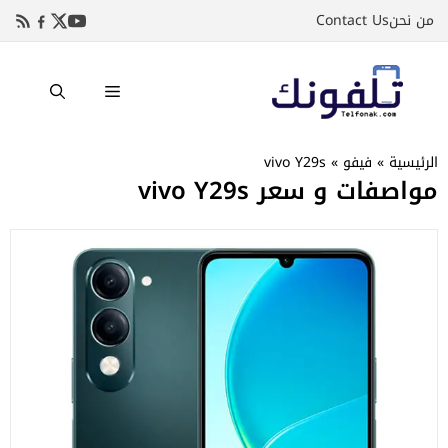
نتقل
من نحن
Contact Us
لى
لمحتوى
القائمة
الرئيسية
»
فيفو
»
vivo Y29s
مواصفات و سعر vivo Y29s