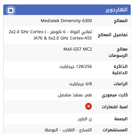
الهاردوير
المعالج
Mediatek Dimensity 6300
ثماني النواة - 6 نانومتر - (2x2.4 GHz Cortex-
تفاصيل المعالج
A76 & 6x2.0 GHz Cortex-A55)
معالج
Mali-G57 MC2
الرسومات
الذاكرة
128/256 جيجابايت
الداخلية
الرامات
6/8 جيجابايت
كارت ميموري
نعم، بمنفذ منفصل.
لمبة اشعارات
البصمة
زر الباور.
المستشعرات
التسارع - التقارب - البوصلة