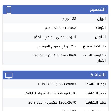
التصميم
الوزن
188 جرام
الأبعاد
152.8x71.5x8.2 ملم
الالوان
اسود - فضي - وردي - اخضر
خامات التصنيع
ظهر زجاج - فريم المونيوم.
مقاومة الماء/
IP68 (عمق 1.5 متر لمدة 30د).
الغبار
الشاشة
نوع الشاشة
LTPO OLED, 68B colors
حجم الشاشة
6.36 بوصة بنسبة استحواذ 89.3%.
دقة الشاشة
1200x2670 بيكسل - ابعاد 20:9