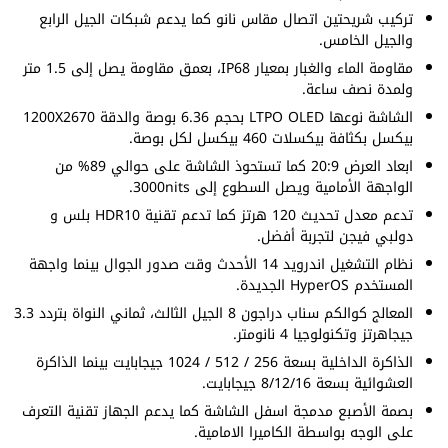
تركيب شريحتين اتصال مقاس نانو كما يدعم شبكات الجيل الرابع
والجيل الخامس.
مقاومة الماء والغبار بمعيار IP68، بعمق مقاومة يصل إلى 1.5 متر
ولمدة نصف ساعة.
الشاشة نوعها LTPO OLED بحجم 6.36 بوصة والدقة 1200X2670
بيكسل بكثافة بيكسلات 460 بيكسل لكل بوصة.
ابعاد العرض 20:9 كما تستحوذ الشاشة على حوالي 89% من
الواجهة الأمامية ويصل السطوع إلى 3000nits.
تدعم معدل تحديث 120 هرتز كما تدعم تقنية HDR10 بلس و
دولبي فيجن لتجربة أفضل.
نظام التشغيل اندرويد 14 الأحدث وقت صدور الجوال بينما واجهة
المستخدم HyperOS الجديدة.
المعالج كوالكم سناب دراجون 8 الجيل الثالث، ثماني النواة بتردد 3.3
جيجاهرتز وتكنولوجيا 4 نانومتر.
الذاكرة الداخلية بسعة 256 / 512 / 1024 جيجابايت بينما الذاكرة
العشوائية بسعة 8/12/16 جيجابايت.
بصمة الأصبع مدمجة اسفل الشاشة كما يدعم الجهاز تقنية التعرف
على الوجه بواسطة الكاميرا الامامية.