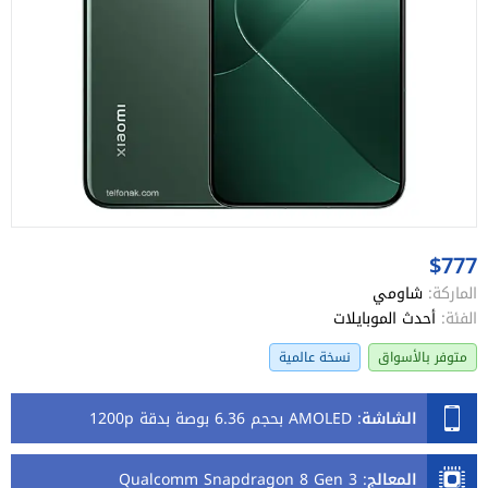
$777
الماركة:
شاومي
الفئة:
أحدث الموبايلات
متوفر بالأسواق
نسخة عالمية
الشاشة
:
AMOLED بحجم 6.36 بوصة بدقة 1200p
المعالج
:
Qualcomm Snapdragon 8 Gen 3