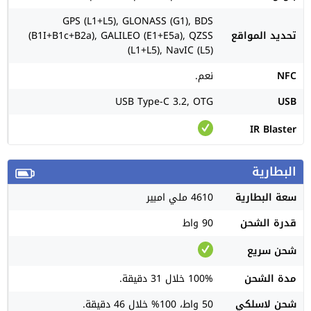
GPS (L1+L5), GLONASS (G1), BDS
تحديد المواقع
(B1I+B1c+B2a), GALILEO (E1+E5a), QZSS
(L1+L5), NavIC (L5)
NFC
نعم.
USB Type-C 3.2, OTG
USB
IR Blaster
البطارية
سعة البطارية
4610 ملي امبير
قدرة الشحن
90 واط
شحن سريع
مدة الشحن
100% خلال 31 دقيقة.
شحن لاسلكي
50 واط، 100% خلال 46 دقيقة.