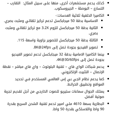
كذلك يدعم مستشعرات أخرى، منها على سبيل المثال: التقارب –
التسارع – البوصلة – الجيروسكوب.
الكاميرا الخلفية ثلاثية العدسات:-
الاساسية بدقة 50 ميجابكسل تدعم تركيز تلقائي ومثبت بصري.
الثانية بدقة 50 ميجابكسل للزوم 3.2X مع تركيز تلقائي ومثبت
بصري.
الثالثة بدقة 50 ميجابكسل للتصوير بزاوية واسعة 115.
تصوير الفيديو بجودة تصل إلى 8K@24fps.
بينما الكاميرا الامامية بدقة 32 ميجابكسل تدعم تصوير الفيديو
بجودة تصل إلى 4K@30/60fps.
يدعم شبكات الواي فاي – تقنية البلوتوث – واي فاي مباشر – نقطة
الإتصال – التثبيت الإلكتروني.
كما يدعم نظام الجي بي إس العالمي المستخدم في تحديد
المواقع وتطبيق الخرائط.
يمتلك الجوال سماعات ستيريو للصوت الخارجي من أجل تقديم تجربة
صوتية أفضل.
البطارية بسعة 4610 ملي امبير تدعم تقنية الشحن السريع بقدرة
90 واط واللاسلكي بقدرة 50 واط.