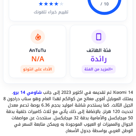
★
★
★
★
★
10 /
تقييم خبراء تلفونك
فئة الهاتف
AnTuTu
رائدة
N/A
+المزيد من الفئة
الأداء على انتوتو
Xiaomi 14 تم تقديمه في اكتوبر 2023 إلى جانب
شاومي 14 برو
.
يمتلك الموبايل أقوى معالج من كوالكم لهذا العام وهو سناب دراجون 8
الجيل الثالث. كما يستخدم شاشة اموليد بحجم 6.36 بوصة تدعم معدل
تحديث 120 هرتز. بالإضافة إلى ذلك يأتي مع ثلاث كاميرات خلفية بدقة
50 ميجابكسل والأمامية بدقة 32 ميجابكسل. سنتحدث عن مواصفات
الجوال والمميزات او العيوب الموجودة به ويمكن متابعة السعر في
الوطن العربي بواسطة جدول الأسعار.