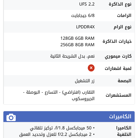
نوع الذاكرة
UFS 2.2
الرامات
6/8 جيجابايت
نوع الرام
LPDDR4X
128GB 6GB RAM
خيارات الذاكرة
256GB 8GB RAM
كارت ميموري
نعم، بدل الشريحة الثانية
لمبة اشعارات
البصمة
زر التشغيل
التقارب (افتراضي) - التسارع - البوصلة -
المستشعرات
الجيروسكوب
الكاميرات
الكاميرا
• 50 ميجابكسل f/1.8، تركيز تلقائي
الخلفية
• 2 ميجابكسل f/2.2 للعزل وتحديد العمق