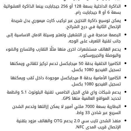
الذاكرة الداخلية بسعة 128 أو 256 جيجابايت بينما الذاكرة العشوائية
بسعة 6 أو 8 جيجابايت رام.
يمكن توسيع ذاكرة التخزين عبر تركيب كارت ميموري بدل شريحة
الإتصال الثانية في درج الشرائح.
البصمة مدمجة في زر التشغيل وتعتبر وسيلة الامان الاساسية إلى
جانب تقنية التعرف على الوجه.
يدعم الهاتف مستشعرات اخرى منها مثلًا التقارب والتسارع والضوء
والبوصلة والجيروسكوب.
الكاميرا الخلفية بدقة 50 ميجابكسل تدعم تركيز تلقائي ويمكنها
تسجيل الفيديو 1080 بكسل.
الكاميرا الأمامية بدقة 8 ميجابكسل موجودة داخل ثقب ويمكنها
تسجيل الفيديو 1080 بكسل.
يدعم شبكات واي فاي الجيل الخامس، تقنية البلوتوث 5.1 وانظمة
تحديد المواقع العالمية منها GPS.
البطارية بسعة 7000 مللي أمبير لا يمكن إزالتها وتدعم الشحن
السريع عبر شاحن 33 واط.
منفذ الشحن تايب سي 2.0 يدعم OTG والهاتف مزود بتقنية
الإتصال قريب المدى NFC.