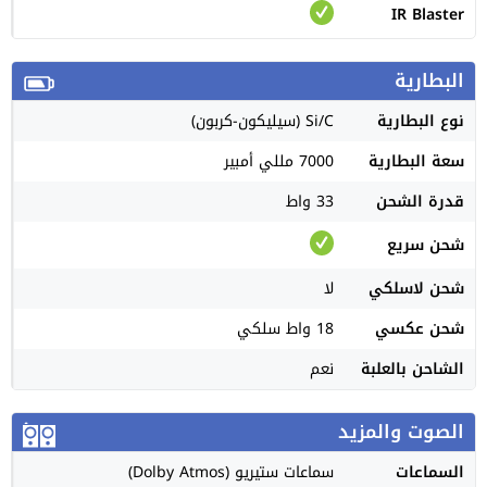
IR Blaster
البطارية
نوع البطارية
Si/C (سيليكون-كربون)
سعة البطارية
7000 مللي أمبير
قدرة الشحن
33 واط
شحن سريع
شحن لاسلكي
لا
شحن عكسي
18 واط سلكي
الشاحن بالعلبة
نعم
الصوت والمزيد
السماعات
سماعات ستيريو (Dolby Atmos)