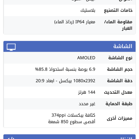
خامات التصنيع
بلاستيك
مقاومة الماء/
معيار IP64 (رذاذ الماء)
الغبار
الشاشة
نوع الشاشة
AMOLED
حجم الشاشة
6.9 بوصة بنسبة استحواذ 85.8%
دقة الشاشة
1080x2392 بيكسل - ابعاد 20:9
معدل التحديث
144 هرتز
طبقة الحماية
غير محدد
كثافة بيكسلات 374ppi
مميزات أخرى
أقصى سطوع 850 شمعة