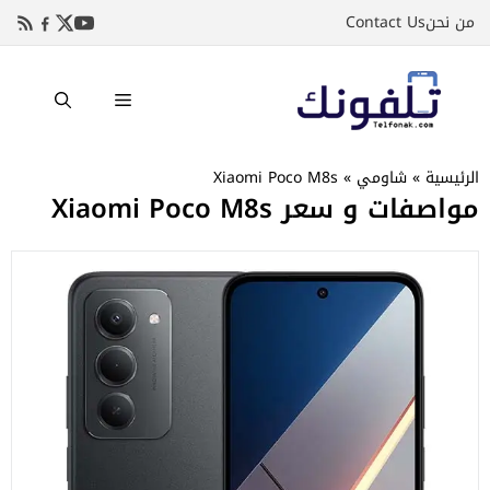
نتقل
من نحن
Contact Us
لى
لمحتوى
القائمة
الرئيسية
»
شاومي
»
Xiaomi Poco M8s
مواصفات و سعر Xiaomi Poco M8s