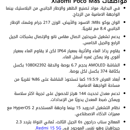
مواصفات Xiaomi Poco M8s
في البداية، مواد تصنيع الظهر والإطار الجانبي من البلاستيك بينما
الواجهة الامامية من الزجاج.
الوان بوكو M8s: الاسود والأبيض، الوزن 217 جرام وسُمك الإطار
الجانبي 8.4 مم تقريبًا.
يدعم تشغيل شريحتين اتصال مقاس نانو والإتصال بشبكات الجيل
الرابع والجيل الخامس.
يقاوم رذاذ الماء والأتربة بمعيار IP64 لكن لا يقاوم الماء بمعيار
أقوى ولا يمكن غمره أسفل الماء.
الشاشة AMOLED بحجم 6.7 بوصة والدقة 1080X2392 بكسل
بكثافة 374 بكسل لكل بوصة.
أبعاد العرض 19.5:9 كما تستحوذ الشاشة على 86% تقريبًا من
مساحة الواجهة الامامية.
تدعم معدل تحديث 144 هرتز للحصول على تجربة اكثر سلاسة
ويمكن ضبط المعدل يدويًا من الإعدادات.
نظام التشغيل اندرويد 15 بينما واجهة المستخدم HyperOS 2 مع
مميزات الذكاء الاصطناعي.
المعالج سناب دراجون 6s الجيل الثالث، ثماني النواة بتردد 2.3
جيجاهرتز وهو نفس الموجود في
Redmi 15 5G
.