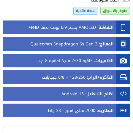
الفئة:
أحدث الموبايلات
متوفر بالأسواق
نسخة عالمية
الشاشة
:
AMOLED بحجم 6.9 بوصة بدقة FHD+
المعالج
:
Qualcomm Snapdragon 6s Gen 3
الكاميرات
:
خلفية 50+2 م.ب/ امامية 8 م.ب
الذاكرة+الرام
:
128/256 + 6/8 جيجابايت
نظام التشغيل
:
Android 15
البطارية
:
7000 مللي امبير - 33 واط