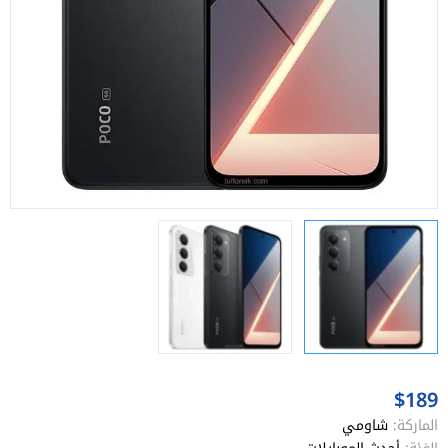
$189
الماركة:
شاومي