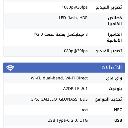
تصوير الفيديو
1080p@30fps
خصائص
LED flash, HDR
الكاميرا
الكاميرا
8 ميجابكسل بفتحة عدسة f/2.0
الأمامية
تصوير الفيديو
1080p@30fps
الاتصالات
واي فاي
Wi-Fi, dual-band, Wi-Fi Direct
بلوتوث
5.1, A2DP, LE
تحديد المواقع
GPS, GALILEO, GLONASS, BDS
NFC
نعم
USB Type-C 2.0, OTG
USB