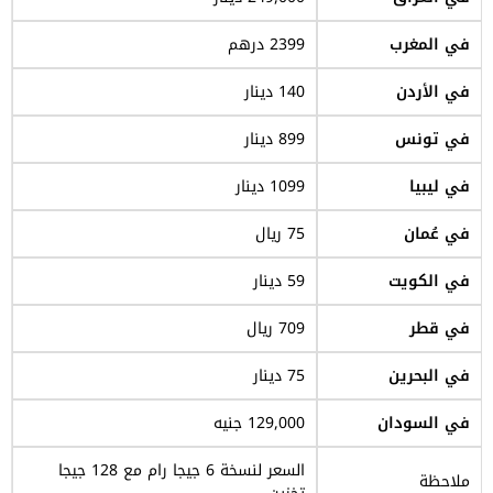
في المغرب
2399 درهم
في الأردن
140 دينار
في تونس
899 دينار
في ليبيا
1099 دينار
في عُمان
75 ريال
في الكويت
59 دينار
في قطر
709 ريال
في البحرين
75 دينار
في السودان
129,000 جنيه
السعر لنسخة 6 جيجا رام مع 128 جيجا
ملاحظة