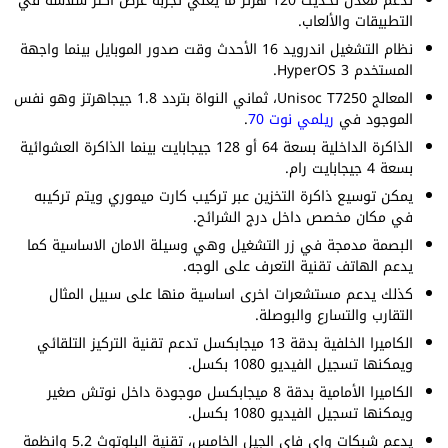
تدعم معدل تحديث 120 هرتز ما يعني تجربة عرض اكثر سلاسة في
التطبيقات والألعاب.
نظام التشغيل اندرويد 16 الأحدث وقت صدور الموبايل بينما واجهة
المستخدم HyperOS 3.
المعالج Unisoc T7250، ثماني النواة بتردد 1.8 جيجاهرتز وهو نفس
الموجود في
ريلمي نوت 70
.
الذاكرة الداخلية بسعة 64 أو 128 جيجابايت بينما الذاكرة العشوائية
بسعة 4 جيجابايت رام.
يمكن توسيع ذاكرة التخزين عبر تركيب كارت ميموري ويتم تركيبه
في مكان مخصص داخل درج الشرائح.
البصمة مدمجة في زر التشغيل وهي وسيلة الامان الاساسية كما
يدعم الهاتف تقنية التعرف على الوجه.
كذلك يدعم مستشعرات اخرى اساسية منها على سبيل المثال
التقارب والتسارع والبوصلة.
الكاميرا الخلفية بدقة 13 ميجابكسل تدعم تقنية التركيز التلقائي
ويمكنها تسجيل الفيديو 1080 بكسل.
الكاميرا الأمامية بدقة 8 ميجابكسل موجودة داخل نوتش صغير
ويمكنها تسجيل الفيديو 1080 بكسل.
يدعم شبكات واي فاي الجيل الخامس، تقنية البلوتوث 5.2 وانظمة