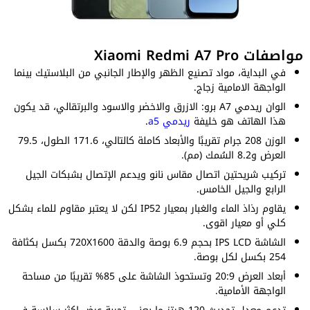
مواصفات Xiaomi Redmi A7 Pro
في البداية، مواد تصنيع الظهر والإطار الجانبي من البلاستيك بينما
الواجهة الامامية زجاج.
الوان ريدمي A7 برو: الازرق والاخضر والاسود والبرتقالي، قد يكون
هذا الهاتف هو خليفة
ريدمي a5
.
الوزن 208 جرام تقريبًا والأبعاد كاملة كالتالي، 171.6 الطول، 79.5
العرض و8.2 السُمك (مم).
تركيب شريحتين اتصال مقاس نانو ويدعم الإتصال بشبكات الجيل
الرابع والجيل الخامس.
يقاوم رذاذ الماء والغبار بمعيار IP52 لكن لا يعتبر مقاوم للماء بشكل
كلي أو معيار اقوى.
الشاشة IPS LCD بحجم 6.9 بوصة والدقة 720X1600 بكسل بكثافة
254 بكسل لكل بوصة.
أبعاد العرض 20:9 وتستحوذ الشاشة على 85% تقريبًا من مساحة
الواجهة الأمامية.