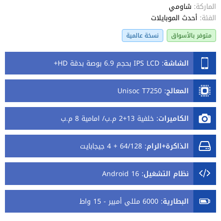
الماركة:
شاومي
الفئة:
أحدث الموبايلات
متوفر بالأسواق
نسخة عالمية
الشاشة
:
IPS LCD بحجم 6.9 بوصة بدقة HD+
المعالج
:
Unisoc T7250
الكاميرات
:
خلفية 13+2 م.ب/ امامية 8 م.ب
الذاكرة+الرام
:
64/128 + 4 جيجابايت
نظام التشغيل
:
Android 16
البطارية
:
6000 مللي أمبير - 15 واط