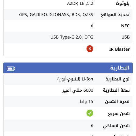
بلوتوث
5.2, A2DP, LE
تحديد المواقع
GPS, GALILEO, GLONASS, BDS, QZSS
NFC
لا
USB Type-C 2.0, OTG
USB
IR Blaster
البطارية
نوع البطارية
Li-Ion (ليثيوم-أيون)
سعة البطارية
6000 مللي أمبير
قدرة الشحن
15 واط
شحن سريع
شحن لاسلكي
لا