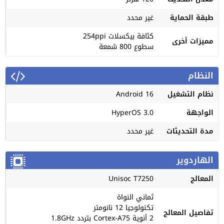
طبقة الحماية
غير محدد
كثافة بيكسلات 254ppi
مميزات أخرى
سطوع 800 شمعة
النظام
نظام التشغيل
Android 16
الواجهة
HyperOS 3.0
مدة التحديثات
غير محدد
الهاردوير
المعالج
Unisoc T7250
ثماني النواة
تكنولوجيا 12 نانومتر
تفاصيل المعالج
2 أنوية Cortex-A75 بتردد 1.8GHz