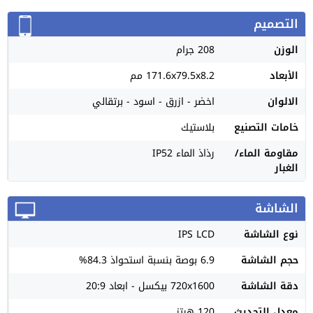
التصميم
الوزن
208 جرام
الأبعاد
171.6x79.5x8.2 مم
الالوان
اخضر - ازرق - اسود - برتقالي
خامات التصنيع
بلاستيك
مقاومة الماء/
رذاذ الماء IP52
الغبار
الشاشة
نوع الشاشة
IPS LCD
حجم الشاشة
6.9 بوصة بنسبة استحواذ 84.3%
دقة الشاشة
720x1600 بيكسل - ابعاد 20:9
معدل التحديث
120 هرتز