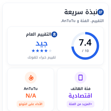
نبذة سريعة
التقييم، الفئة و AnTuTu.
التقييم العام
7.4
جيد
★
★
★
★
★
10 /
تقييم خبراء تلفونك
فئة الهاتف
AnTuTu
اقتصادية
N/A
+المزيد من الفئة
الأداء على انتوتو