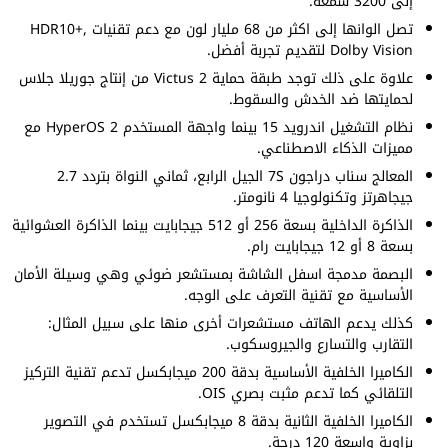
إلى 3200 شمعة.
تصل الوانها إلى اكثر من 68 مليار لون مع دعم تقنيات HDR10+,
Dolby Vision لتقديم تجربة أفضل.
علاوة على ذلك توجد طبقة حماية Victus 2 من إنتاج جوريلا جلاس
لحمايتها ضد الخدش والسقوط.
نظام التشغيل اندرويد 15 بينما واجهة المستخدم HyperOS 2 مع
مميزات الذكاء الاصطناعي.
المعالج سناب دراجون 7S الجيل الرابع، ثماني النواة بتردد 2.7
جيجاهرتز وتكنولوجيا 4 نانومتر.
الذاكرة الداخلية بسعة 256 أو 512 جيجابايت بينما الذاكرة العشوائية
بسعة 8 أو 12 جيجابايت رام.
البصمة مدمجة اسفل الشاشة بمستشعر ضوئي وهي وسيلة الأمان
الأساسية مع تقنية التعرف على الوجه.
كذلك يدعم الهاتف مستشعرات أخرى منها على سبيل المثال:
التقارب والتسارع والجيروسكوب.
الكاميرا الخلفية الأساسية بدقة 200 ميجابكسل تدعم تقنية التركيز
التلقائي كما تدعم مثبت بصري OIS.
الكاميرا الخلفية الثانية بدقة 8 ميجابكسل تستخدم في التصوير
بزاوية واسعة 120 درجة.