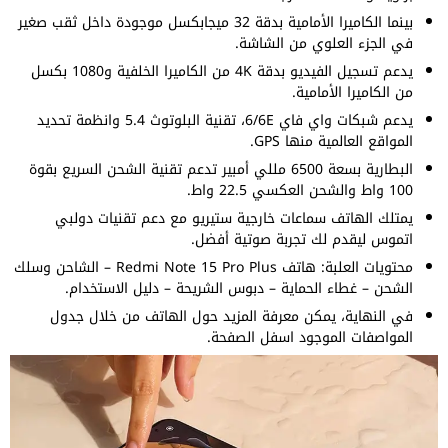
بينما الكاميرا الأمامية بدقة 32 ميجابكسل موجودة داخل ثقب صغير
في الجزء العلوي من الشاشة.
يدعم تسجيل الفيديو بدقة 4K من الكاميرا الخلفية و1080 بكسل
من الكاميرا الأمامية.
يدعم شبكات واي فاي 6/6E، تقنية البلوتوث 5.4 وانظمة تحديد
المواقع العالمية منها GPS.
البطارية بسعة 6500 مللي أمبير تدعم تقنية الشحن السريع بقوة
100 واط والشحن العكسي 22.5 واط.
يمتلك الهاتف سماعات خارجية ستيريو مع دعم تقنيات دولبي
اتموس ليقدم لك تجربة صوتية أفضل.
محتويات العلبة: هاتف Redmi Note 15 Pro Plus – الشاحن وسلك
الشحن – غطاء الحماية – دبوس الشريحة – دليل الاستخدام.
في النهاية، يمكن معرفة المزيد حول الهاتف من خلال جدول
المواصفات الموجود اسفل الصفحة.