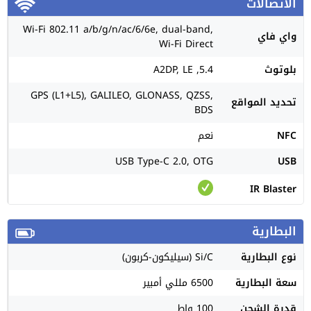
الاتصالات
Wi-Fi 802.11 a/b/g/n/ac/6/6e, dual-band,
واي فاي
Wi-Fi Direct
بلوتوث
5.4, A2DP, LE
GPS (L1+L5), GALILEO, GLONASS, QZSS,
تحديد المواقع
BDS
NFC
نعم
USB Type-C 2.0, OTG
USB
IR Blaster
البطارية
نوع البطارية
Si/C (سيليكون-كربون)
سعة البطارية
6500 مللي أمبير
قدرة الشحن
100 واط