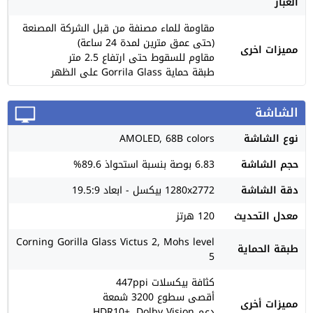
الغبار
مقاومة للماء مصنفة من قبل الشركة المصنعة
(حتى عمق مترين لمدة 24 ساعة)
مميزات اخرى
مقاوم للسقوط حتى ارتفاع 2.5 متر
طبقة حماية Gorrila Glass على الظهر
الشاشة
نوع الشاشة
AMOLED, 68B colors
حجم الشاشة
6.83 بوصة بنسبة استحواذ 89.6%
دقة الشاشة
1280x2772 بيكسل - ابعاد 19.5:9
معدل التحديث
120 هرتز
Corning Gorilla Glass Victus 2, Mohs level
طبقة الحماية
5
كثافة بيكسلات 447ppi
أقصى سطوع 3200 شمعة
مميزات أخرى
دعم HDR10+, Dolby Vision