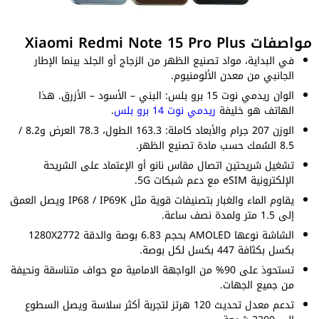
مواصفات Xiaomi Redmi Note 15 Pro Plus
في البداية، مواد تصنيع الظهر من الزجاج أو الجلد بينما الإطار
الجانبي من معدن الألومنيوم.
الوان ريدمي نوت 15 برو بلس: البني – الأسود – الأزرق. هذا
الهاتف هو خليفة
ريدمي نوت 14 برو بلس
.
الوزن 207 جرام والأبعاد كاملة: 163.3 الطول، 78.3 العرض و8.2 /
8.5 السُمك حسب مادة تصنيع الظهر.
تشغيل شريحتين اتصال مقاس نانو أو الإعتماد على الشريحة
الإلكترونية eSIM مع دعم شبكات 5G.
يقاوم الماء والغبار بتصنيفات قوية مثل IP68 / IP69K ويصل العمق
إلى 1.5 متر ولمدة نصف ساعة.
الشاشة نوعها AMOLED بحجم 6.83 بوصة والدقة 1280X2772
بكسل بكثافة 447 بكسل لكل بوصة.
تستحوذ على 90% من الواجهة الامامية مع حواف متناسقة ونحيفة
من جميع الجهات.
تدعم معدل تحديث 120 هرتز لتجربة أكثر سلاسة ويصل السطوع