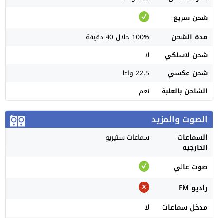
شحن سريع
مدة الشحن
100% خلال 40 دقيقة
شحن لاسلكي
لا
شحن عكسي
22.5 واط
الشاحن بالعلبة
نعم
الصوت والمزيد
السماعات
سماعات ستيريو
الخارجية
صوت عالي
راديو FM
مدخل سماعات
لا