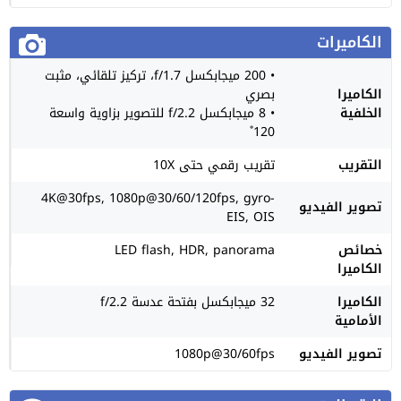
الكاميرات
• 200 ميجابكسل f/1.7، تركيز تلقائي، مثبت
الكاميرا
بصري
الخلفية
• 8 ميجابكسل f/2.2 للتصوير بزاوية واسعة
120˚
التقريب
تقريب رقمي حتى 10X
4K@30fps, 1080p@30/60/120fps, gyro-
تصوير الفيديو
EIS, OIS
خصائص
LED flash, HDR, panorama
الكاميرا
الكاميرا
32 ميجابكسل بفتحة عدسة f/2.2
الأمامية
تصوير الفيديو
1080p@30/60fps