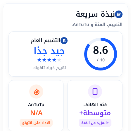
نبذة سريعة
التقييم، الفئة و AnTuTu.
التقييم العام
8.6
جيد جدًا
★
★
★
★
★
10 /
تقييم خبراء تلفونك
فئة الهاتف
AnTuTu
متوسطة+
N/A
+المزيد من الفئة
الأداء على انتوتو