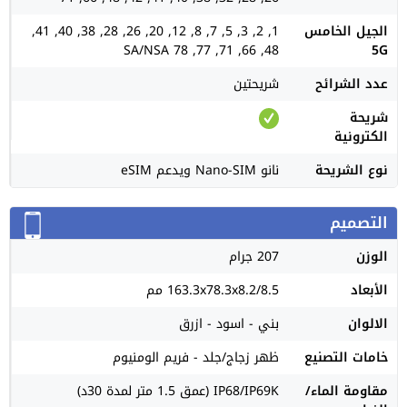
الجيل الخامس
1, 2, 3, 5, 7, 8, 12, 20, 26, 28, 38, 40, 41,
48, 66, 71, 77, 78 SA/NSA
5G
عدد الشرائح
شريحتين
شريحة
الكترونية
نوع الشريحة
نانو Nano-SIM ويدعم eSIM
التصميم
الوزن
207 جرام
الأبعاد
163.3x78.3x8.2/8.5 مم
الالوان
بني - اسود - ازرق
خامات التصنيع
ظهر زجاج/جلد - فريم الومنيوم
مقاومة الماء/
IP68/IP69K (عمق 1.5 متر لمدة 30د)