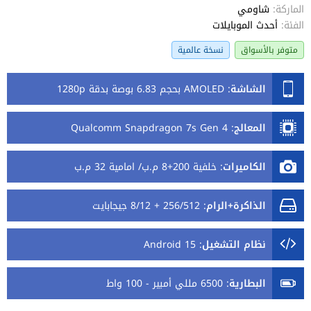
الماركة:
شاومي
الفئة:
أحدث الموبايلات
متوفر بالأسواق
نسخة عالمية
الشاشة
:
AMOLED بحجم 6.83 بوصة بدقة 1280p
المعالج
:
Qualcomm Snapdragon 7s Gen 4
الكاميرات
:
خلفية 200+8 م.ب/ امامية 32 م.ب
الذاكرة+الرام
:
256/512 + 8/12 جيجابايت
نظام التشغيل
:
Android 15
البطارية
:
6500 مللي أمبير - 100 واط