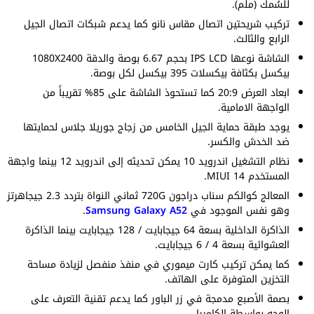
للسُمك (ملم).
تركيب شريحتين اتصال مقاس نانو كما يدعم شبكات اتصال الجيل
الرابع والثالث.
الشاشة نوعها IPS LCD بحجم 6.67 بوصة والدقة 1080X2400
بيكسل بكثافة بيكسلات 395 بيكسل لكل بوصة.
ابعاد العرض 20:9 كما تستحوذ الشاشة على 85% تقريباً من
الواجهة الامامية.
يوجد طبقة حماية الجيل الخامس من زجاج جوريلا جلاس لحمايتها
ضد الخدش والكسر.
نظام التشغيل اندرويد 10 يمكن تحديثه إلى اندرويد 12 بينما واجهة
المستخدم MIUI 14.
المعالج كوالكم سناب دراجون 720G ثماني النواة بتردد 2.3 جيجاهرتز
وهو نفس الموجود في
Samsung Galaxy A52
.
الذاكرة الداخلية بسعة 64 جيجابايت / 128 جيجابايت بينما الذاكرة
العشوائية بسعة 4 / 6 جيجابايت.
كما يمكن تركيب كارت ميموري في منفذ منفصل لزيادة مساحة
التخزين المتوفرة على الهاتف.
بصمة الأصبع مدمجة في زر الباور كما يدعم تقنية التعرف على
الوجه بواسطة الكاميرا.