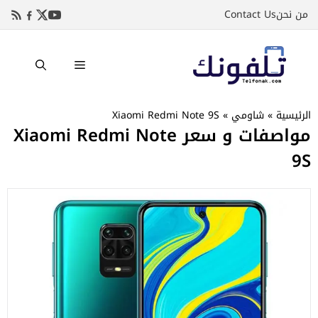
نتقل
من نحن
Contact Us
لى
لمحتوى
القائمة
الرئيسية
»
شاومي
»
Xiaomi Redmi Note 9S
مواصفات و سعر Xiaomi Redmi Note
9S