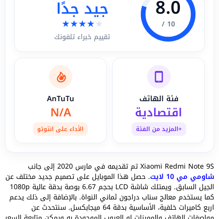
8.0
جيد جدًا
★
★
★
★
★
10 /
تقييم خبراء تلفونك
فئة الهاتف
AnTuTu
اقتصادية
N/A
+المزيد من الفئة
الأداء على انتوتو
Xiaomi Redmi Note 9S تم تقديمه في مارس 2020 إلى جانب
شاومي مي 10 لايت
. حصل هذا الموبايل على تصميم جديد مختلف عن
الجيل السابق. ويمتلك شاشة LCD بحجم 6.67 بوصة بدقة عالية 1080p
كما يستخدم معالج سناب دراجون ثماني النواة. بالإضافة إلى ذلك يدعم
اربع كاميرات خلفية، الأساسية بدقة 64 ميجابكسل. سنتحدث عن
مواصفات الهاتف والمميزات او العيوب الموجودة به ويمكن متابعة السعر