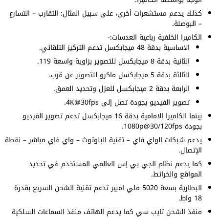
كذلك يدعم مستشعرات أخرى، على سبيل المثال: التقارب – التسارع
– البوصلة.
الكاميرا الخلفية رباعية العدسات:-
الاساسية بدقة 48 ميجابكسل تدعم التركيز التلقائي.
الثانية بدقة 8 ميجابكسل للتصوير بزاوية واسعة 119.
الثالثة بدقة 5 ميجابكسل ماكرو للتصوير عن قرب.
الرابعة بدقة 2 ميجابكسل للعزل وتحديد العمق.
تصوير الفيديو بجودة تصل إلى 4K@30fps.
بينما الكاميرا الامامية بدقة 16 ميجابكسل تدعم تصوير الفيديو
بجودة 1080p@30/120fps.
يدعم شبكات الواي فاي – تقنية البلوتوث – واي فاي مباشر – نقطة
الإتصال.
كما يدعم نظام الجي بي إس العالمي المستخدم في تحديد
المواقع والخرائط.
البطارية بسعة 5020 ملي امبير تدعم تقنية الشحن السريع بقدرة
18 واط.
منفذ الشحن تايب سي كما يدعم الهاتف منفذ السماعات السلكية