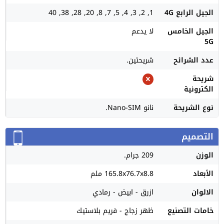
الجيل الرابع 4G
1, 2, 3, 4, 5, 7, 8, 20, 28, 38, 40
الجيل الخامس
لا يدعم
5G
عدد الشرائح
شريحتين.
شريحة
الكترونية
نوع الشريحة
نانو Nano-SIM.
التصميم
الوزن
209 جرام.
الأبعاد
165.8x76.7x8.8 ملم
الالوان
ازرق - ابيض - رمادي
خامات التصنيع
ظهر زجاج - فريم بلاستيك