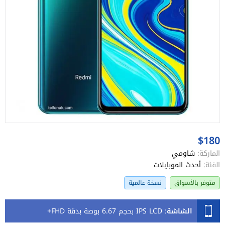
$180
الماركة:
شاومي
الفئة:
أحدث الموبايلات
متوفر بالأسواق
نسخة عالمية
الشاشة
:
IPS LCD بحجم 6.67 بوصة بدقة FHD+