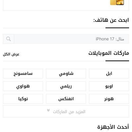
ابحث عن هاتف:
ماركات الموبايلات
عرض الكل
ابل
شاومي
سامسونج
اوبو
ريلمي
هواوي
هونر
انفنكس
نوكيا
المزيد من الماركات
أحدث الأجهزة