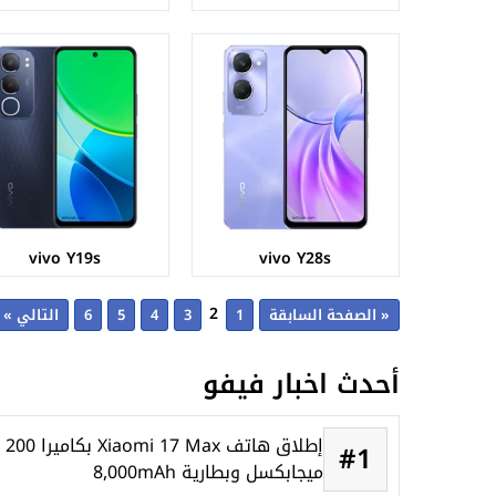
vivo Y19s
vivo Y28s
2
« الصفحة السابقة
1
3
4
5
6
التالي »
أحدث اخبار فيفو
إطلاق هاتف Xiaomi 17 Max بكاميرا 200
#1
ميجابكسل وبطارية 8,000mAh