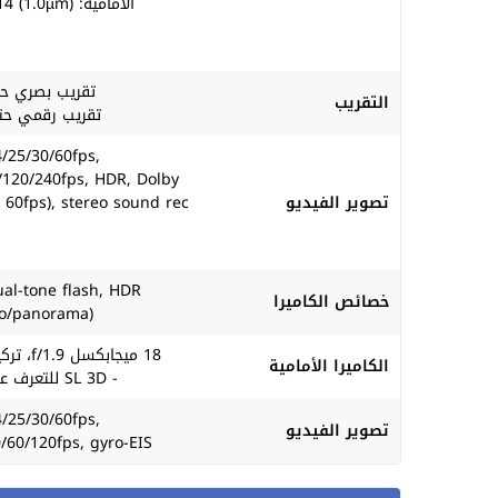
الأمامية: Sony IMX914 (1.0µm)
تقريب بصري حتى
التقريب
تقريب رقمي حتى 
/25/30/60fps,
120/240fps, HDR, Dolby
تصوير الفيديو
 60fps), stereo sound rec.
al-tone flash, HDR
خصائص الكاميرا
to/panorama)
18 ميجابكسل f/1.9، تركيز تلقائي PDAF.
الكاميرا الأمامية
- SL 3D للتعرف على الوجه.
/25/30/60fps,
تصوير الفيديو
60/120fps, gyro-EIS