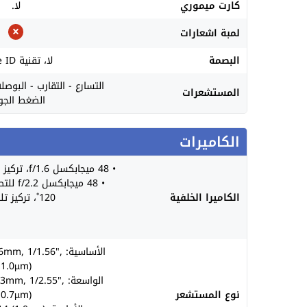
كارت ميموري
لا.
لمبة اشعارات
البصمة
لا، تقنية Face ID.
التسارع - التقارب - البوص
المستشعرات
الضغط الجو
الكاميرات
• 48 ميجابكسل f/1.6، تركيز تلقائي، مثبت بصري.
• 48 ميج
الكاميرا الخلفية
120˚، تركيز تلقائي.
الأساسية:  1/1.56
1.0µm)
الواسعة: , 1/2.55
نوع المستشعر
0.7µm)