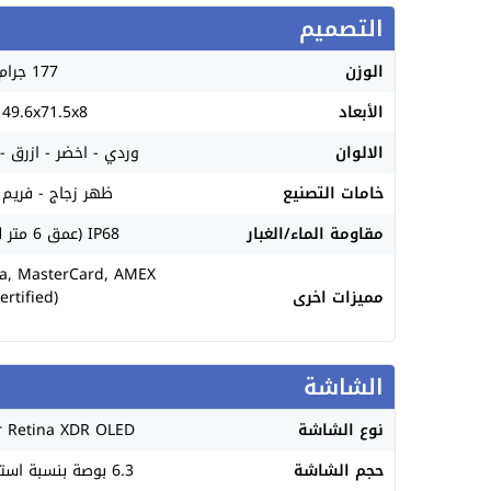
التصميم
الوزن
177 جرام.
الأبعاد
149.6x71.5x8 مل
الالوان
وردي - اخضر - ازرق -
خامات التصنيع
ظهر زجاج - فريم ا
مقاومة الماء/الغبار
IP68 (عمق 6 متر لمدة 30د).
sa, MasterCard, AMEX
مميزات اخرى
ertified)
الشاشة
نوع الشاشة
 Retina XDR OLED
حجم الشاشة
6.3 بوصة بنسبة استحواذ 90.1%.