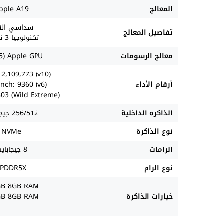
المعالج
pple A19
سداسي النو
تفاصيل المعالج
تكنولوجيا 3 نانومتر
معالج الرسومات
Apple GPU (5 أنوية)
2,109,773 (v10)
أرقام الأداء
nch: 9360 (v6)
03 (Wild Extreme)
الذاكرة الداخلية
256/512 جيجابايت
نوع الذاكرة
NVMe
الرامات
8 جيجابايت
نوع الرام
LPDDR5X
GB 8GB RAM
خيارات الذاكرة
GB 8GB RAM