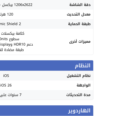
دقة الشاشة
1206x2622 بيكسل - ابعاد 19.5:9
معدل التحديث
120 هرتز
طبقة الحماية
mic Shield 2
كثافة بيكسلات 460ppi
سطوع 3000nits
مميزات أخرى
دعم HDR10 وAlways-on display
طبقة مضادة لل
النظام
نظام التشغيل
iOS
الواجهة
iOS 26
مدة التحديثات
7 سنوات على الأقل
الهاردوير