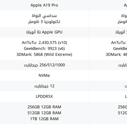
Apple A19 Pro
A
اة
سداسي النواة
تكنولوجيا 3 نانومتر
Apple GPU (6 أنوية)
AnTuTu: 2,430,575 (v10)
AnTuTu: 
GeekBench: 9923 (v6)
GeekBe
3DMark: 5868 (Wild Extreme)
3DMark: 48
256/512/1000 جيجابايت
NVMe
12 جيجابايت
LPDDR5X
256GB 12GB RAM
256
512GB 12GB RAM
512
1TB 12GB RAM